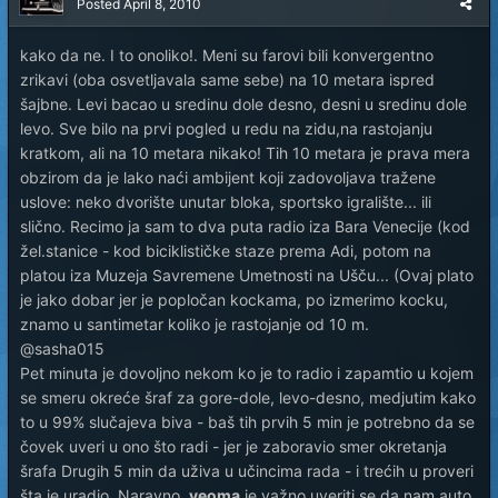
Posted
April 8, 2010
kako da ne. I to onoliko!. Meni su farovi bili konvergentno
zrikavi (oba osvetljavala same sebe) na 10 metara ispred
šajbne. Levi bacao u sredinu dole desno, desni u sredinu dole
levo. Sve bilo na prvi pogled u redu na zidu,na rastojanju
kratkom, ali na 10 metara nikako! Tih 10 metara je prava mera
obzirom da je lako naći ambijent koji zadovoljava tražene
uslove: neko dvorište unutar bloka, sportsko igralište... ili
slično. Recimo ja sam to dva puta radio iza Bara Venecije (kod
žel.stanice - kod biciklističke staze prema Adi, potom na
platou iza Muzeja Savremene Umetnosti na Ušču... (Ovaj plato
je jako dobar jer je popločan kockama, po izmerimo kocku,
znamo u santimetar koliko je rastojanje od 10 m.
@sasha015
Pet minuta je dovoljno nekom ko je to radio i zapamtio u kojem
se smeru okreće šraf za gore-dole, levo-desno, medjutim kako
to u 99% slučajeva biva - baš tih prvih 5 min je potrebno da se
čovek uveri u ono što radi - jer je zaboravio smer okretanja
šrafa Drugih 5 min da uživa u učincima rada - i trećih u proveri
šta je uradio. Naravno,
veoma
je važno uveriti se da nam auto