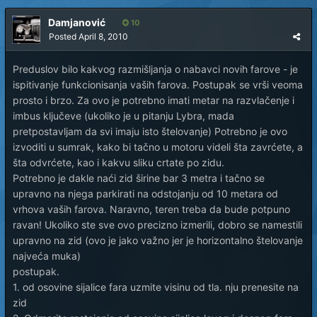
Damjanović
10
Posted
April 8, 2010
Preduslov bilo kakvog razmišljanja o nabavci novih farove - je
ispitivanje funkcionisanja vaših farova. Postupak se vrši veoma
prosto i brzo. Za ovo je potrebno imati metar na razvlačenje i
imbus ključeve (ukoliko je u pitanju Lybra, mada
pretpostavljam da svi imaju isto štelovanje) Potrebno je ovo
izvoditi u sumrak, kako bi tačno u motoru videli šta zavrćete, a
šta odvrćete, kao i kakvu sliku crtate po zidu.
Potrebno je dakle naći zid širine bar 3 metra i tačno se
upravno na njega parkirati na odstojanju od 10 metara od
vrhova vaših farova. Naravno, teren treba da bude potpuno
ravan! Ukoliko ste sve ovo precizno izmerili, dobro se namestili
upravno na zid (ovo je jako važno jer je horizontalno štelovanje
najveća muka)
postupak.
1. od osovine sijalice fara uzmite visinu od tla. nju prenesite na
zid