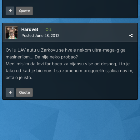
Quote
Hardvet
2
Posted
June 28, 2012
Ovi u LAV autu u Zarkovu se hvale nekom ultra-mega-giga
masinerijom... Da nije neko probao?
Meni mislim da levi far baca za nijansu vise od desnog, i to je
tako od kad je bio nov. I sa zamenom pregorelih sijalica novim,
ostalo je isto.
Quote