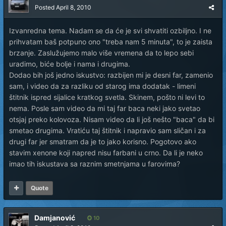
Posted
April 8, 2010
Izvanredna tema. Nadam se da će je svi shvatiti ozbiljno. I ne
prihvatam baš potpuno ono "treba nam 5 minuta", to je zaista
brzanje. Zaslužujemo malo više vremena da to lepo sebi
uradimo, biće bolje i nama i drugima.
Dodao bih još jedno iskustvo: razbijen mi je desni far, zamenio
sam, i video da za razliku od starog ima dodatak - limeni
štitnik ispred sijalice kratkog svetla. Skinem, pošto ni levi to
nema. Posle sam video da mi taj far baca neki jako svetao
otsjaj preko kolovoza. Nisam video da li još nešto "baca" da bi
smetao drugima. Vratiću taj štitnik i napravio sam sličan i za
drugi far jer smatram da je to jako korisno. Pogotovo ako
stavim xenone koji napred nisu farbani u crno. Da li je neko
imao tih iskustava sa raznim smetnjama u farovima?
Quote
Damjanović
10