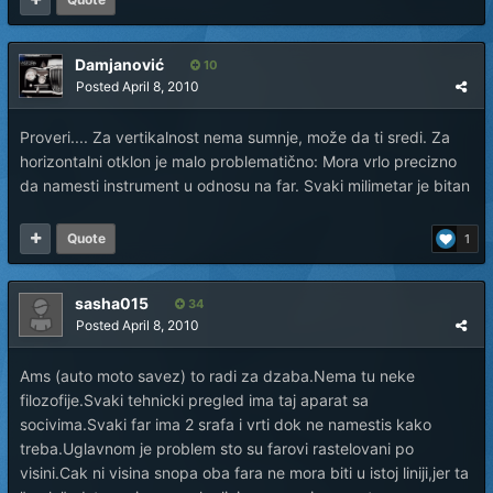
Damjanović
10
Posted
April 8, 2010
Proveri.... Za vertikalnost nema sumnje, može da ti sredi. Za
horizontalni otklon je malo problematično: Mora vrlo precizno
da namesti instrument u odnosu na far. Svaki milimetar je bitan
Quote
1
sasha015
34
Posted
April 8, 2010
Ams (auto moto savez) to radi za dzaba.Nema tu neke
filozofije.Svaki tehnicki pregled ima taj aparat sa
socivima.Svaki far ima 2 srafa i vrti dok ne namestis kako
treba.Uglavnom je problem sto su farovi rastelovani po
visini.Cak ni visina snopa oba fara ne mora biti u istoj liniji,jer ta