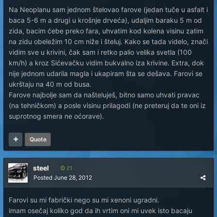
Na Neoplanu sam jednom štelovao farove (jedan tuče u asfalt i
baca 5-6 m a drugi u krošnje drveća), udaljim baraku 5 m od
zida, bacim ćebe preko fara, uhvatim kod kolena visinu zatim
na zidu obeležim 10 cm niže i šteluj. Kako se tada videlo, znači
vidim sve u krivini, čak sam i retko palio velika svetla (100
km/h) a kroz Sićevačku vidim bukvalno iza krivine. Extra, dok
nije jednom udarila magla i ukapiram šta se dešava. Farovi se
ukrštaju na 40 m od busa.
Farove najbolje sam da našteluješ, bitno samo uhvati pravac
(na tehničkom) a posle visinu prilagodi (ne preteruj da te oni iz
suprotnog smera ne oćorave).
Quote
steel
21
Posted
June 28, 2012
Farovi su mi fabrički nego su mi xenoni ugradni.
imam osečaj koliko god da ih vrtim oni mi uvek isto bacaju