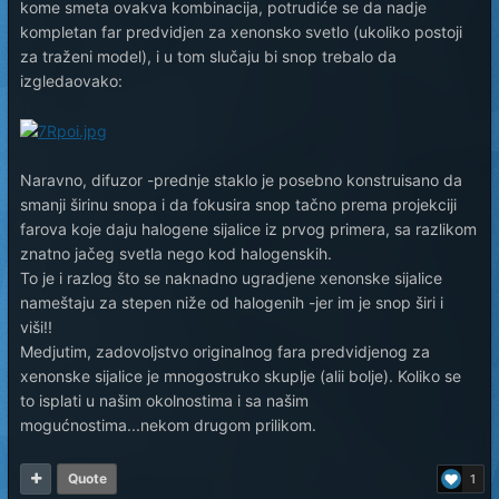
kome smeta ovakva kombinacija, potrudiće se da nadje
kompletan far predvidjen za xenonsko svetlo (ukoliko postoji
za traženi model), i u tom slučaju bi snop trebalo da
izgledaovako:
Naravno, difuzor -prednje staklo je posebno konstruisano da
smanji širinu snopa i da fokusira snop tačno prema projekciji
farova koje daju halogene sijalice iz prvog primera, sa razlikom
znatno jačeg svetla nego kod halogenskih.
To je i razlog što se naknadno ugradjene xenonske sijalice
nameštaju za stepen niže od halogenih -jer im je snop širi i
viši!!
Medjutim, zadovoljstvo originalnog fara predvidjenog za
xenonske sijalice je mnogostruko skuplje (alii bolje). Koliko se
to isplati u našim okolnostima i sa našim
mogućnostima...nekom drugom prilikom.
Quote
1