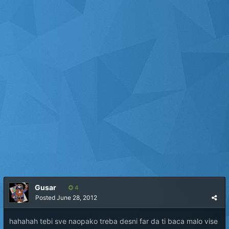
Gusar
4
Posted
June 28, 2012
hahahah tebi sve naopako treba desni far da ti baca malo vise