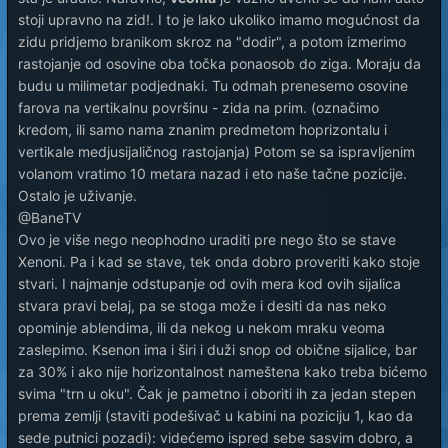
stoji upravno na zid!. I to je lako ukoliko imamo mogućnost da
zidu pridjemo branikom skroz na "dodir", a potom izmerimo
rastojanje od osovine oba točka ponaosob do ziga. Moraju da
budu u milimetar podjednaki. Tu odmah prenesemo osovine
farova na vertikalnu površinu - zida na prim. (označimo
kredom, ili samo nama znanim predmetom hoprizontalu i
vertikale medjusijaličnog rastojanja) Potom se sa ispravljenim
volanom vratimo 10 metara nazad i eto naše tačne pozicije.
Ostalo je uživanje.
@BaneTV
Ovo je više nego neophodno uraditi pre nego što se stave
Xenoni. Pa i kad se stave, tek onda dobro proveriti kako stoje
stvari. I najmanje odstupanje od ovih mera kod ovih sijalica
stvara pravi belaj, pa se stoga može i desiti da nas neko
opominje ablendima, ili da nekog u nekom mraku veoma
zaslepimo. Ksenon ima i širi i duži snop od obične sijalice, bar
za 30% i ako nije horizontalnost nameštena kako treba bićemo
svima "trn u oku". Čak je pametno i oboriti ih za jedan stepen
prema zemlji (staviti podešivač u kabini na poziciju 1, kao da
sede putnici pozadi): videćemo ispred sebe sasvim dobro, a