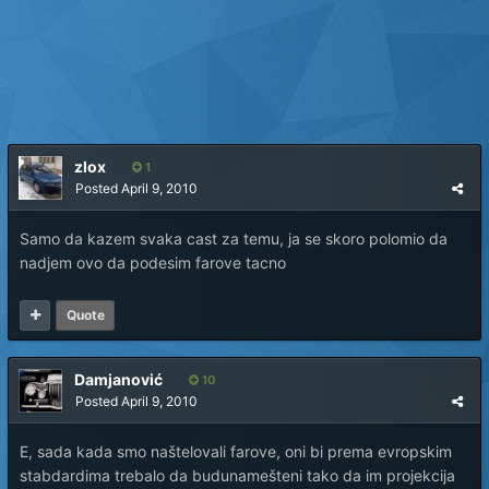
zlox
1
Posted
April 9, 2010
Samo da kazem svaka cast za temu, ja se skoro polomio da
nadjem ovo da podesim farove tacno
Quote
Damjanović
10
Posted
April 9, 2010
E, sada kada smo naštelovali farove, oni bi prema evropskim
stabdardima trebalo da budunamešteni tako da im projekcija