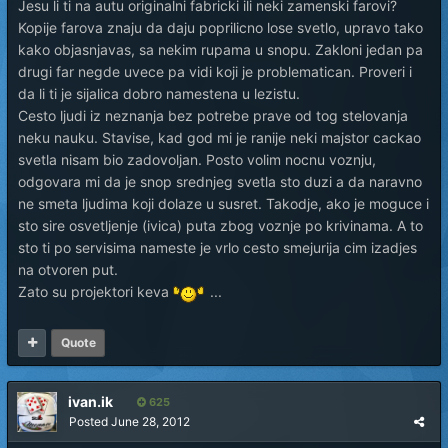
Jesu li ti na autu originalni fabricki ili neki zamenski farovi?
Kopije farova znaju da daju poprilicno lose svetlo, upravo tako
kako objasnjavas, sa nekim rupama u snopu. Zakloni jedan pa
drugi far negde uvece pa vidi koji je problematican. Proveri i
da li ti je sijalica dobro namestena u lezistu.
Cesto ljudi iz neznanja bez potrebe prave od tog stelovanja
neku nauku. Stavise, kad god mi je ranije neki majstor cackao
svetla nisam bio zadovoljan. Posto volim nocnu voznju,
odgovara mi da je snop srednjeg svetla sto duzi a da naravno
ne smeta ljudima koji dolaze u susret. Takodje, ako je moguce i
sto sire osvetljenje (ivica) puta zbog voznje po krivinama. A to
sto ti po servisima nameste je vrlo cesto smejurija cim izadjes
na otvoren put.
Zato su projektori keva
...
Quote
ivan.ik
625
Posted
June 28, 2012