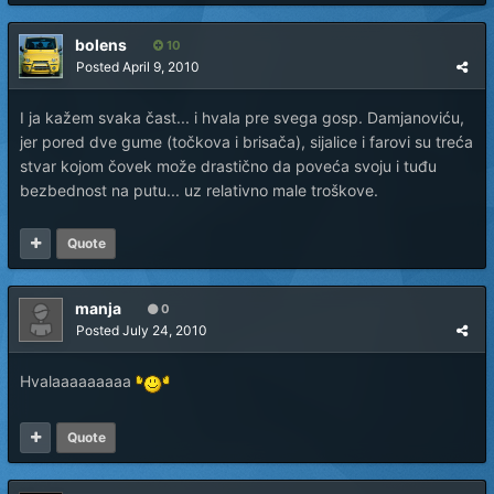
bolens
10
Posted
April 9, 2010
I ja kažem svaka čast... i hvala pre svega gosp. Damjanoviću,
jer pored dve gume (točkova i brisača), sijalice i farovi su treća
stvar kojom čovek može drastično da poveća svoju i tuđu
bezbednost na putu... uz relativno male troškove.
Quote
manja
0
Posted
July 24, 2010
Hvalaaaaaaaaa
Quote