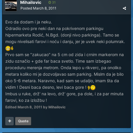
Mihailovic
31
Posted
March 8, 2011
Evo da dodam i ja neku.
Odradio ovo pre neki dan na pokrivenom parkingu
hipermarketa Rodić, N.Bgd. (donji nivo parkinga). Tamo se
mogu nivelisati farovi i noću i danju, jer je uvek neki polumrak.
Prvo sam se "zakucao" na 5 cm od zida i crnim markerom na
zidu označio + gde far baca svetlo. Time sam izbegao
proceduru merenja metrom. Onda lepo u rikverc, pa onoliko
metara koliko mi je dozvoljavao sam parking. Mislm da je bilo
oko 5-6 metara. Naravno, kad sam se udaljio, imam šta da
vidim ! Desni baca desno, levi baca gore !
Imbus u ruke, drž' na levo, drž' gore, pa dole, i za par minuta
farovi, ko za izložbu !
Edited
March 8, 2011
by Mihailovic
Quote