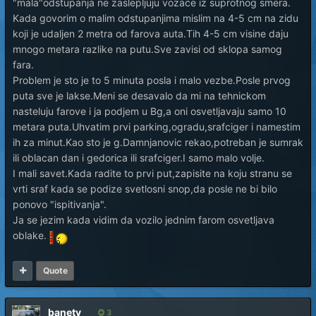
"mala"odstupanja ne zaslepljuju vozace iz suprotnog smera.
Kada govorim o malim odstupanjima mislim na 4-5 cm na zidu
koji je udaljen 2 metra od farova auta.Tih 4-5 cm visine daju
mnogo metara razlike na putu.Sve zavisi od sklopa samog
fara.
Problem je sto je to 5 minuta posla i malo vezbe.Posle prvog
puta sve je lakse.Meni se desavalo da mi na tehnickom
nasteluju farove i ja podjem u Bg,a oni osvetljavaju samo 10
metara puta.Uhvatim prvi parking,ogradu,srafciger i namestim
ih za minut.Kao sto je g.Damnjanovic rekao,potreban je sumrak
ili oblacan dan i gedorica ili srafciger.I samo malo volje.
I mali savet.Kada radite to prvi put,zapisite na koju stranu se
vrti sraf kada se podize svetlosni snop,da posle ne bi bilo
ponovo "ispitivanja".
Ja se jezim kada vidim da vozilo jednim farom osvetljava
oblake.
Quote
banetv
3