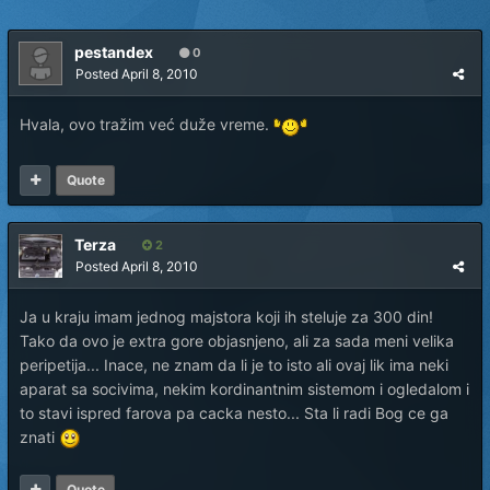
pestandex
0
Posted
April 8, 2010
Hvala, ovo tražim već duže vreme.
Quote
Terza
2
Posted
April 8, 2010
Ja u kraju imam jednog majstora koji ih steluje za 300 din!
Tako da ovo je extra gore objasnjeno, ali za sada meni velika
peripetija... Inace, ne znam da li je to isto ali ovaj lik ima neki
aparat sa socivima, nekim kordinantnim sistemom i ogledalom i
to stavi ispred farova pa cacka nesto... Sta li radi Bog ce ga
znati
Quote