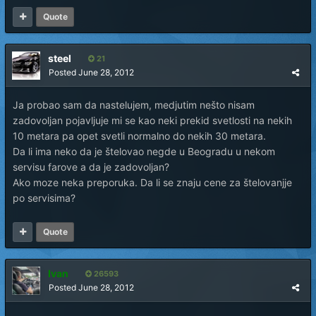
Quote
steel
21
Posted
June 28, 2012
Ja probao sam da nastelujem, medjutim nešto nisam
zadovoljan pojavljuje mi se kao neki prekid svetlosti na nekih
10 metara pa opet svetli normalno do nekih 30 metara.
Da li ima neko da je štelovao negde u Beogradu u nekom
servisu farove a da je zadovoljan?
Ako moze neka preporuka. Da li se znaju cene za štelovanjje
po servisima?
Quote
Ivan
26593
Posted
June 28, 2012