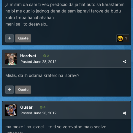
ja mislim da sam ti vec predocio da je fiat auto sa karakterom
ne bi me cudilo jednog dana da sam ispravi farove da budu
kako treba hahahahahah
meni se i to desavalo...
Quote
1
Hardvet
2
Posted
June 28, 2012
Mislis, da ih udarna kratercina ispravi?
Quote
Gusar
4
Posted
June 28, 2012
ma moze i na lezeci... to ti se verovatno malo socivo