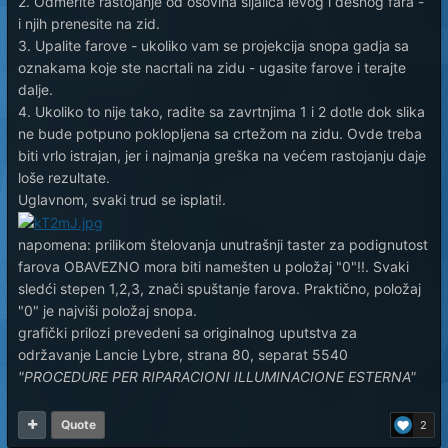
2. Odmerite rastojanje od osovina sijalica levog i desnog fara -
i njih prenesite na zid.
3. Upalite farove - ukoliko vam se projekcija snopa gadja sa
oznakama koje ste nacrtali na zidu - ugasite farove i terajte
dalje.
4. Ukoliko to nije tako, radite sa zavrtnjima 1 i 2 dotle dok slika
ne bude potpuno poklopljena sa crtežom na zidu. Ovde treba
biti vrlo istrajan, jer i najmanja greška na većem rastojanju daje
loše rezultate.
Uglavnom, svaki trud se isplati!.
napomena: prilikom štelovanja unutrašnji taster za podignutost
farova OBAVEZNO mora biti namešten u položaj "0"!!. Svaki
sledći stepen 1,2,3, znači spuštanje farova. Praktično, položaj
"0" je najviši položaj snopa.
grafički prilozi prevedeni sa originalnog uputstva za
održavanje Lancie Lybre, strana 80, separat 5540
"PROCEDURE PER RIPARACIONI ILLUMINACIONE ESTERNA"
Quote
2