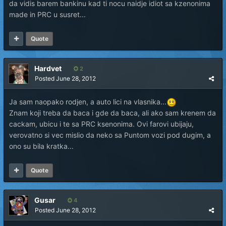
da vidis barem bankinu kad ti nocu naidje idiot sa kzenonima
made in PRC u susret...
Quote
Hardvet
2
Posted
June 28, 2012
Ja sam naopako rodjen, a auto lici na vlasnika...
Znam koji treba da baca i gde da baca, ali ako sam krenem da
cackam, ubicu i te sa PRC ksenonima. Ovi farovi ubijaju,
verovatno si vec mislio da neko sa Puntom vozi pod dugim, a
ono su bila kratka...
Quote
Gusar
4
Posted
June 28, 2012