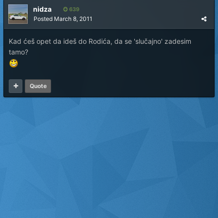
nidza
639
Posted
March 8, 2011
Kad ćeš opet da ideš do Rodića, da se 'slučajno' zadesim
tamo?
Quote