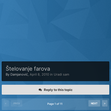
Štelovanje farova
By
Damjanović
,
April 8, 2010
in
Uradi sam
Reply to this topic
PREV
NEXT
Page 1 of 11