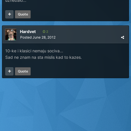
uzhebalo...
Quote
Hardvet
2
Posted
June 28, 2012
10-ke i klasici nemaju sociva...
Sad ne znam na sta mislis kad to kazes.
Quote