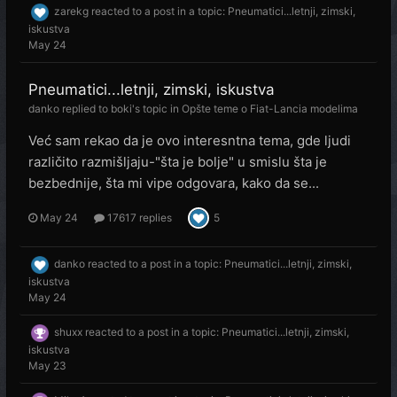
zarekg
reacted to a post in a topic:
Pneumatici...letnji, zimski,
iskustva
May 24
Pneumatici...letnji, zimski, iskustva
danko
replied to
boki
's topic in
Opšte teme o Fiat-Lancia modelima
Već sam rekao da je ovo interesntna tema, gde ljudi
različito razmišljaju-"šta je bolje" u smislu šta je
bezbednije, šta mi vipe odgovara, kako da se...
May 24
17617 replies
5
danko
reacted to a post in a topic:
Pneumatici...letnji, zimski,
iskustva
May 24
shuxx
reacted to a post in a topic:
Pneumatici...letnji, zimski,
iskustva
May 23