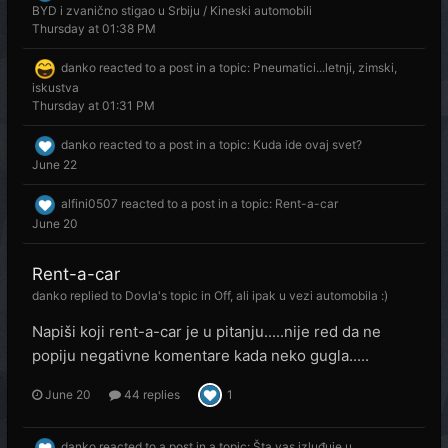
BYD i zvanično stigao u Srbiju / Kineski automobili
Thursday at 01:38 PM
danko
reacted to a post in a topic:
Pneumatici...letnji, zimski,
iskustva
Thursday at 01:31 PM
danko
reacted to a post in a topic:
Kuda ide ovaj svet?
June 22
alfini0507
reacted to a post in a topic:
Rent-a-car
June 20
Rent-a-car
danko
replied to
Dovla
's topic in
Off, ali ipak u vezi automobila :)
Napiši koji rent-a-car je u pitanju.....nije red da ne
popiju negativne komentare kada neko gugla.....
June 20
44 replies
1
danko
reacted to a post in a topic:
Šta vas izluđuje u