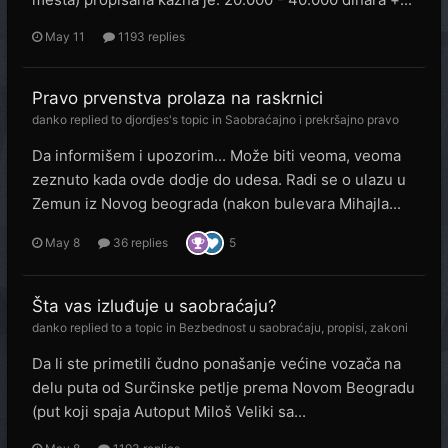
May 11
1193 replies
Pravo prvenstva prolaza na raskrnici
danko
replied to
djordjes
's topic in
Saobraćajno i prekršajno pravo
Da informišem i upozorim... Može biti veoma, veoma
zeznuto kada ovde dodje do udesa. Radi se o ulazu u
Zemun iz Novog beograda (nakon bulevara Mihajla...
May 8
36 replies
5
Šta vas izluđuje u saobraćaju?
danko
replied to a topic in
Bezbednost u saobraćaju, propisi, zakoni
Da li ste primetili čudno ponašanje većine vozača na
delu puta od Surčinske petlje prema Novom Beogradu
(put koji spaja Autoput Miloš Veliki sa...