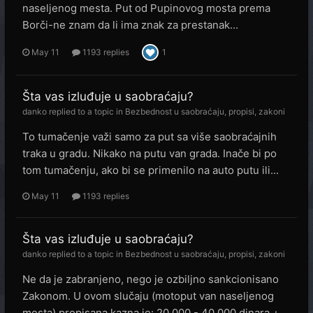
naseljenog mesta. Put od Pupinovog mosta prema
Borči-ne znam da li ima znak za prestanak...
May 11
1193 replies
1
Šta vas izluđuje u saobraćaju?
danko
replied to a topic in
Bezbednost u saobraćaju, propisi, zakoni
To tumačenje važi samo za put sa više saobraćajnih
traka u gradu. Nikako na putu van grada. Inače bi po
tom tumačenju, ako bi se primenilo na auto putu ili...
May 11
1193 replies
Šta vas izluđuje u saobraćaju?
danko
replied to a topic in
Bezbednost u saobraćaju, propisi, zakoni
Ne da je zabranjeno, nego je ozbiljno sankcionisano
Zakonom. U ovom slučaju (motoput van naseljenog
mesta) propisana kazna je: 20.000 - 40.000 dinara +...