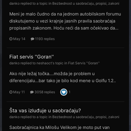
danko
replied to a topic in
Bezbednost u saobraćaju, propisi, zakoni
Meni je malo čudno da na jednom autobilskom forumu
diskutujemo u vezi krajnje jasnih pravila saobraćaja
propisanih zakonom. Hoću reći da sam očekivao da...
May 14
1193 replies
Fiat servis ''Goran''
danko
replied to
neshaoct
's topic in
Fiat Servis ''Goran''
Ako nije ležaj točka....možda je problem u
diferencijalu...bar tako je bilo kod mene u Golfu 1.2..
May 11
3058 replies
1
Šta vas izluđuje u saobraćaju?
danko
replied to a topic in
Bezbednost u saobraćaju, propisi, zakoni
Saobraćajnica ka Milošu Velikom je moto put van