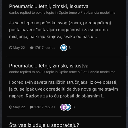
Pneumatici...letnji, zimski, iskustva
danko
replied to
boki
's topic in
Opšte teme o Fiat-Lancia modelima
Ja sam lepo na početku svog (znam, predugačkog)
posta naveo: "ostavljam mogućnost i za suprotna
mišljenja, na kraju krajeva, svako od nas u...
May 22
17617 replies
3
Pneumatici...letnji, zimski, iskustva
danko
replied to
boki
's topic in
Opšte teme o Fiat-Lancia modelima
I pored svih saveta različitih stručnjaka, iz ove oblasti,
ja ću se ipak uvek opredeliti da dve nove gume stavim
napred. Razloge za to ću probati da objasnim i...
May 22
17617 replies
3
Šta vas izluđuje u saobraćaju?