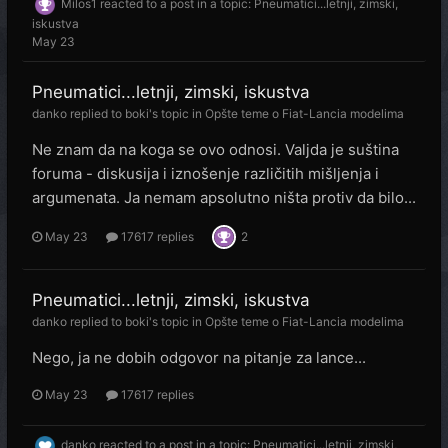
Milos1
reacted to a post in a topic:
Pneumatici...letnji, zimski,
iskustva
May 23
Pneumatici...letnji, zimski, iskustva
danko
replied to
boki
's topic in
Opšte teme o Fiat-Lancia modelima
Ne znam da na koga se ovo odnosi. Valjda je suština
foruma - diskusija i iznošenje različitih mišljenja i
argumenata. Ja nemam apsolutno ništa protiv da bilo...
May 23
17617 replies
2
Pneumatici...letnji, zimski, iskustva
danko
replied to
boki
's topic in
Opšte teme o Fiat-Lancia modelima
Nego, ja ne dobih odgovor na pitanje za lance...
May 23
17617 replies
danko
reacted to a post in a topic:
Pneumatici...letnji, zimski,