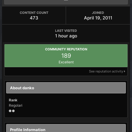
CONTENT COUNT
JOINED
473
April 19, 2011
LAST VISITED
1 hour ago
COMMUNITY REPUTATION
189
Excellent
See reputation activity
About danko
Rank
Regolari
Profile Information