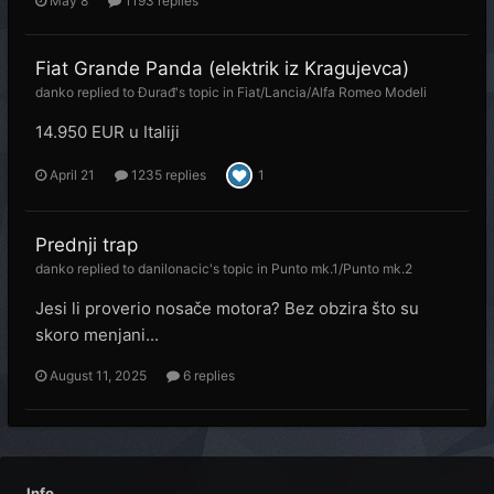
May 8
1193 replies
Fiat Grande Panda (elektrik iz Kragujevca)
danko
replied to
Đurađ
's topic in
Fiat/Lancia/Alfa Romeo Modeli
14.950 EUR u Italiji
April 21
1235 replies
1
Prednji trap
danko
replied to
danilonacic
's topic in
Punto mk.1/Punto mk.2
Jesi li proverio nosače motora? Bez obzira što su
skoro menjani...
August 11, 2025
6 replies
Info