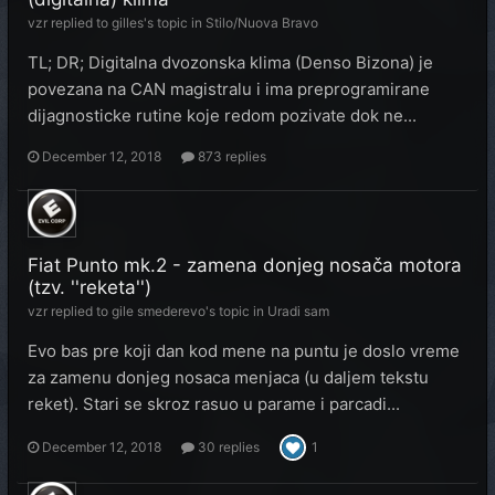
vzr
replied to
gilles
's topic in
Stilo/Nuova Bravo
TL; DR; Digitalna dvozonska klima (Denso Bizona) je
povezana na CAN magistralu i ima preprogramirane
dijagnosticke rutine koje redom pozivate dok ne...
December 12, 2018
873 replies
Fiat Punto mk.2 - zamena donjeg nosača motora
(tzv. ''reketa'')
vzr
replied to
gile smederevo
's topic in
Uradi sam
Evo bas pre koji dan kod mene na puntu je doslo vreme
za zamenu donjeg nosaca menjaca (u daljem tekstu
reket). Stari se skroz rasuo u parame i parcadi...
December 12, 2018
30 replies
1