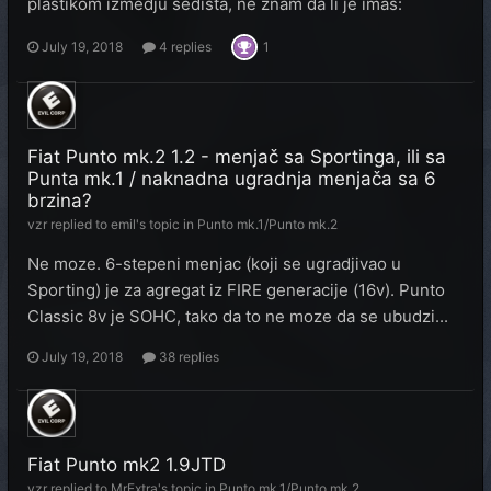
plastikom izmedju sedista, ne znam da li je imas:
July 19, 2018
4 replies
1
Fiat Punto mk.2 1.2 - menjač sa Sportinga, ili sa
Punta mk.1 / naknadna ugradnja menjača sa 6
brzina?
vzr
replied to
emil
's topic in
Punto mk.1/Punto mk.2
Ne moze. 6-stepeni menjac (koji se ugradjivao u
Sporting) je za agregat iz FIRE generacije (16v). Punto
Classic 8v je SOHC, tako da to ne moze da se ubudzi...
July 19, 2018
38 replies
Fiat Punto mk2 1.9JTD
vzr
replied to
MrExtra
's topic in
Punto mk.1/Punto mk.2