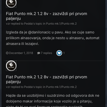
Fiat Punto mk.2 1.2 8v - zazviždi pri prvom
paljenju
vzr
replied to
Pedda
's topic in
Punto mk.1/Punto mk.2
Izgleda da je @danilonacic u pavu. Ako se cuje samo
prilikom alnasovanja, onda je nesto u alnaseru, automat
alnasera ili lezajevi.
December 1, 2018
7 replies
1
Fiat Punto mk.2 1.2 8v - zazviždi pri prvom
paljenju
vzr
replied to
Pedda
's topic in
Punto mk.1/Punto mk.2
Hajde da se uozbiljimo i suzdrzimo od odgovora dok ne
dobijemo makar informacije koje vozilo je u pitanju,
cisto da bi se ovaj formum rasteretio suvisnih...