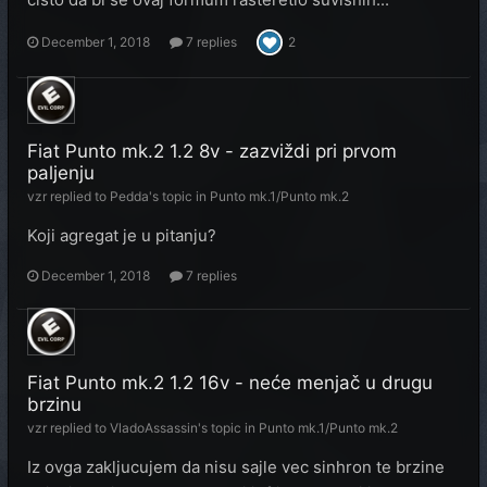
December 1, 2018
7 replies
2
Fiat Punto mk.2 1.2 8v - zazviždi pri prvom
paljenju
vzr
replied to
Pedda
's topic in
Punto mk.1/Punto mk.2
Koji agregat je u pitanju?
December 1, 2018
7 replies
Fiat Punto mk.2 1.2 16v - neće menjač u drugu
brzinu
vzr
replied to
VladoAssassin
's topic in
Punto mk.1/Punto mk.2
Iz ovga zakljucujem da nisu sajle vec sinhron te brzine