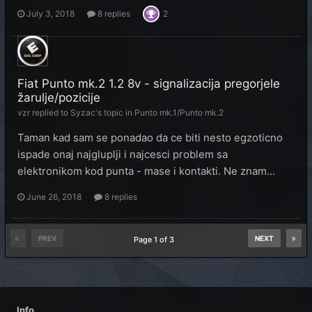
July 3, 2018
8 replies
2
Fiat Punto mk.2 1.2 8v - signalizacija pregorjele
žarulje/pozicije
vzr
replied to
Syzac
's topic in
Punto mk.1/Punto mk.2
Taman kad sam se ponadao da ce biti nesto egzoticno
ispade onaj najgluplji i najcesci problem sa
elektronikom kod punta - mase i kontakti. Ne znam...
June 26, 2018
8 replies
PREV
NEXT
Page 1 of 3
Info