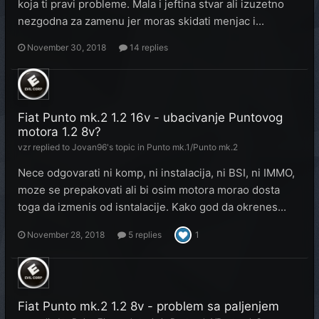
koja ti pravi probleme. Mala i jeftina stvar ali izuzetno
nezgodna za zamenu jer moras skidati menjac i...
November 30, 2018
14 replies
Fiat Punto mk.2 1.2 16v - ubacivanje Puntovog
motora 1.2 8v?
vzr
replied to
Jovan96
's topic in
Punto mk.1/Punto mk.2
Nece odgovarati ni komp, ni instalacija, ni BSI, ni IMMO,
moze se prepakovati ali bi osim motora morao dosta
toga da izmenis od isntalacije. Kako god da okrenes...
November 28, 2018
5 replies
1
Fiat Punto mk.2 1.2 8v - problem sa paljenjem