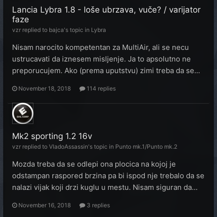
Lancia Lybra 1.8 - loše ubrzava, vuče? / varijator
faze
vzr
replied to
bajca
's topic in
Lybra
Nisam narocito kompetentan za MultiAir, ali se necu
ustrucavati da iznesem misljenje. Ja to apsolutno ne
preporucujem. Ako (prema uputstvu) zimi treba da se...
November 18, 2018
114 replies
Mk2 sporting 1.2 16v
vzr
replied to
VladoAssassin
's topic in
Punto mk.1/Punto mk.2
Mozda treba da se odlepi ona plocica na kojoj je
odstampan raspored brzina pa bi ispod nje trebalo da se
nalazi vijak koji drzi kuglu u mestu. Nisam siguran da...
November 16, 2018
3 replies