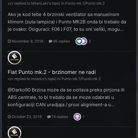
vzr
replied to
MilanLaki
's topic in
Punto mk.1/Punto mk.2
Ako je kod tebe 4 brzinski ventilator sa manuelnom
klimom (zuta lampica) i Punto MK2B onda bi trebalo da
je ovako: Osiguraci: F06 i F07, to su oni veliki, mogu...
November 8, 2018
95 replies
2
Fiat Punto mk.2 - brzinomer ne radi
vzr
replied to
lnzarko
's topic in
Punto mk.1/Punto mk.2
@Darko90 Brzina moze da se ocitava preko pinjona ili
ABS centrale, to bi trebalo da se moze odabrati u
konfiguraciji CAN uredjaja / proxi alignment-a u...
October 23, 2018
15 replies
1