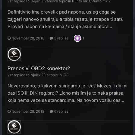
vzr
replied to
Dejan Zivanov
's topic in
Punto mk.1/Punto mk.2
Definitivno ima prevelik pad napona, usleg cega se
cajgeri nanovo anuliraju a tabla resetuje (trepce ti sat).
Proveri napon na klemama / stanje akumulatora...
November 28, 2018
5 replies
1
Prenosivi OBD2 konektor?
vzr
replied to
Njakvi23
's topic in
ICE
Neverovatno, o kakvom standardu je rec? Mozes li da mi
das ISO ili DIN reg.broj? Licno mislim je to neka praksa,
koja nema veze sa standardima. Na novom vozilu ces...
November 28, 2018
6 replies