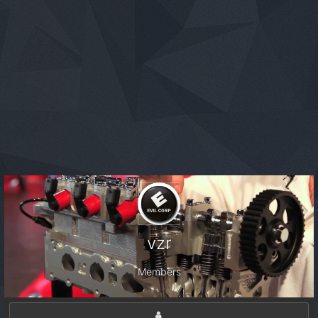
vzr
Members