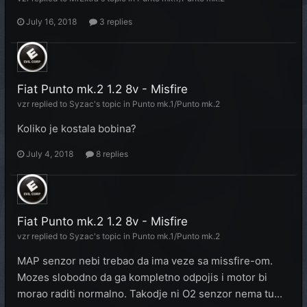
July 16, 2018
3 replies
Fiat Punto mk.2 1.2 8v - Misfire
vzr
replied to
Syzac
's topic in
Punto mk.1/Punto mk.2
Koliko je kostala bobina?
July 4, 2018
8 replies
Fiat Punto mk.2 1.2 8v - Misfire
vzr
replied to
Syzac
's topic in
Punto mk.1/Punto mk.2
MAP senzor nebi trebao da ima veze sa missfire-om.
Mozes slobodno da ga kompletno odpojis i motor bi
morao raditi normalno. Takodje ni O2 senzor nema tu...