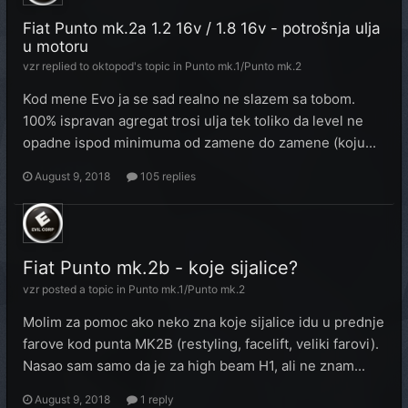
Fiat Punto mk.2a 1.2 16v / 1.8 16v - potrošnja ulja
u motoru
vzr
replied to
oktopod
's topic in
Punto mk.1/Punto mk.2
Kod mene Evo ja se sad realno ne slazem sa tobom.
100% ispravan agregat trosi ulja tek toliko da level ne
opadne ispod minimuma od zamene do zamene (koju...
August 9, 2018
105 replies
Fiat Punto mk.2b - koje sijalice?
vzr
posted a topic in
Punto mk.1/Punto mk.2
Molim za pomoc ako neko zna koje sijalice idu u prednje
farove kod punta MK2B (restyling, facelift, veliki farovi).
Nasao sam samo da je za high beam H1, ali ne znam...
August 9, 2018
1 reply