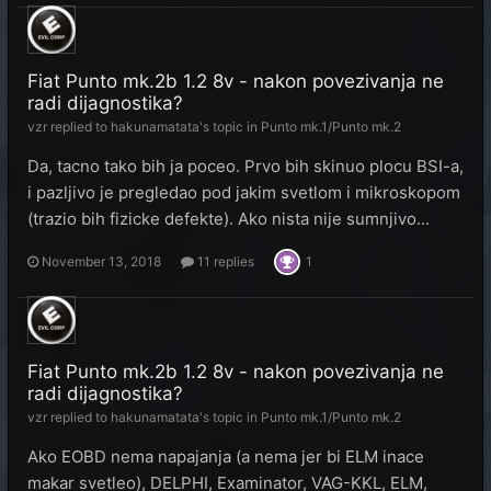
Fiat Punto mk.2b 1.2 8v - nakon povezivanja ne
radi dijagnostika?
vzr
replied to
hakunamatata
's topic in
Punto mk.1/Punto mk.2
Da, tacno tako bih ja poceo. Prvo bih skinuo plocu BSI-a,
i pazljivo je pregledao pod jakim svetlom i mikroskopom
(trazio bih fizicke defekte). Ako nista nije sumnjivo...
November 13, 2018
11 replies
1
Fiat Punto mk.2b 1.2 8v - nakon povezivanja ne
radi dijagnostika?
vzr
replied to
hakunamatata
's topic in
Punto mk.1/Punto mk.2
Ako EOBD nema napajanja (a nema jer bi ELM inace
makar svetleo), DELPHI, Examinator, VAG-KKL, ELM,