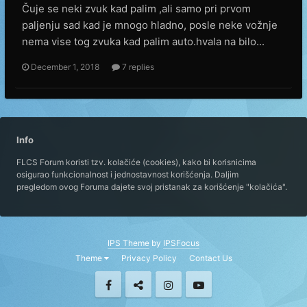
Čuje se neki zvuk kad palim ,ali samo pri prvom
paljenju sad kad je mnogo hladno, posle neke vožnje
nema vise tog zvuka kad palim auto.hvala na bilo...
December 1, 2018
7 replies
Info
FLCS Forum koristi tzv. kolačiće (cookies), kako bi korisnicima
osigurao funkcionalnost i jednostavnost korišćenja. Daljim
pregledom ovog Foruma dajete svoj pristanak za korišćenje "kolačića".
IPS Theme
by
IPSFocus
Theme
Privacy Policy
Contact Us