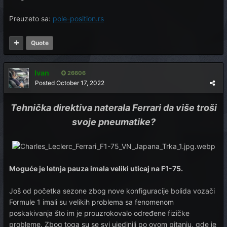
Preuzeto sa:
pole-position.rs
Quote
Ivan
26606
Posted
October 17, 2022
Tehnička direktiva naterala Ferrari da više troši
svoje pneumatike?
Moguće je letnja pauza imala veliki uticaj na F1-75.
Još od početka sezone zbog nove konfiguracije bolida vozači
Formule 1 imali su velikih problema sa fenomenom
poskakivanja što im je prouzrokovalo određene fizičke
probleme. Zbog toga su se svi ujedinili po ovom pitanju, gde je