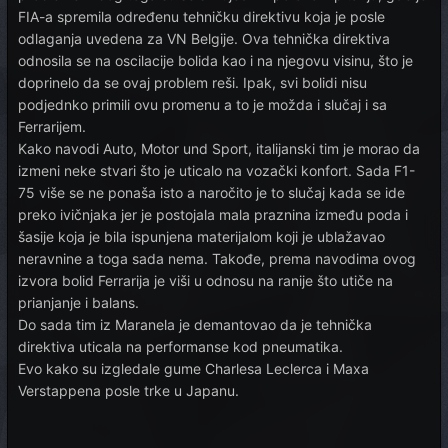
FIA-a spremila određenu tehničku direktivu koja je posle
odlaganja uvedena za VN Belgije. Ova tehnička direktiva
odnosila se na oscilacije bolida kao i na njegovu visinu, što je
doprinelo da se ovaj problem reši. Ipak, svi bolidi nisu
podjednko primili ovu promenu a to je možda i slučaj i sa
Ferrarijem.
Kako navodi Auto, Motor und Sport, italijanski tim je morao da
izmeni neke stvari što je uticalo na vozački konfort. Sada F1-
75 više se ne ponaša isto a naročito je to slučaj kada se ide
preko ivičnjaka jer je postojala mala praznina između poda i
šasije koja je bila ispunjena materijalom koji je ublažavao
neravnine a toga sada nema. Takođe, prema navodima ovog
izvora bolid Ferrarija je viši u odnosu na ranije što utiče na
prianjanje i balans.
Do sada tim iz Maranela je demantovao da je tehnička
direktiva uticala na performanse kod pneumatika.
Evo kako su izgledale gume Charlesa Leclerca i Maxa
Verstappena posle trke u Japanu.