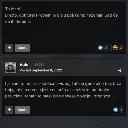
To je to!
Binoto, doktore! Problem je bio u boji kombinezona!!! Sad će
da ih deremo.
Quote
2
2
Vule
963
Posted
September 8, 2022
I ja sam to pomislio kad sam video, žuta je generalno baš brza
boja, mislim crvena jeste najbrža ali možda im na dugim
pravcima taman to malo žute donese dovoljnu prednost...
Quote
1