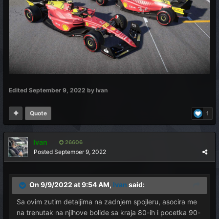
Edited
September 9, 2022
by Ivan
Quote
1
Ivan
26606
Posted
September 9, 2022
On 9/9/2022 at 9:54 AM,
Ivan
said:
Sa ovim zutim detaljima na zadnjem spojleru, asocira me
na trenutak na njihove bolide sa kraja 80-ih i pocetka 90-