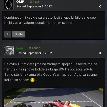
OMP
4831
Posted
September 8, 2022
kombinezoni i kacige su u zutoj boji a lepo bi bilo da je ceo
bolid zut u svakom slucaju dzaba im sve to
Quote
Ivan
26606
Posted
September 9, 2022
Sa ovim zutim detaljima na zadnjem spojleru, asocira me na
trenutak na njihove bolide sa kraja 80-ih i pocetka 90-ih.
Samo sto je reklama bila Good Year napred i Agip sa strane,
koliko se secam
.