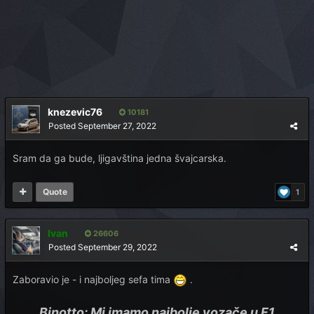
knezevic76
10181
Posted
September 27, 2022
Sram da ga bude, ljigavština jedna švajcarska.
Quote
1
Ivan
26606
Posted
September 29, 2022
Zaboravio je - i najboljeg sefa tima
.
Binotto: Mi imamo najbolje vozače u F1