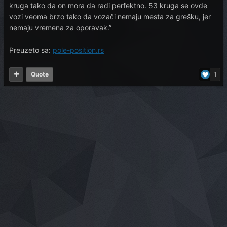
kruga tako da on mora da radi perfektno. 53 kruga se ovde
vozi veoma brzo tako da vozači nemaju mesta za grešku, jer
nemaju vremena za oporavak.”
Preuzeto sa:
pole-position.rs
Quote
1