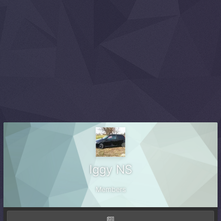
Iggy NS
Members