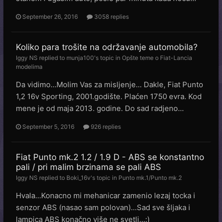
September 26, 2016
3058 replies
Koliko para trošite na održavanje automobila?
Iggy NS
replied to
munja100
's topic in
Opšte teme o Fiat-Lancia
modelima
Da vidimo...Molim Vas za misljenje... Dakle, Fiat Punto
1,2 16v Sporting, 2001.godište. Plaćen 1750 evra. Kod
mene je od maja 2013. godine. Do sad radjeno...
September 5, 2016
926 replies
Fiat Punto mk.2 1.2 / 1.9 D - ABS se konstantno
pali / pri malim brzinama se pali ABS
Iggy NS
replied to
Boki_16v
's topic in
Punto mk.1/Punto mk.2
Hvala...Konacno mi mehanicar zamenio lezaj tocka i
senzor ABS (nasao sam polovan)...Sad sve šljaka i
lampica ABS konačno više ne svetli...:)