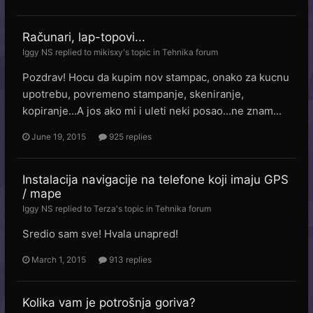
Računari, lap-topovi...
Iggy NS
replied to
mikisxy
's topic in
Tehnika forum
Pozdrav! Hocu da kupim nov stampac, onako za kucnu
upotrebu, povremeno stampanje, skeniranje,
kopiranje...A jos ako mi i uleti neki posao...ne znam...
June 19, 2015
925 replies
Instalacija navigacije na telefone koji imaju GPS
/ mape
Iggy NS
replied to
Terza
's topic in
Tehnika forum
Sredio sam sve! Hvala unapred!
March 1, 2015
913 replies
Kolika vam je potrošnja goriva?