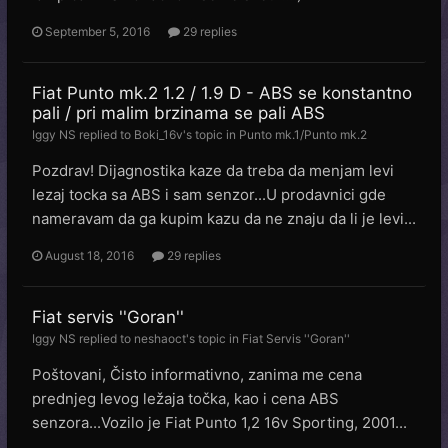
September 5, 2016
29 replies
Fiat Punto mk.2 1.2 / 1.9 D - ABS se konstantno
pali / pri malim brzinama se pali ABS
Iggy NS
replied to
Boki_16v
's topic in
Punto mk.1/Punto mk.2
Pozdrav! Dijagnostika kaze da treba da menjam levi
lezaj tocka sa ABS i sam senzor...U prodavnici gde
nameravam da ga kupim kazu da ne znaju da li je levi...
August 18, 2016
29 replies
Fiat servis ''Goran''
Iggy NS
replied to
neshaoct
's topic in
Fiat Servis ''Goran''
Poštovani, Čisto informativno, zanima me cena
prednjeg levog ležaja točka, kao i cena ABS
senzora...Vozilo je Fiat Punto 1,2 16v Sporting, 2001...