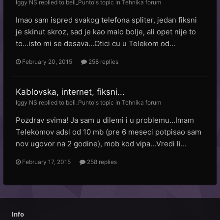
Iggy NS
replied to
beli_Punto
's topic in
Tehnika forum
Imao sam ispred svakog telefona spliter, jedan fiksni
je skinut skroz, sad je kao malo bolje, ali opet nije to
to...isto mi se desava...Otici cu u Telekom od...
February 20, 2015
258 replies
Kablovska, internet, fiksni...
Iggy NS
replied to
beli_Punto
's topic in
Tehnika forum
Pozdrav svima! Ja sam u dilemi i u problemu...Imam
Telekomov adsl od 10 mb (pre 6 meseci potpisao sam
nov ugovor na 2 godine), mob kod vipa...Vredi li...
February 17, 2015
258 replies
Info