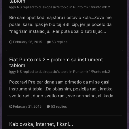
tablom
Iggy NS
replied to
duskopasic
's topic in
Punto mk.1/Punto mk.2
Bio sam opet kod majstora i ostavio kola...Zove me
posle, kaze: Ipak je bio taj BSI, cip, jer je pocelo da
"nagriza" instalaciju...Par puta upalio zuti kljuc...
February 26, 2015
53 replies
Fiat Punto mk.2 - problem sa instrument
tablom
Iggy NS
replied to
duskopasic
's topic in
Punto mk.1/Punto mk.2
Pozdrav! Pre par dana sam primetio da mi se gasi
instrument tabla...Da objasnim, pozicija radi, kratko
svetlo radi, dugo svetlo radi, sve normalno, ali kada...
February 21, 2015
53 replies
Kablovska, internet, fiksni...