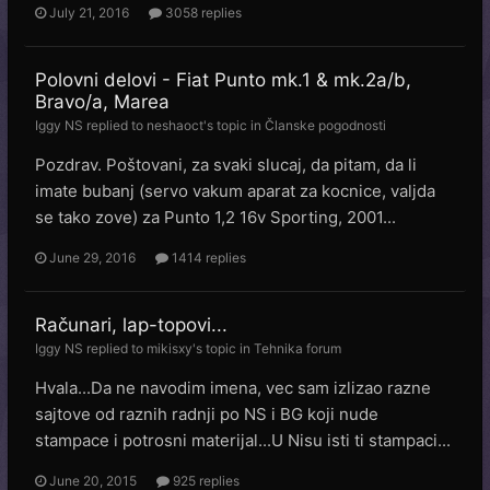
July 21, 2016
3058 replies
Polovni delovi - Fiat Punto mk.1 & mk.2a/b,
Bravo/a, Marea
Iggy NS
replied to
neshaoct
's topic in
Članske pogodnosti
Pozdrav. Poštovani, za svaki slucaj, da pitam, da li
imate bubanj (servo vakum aparat za kocnice, valjda
se tako zove) za Punto 1,2 16v Sporting, 2001...
June 29, 2016
1414 replies
Računari, lap-topovi...
Iggy NS
replied to
mikisxy
's topic in
Tehnika forum
Hvala...Da ne navodim imena, vec sam izlizao razne
sajtove od raznih radnji po NS i BG koji nude
stampace i potrosni materijal...U Nisu isti ti stampaci...
June 20, 2015
925 replies