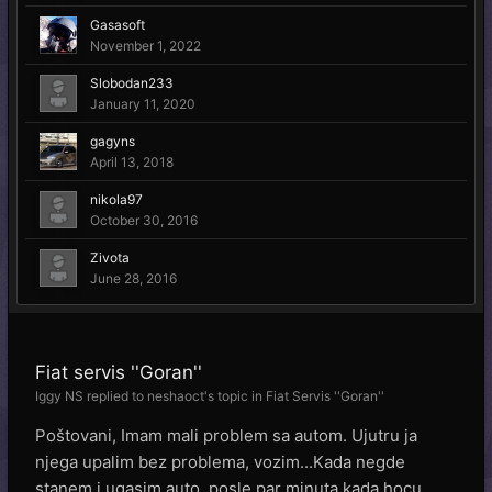
Gasasoft
November 1, 2022
Slobodan233
January 11, 2020
gagyns
April 13, 2018
nikola97
October 30, 2016
Zivota
June 28, 2016
Fiat servis ''Goran''
Iggy NS
replied to
neshaoct
's topic in
Fiat Servis ''Goran''
Poštovani, Imam mali problem sa autom. Ujutru ja
njega upalim bez problema, vozim...Kada negde
stanem i ugasim auto, posle par minuta kada hocu...