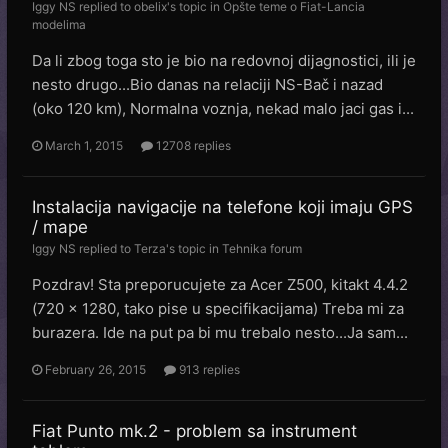
Iggy NS
replied to
obelix
's topic in
Opšte teme o Fiat-Lancia
modelima
Da li zbog toga sto je bio na redovnoj dijagnostici, ili je
nesto drugo...Bio danas na relaciji NS-Bač i nazad
(oko 120 km), Normalna voznja, nekad malo jaci gas i...
March 1, 2015
12708 replies
Instalacija navigacije na telefone koji imaju GPS
/ mape
Iggy NS
replied to
Terza
's topic in
Tehnika forum
Pozdrav! Sta preporucujete za Acer Z500, kitakt 4.4.2
(720 x 1280, tako pise u specifikacijama) Treba mi za
burazera. Ide na put pa bi mu trebalo nesto...Ja sam...
February 26, 2015
913 replies
Fiat Punto mk.2 - problem sa instrument