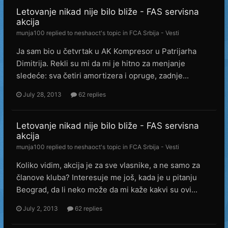
Letovanje nikad nije bilo bliže - FAS servisna
akcija
munja100
replied to
neshaoct
's topic in
FCA Srbija - Vesti
Ja sam bio u četvrtak u AK Kompresor u Patrijarha
Dimitrija. Rekli su mi da mi je hitno za menjanje
sledeće: sva četiri amortizera i opruge, zadnje...
July 28, 2013
62 replies
Letovanje nikad nije bilo bliže - FAS servisna
akcija
munja100
replied to
neshaoct
's topic in
FCA Srbija - Vesti
Koliko vidim, akcija je za sve vlasnike, a ne samo za
članove kluba? Interesuje me još, kada je u pitanju
Beograd, da li neko može da mi kaže kakvi su ovi...
July 2, 2013
62 replies