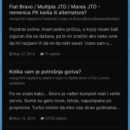
Fiat Bravo / Multipla JTD / Marea JTD -
remenica PK kaiša ili alternatora?
munja100
replied to
FantomX
's topic in
Bravo/Brava/Marea/Multipla
Pozdrav svima. Imam jednu pričicu, u kojoj nisam baš
siguran šta se dešava, pa bi mi značilo ako neko ume
da mi razjasni ili da mi da neki savet. Uzeo sam u...
May 27, 2013
71 replies
Kolika vam je potrošnja goriva?
munja100
replied to
obelix
's topic in
Opšte teme o Fiat-Lancia
modelima
Pa ne znam kako... Skoro je rađen komplet mali i veliki
servis. Gume su ganc nove, letnje, napumpane po
propisima. Turbo mislim da niko nije dirao godinama...
May 13, 2013
12702 replies