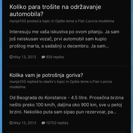
Koliko para trošite na održavanje
automobila?
munja100
posted a topic in
Opšte teme o Fiat-Lancia modelima
Interesuju me vaša iskustva po ovom pitanju. Ja sam
još neiskusan vozač, prvi automobil sam kupio
prošlog marta, a sadašnji u decembru. Ja sam...
May 13, 2013
926 replies
Kolika vam je potrošnja goriva?
munja100
replied to
obelix
's topic in
Opšte teme o Fiat-Lancia
modelima
Od Beograda do Konstance - 4.5 litre. Prosečna brzina
nešto preko 100 km/h, daljina oko 900 km, sve u petoj
brzini. Nekoliko puta sam sipao pun rezervoar, pa...
May 13, 2013
12702 replies