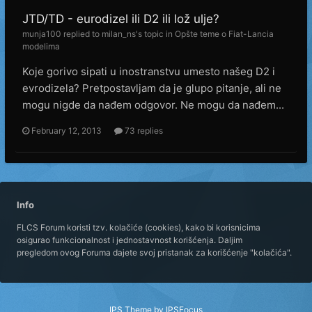
JTD/TD - eurodizel ili D2 ili lož ulje?
munja100
replied to
milan_ns
's topic in
Opšte teme o Fiat-Lancia
modelima
Koje gorivo sipati u inostranstvu umesto našeg D2 i
evrodizela? Pretpostavljam da je glupo pitanje, ali ne
mogu nigde da nađem odgovor. Ne mogu da nađem...
February 12, 2013
73 replies
Info
FLCS Forum koristi tzv. kolačiće (cookies), kako bi korisnicima
osigurao funkcionalnost i jednostavnost korišćenja. Daljim
pregledom ovog Foruma dajete svoj pristanak za korišćenje "kolačića".
IPS Theme
by
IPSFocus