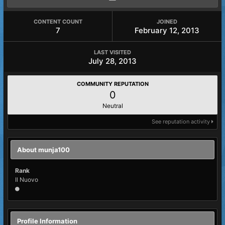
CONTENT COUNT
JOINED
7
February 12, 2013
LAST VISITED
July 28, 2013
COMMUNITY REPUTATION
0
Neutral
See reputation activity
About munja100
Rank
Il Nuovo
Profile Information