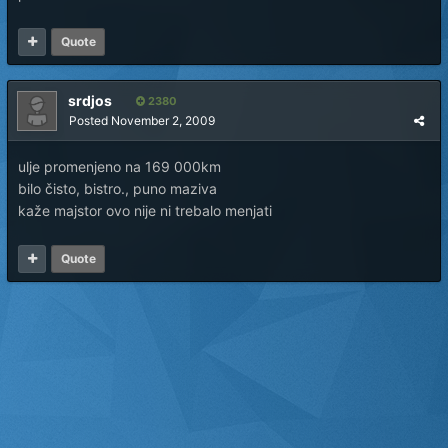
Quote
srdjos
2380
Posted
November 2, 2009
ulje promenjeno na 169 000km
bilo čisto, bistro., puno maziva
kaže majstor ovo nije ni trebalo menjati
Quote