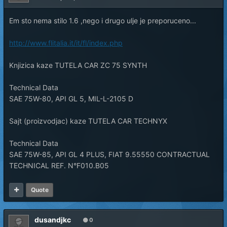
Em sto nema stilo 1.6 ,nego i drugo ulje je preporuceno...
http://www.flitalia.it/it/fl/index.php
Knjizica kaze TUTELA CAR ZC 75 SYNTH
Technical Data
SAE 75W-80, API GL 5, MIL-L-2105 D
Sajt (proizvodjac) kaze TUTELA CAR TECHNYX
Technical Data
SAE 75W-85, API GL 4 PLUS, FIAT 9.55550 CONTRACTUAL
TECHNICAL REF. N°F010.B05
Quote
dusandjkc
0