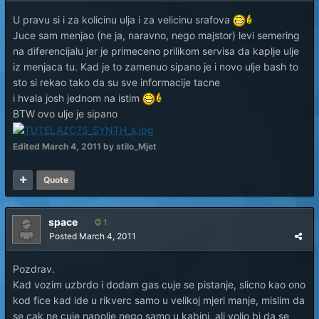
U pravu si i za kolicinu ulja i za velicinu srafova
Juce sam menjao (ne ja, naravno, nego majstor) levi semering
na diferencijalu jer je primeceno prilikom servisa da kaplje ulje
iz menjaca tu. Kad je to zamenuo sipano je i novo ulje bash to
sto si rekao tako da su sve informacije tacne
i hvala josh jednom na istim
BTW ovo ulje je sipano
Edited
March 4, 2011
by stilo_Mjet
Quote
space
1
Posted
March 4, 2011
Pozdrav.
Kad vozim uzbrdo i dodam gas cuje se pistanje, slicno kao ono
kod fice kad ide u rikverc samo u velikoj mjeri manje, mislim da
se cak ne cuje napolje nego samo u kabini, ali volio bi da se