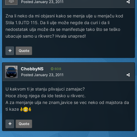
Posted
January 23, 2011
Zna li neko da mi objasni kako se menja ulje u menjaču kod
Stila 1.9JTD 115. Da li ulje može negde da curi i da li
nedostatak ulja može da se manifestuje tako što se teško
ubacuje samo u rikverc? Hvala unapred!
Quote
ChobbyNS
608
Posted
January 23, 2011
U kakvom ti je stanju plivajuci zamajac?
Hoce zbog njega da ide tesko u rikverc.
A za menjanje ulja ne znam,javice se vec neko od majstora da
ti kaze
Quote