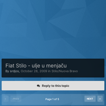
Fiat Stilo - ulje u menjaču
By
srdjos
,
October 28, 2009
in
Stilo/Nuova Bravo
Reply to this topic
PREV
NEXT
Page 1 of 5