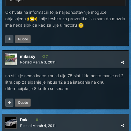
Ok hvala na informaciji to je najjednostavnije moguce
objasnjeno
i nije teshko za proveriti mislio sam da mozda
ima neka sipkica kao za ulje u motoru
Quote
mikisxy
7
Posted
March 3, 2011
na stilu je nema inace koristi ulje 75 sint i ide nesto manje od 2
litra.cep za sipanje je inbus 12 a za istakanje na dnu
diferencijala je 8 koliko se secam
Quote
Daki
1
Posted
March 4, 2011