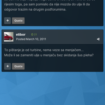
rijesim toga, pa sam pomislio da nije mozda do ulja ili da
odgovor trazim na drugim podforumima.
Quote
etibor
21
Posted
March 10, 2011
To pištanje je od turbine, nema veze sa menjačem...
Može li se zameniti ulje u menjaču bez skidanja šus pleha?
Quote