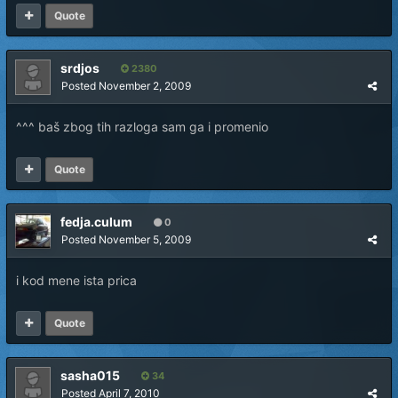
Quote
srdjos
2380
Posted
November 2, 2009
^^^ baš zbog tih razloga sam ga i promenio
Quote
fedja.culum
0
Posted
November 5, 2009
i kod mene ista prica
Quote
sasha015
34
Posted
April 7, 2010