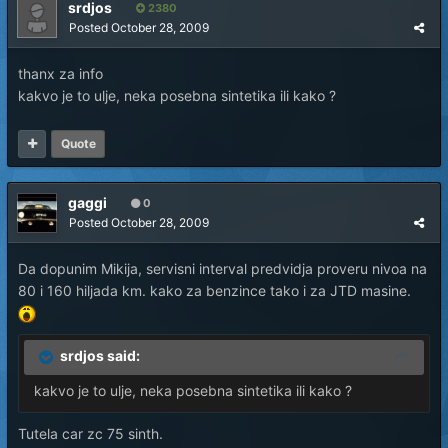
srdjos
2380
Posted
October 28, 2009
thanx za info
kakvo je to ulje, neka posebna sintetika ili kako ?
Quote
gaggi
0
Posted
October 28, 2009
Da dopunim Mikija, servisni interval predvidja proveru nivoa na
80 i 160 hiljada km. kako za benzince tako i za JTD masine.
srdjos said:
kakvo je to ulje, neka posebna sintetika ili kako ?
Tutela car zc 75 sinth.