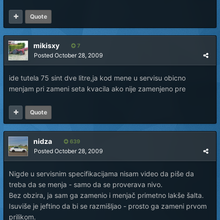
Quote
mikisxy
7
Posted
October 28, 2009
ide tutela 75 sint dve litre,ja kod mene u servisu obicno
menjam pri zameni seta kvacila ako nije zamenjeno pre
Quote
nidza
639
Posted
October 28, 2009
Nigde u servisnim specifikacijama nisam video da piše da
treba da se menja - samo da se proverava nivo.
Bez obzira, ja sam ga zamenio i menjač primetno lakše šalta.
Isuviše je jeftino da bi se razmišljao - prosto ga zameni prvom
prilikom.