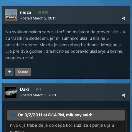
nidza
639
Posted
March 2, 2011
Na svakom malom servisu traži od majstora da proveri ulje. Ja
ću tražiti na sledećem, jer mi sumnjivo ulazi u brzine u
poslednje vreme. Mozda je samo zbog hladnoce. Menjano je
ulje pre dve godine i drastično se popravilo ulaženje u brzine,
pogotovo zimi.
Quote
Daki
1
Posted
March 3, 2011
On 3/2/2011 at 8:14 PM, mikisxy said:
nivo ulja treba da je do cepa koji sluzi za sipanje ulja u
menjac