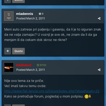
mladennis
0
Posted
March 2, 2011
Meni auto zatrese pri paljenju i gasenju, da li je to siguran znak
da ne valja zamajac? U voznji je sve ok, ne znam da li da ga
menjam ili da cekam dok skroz ne rikne?
Quote
neshaoct
9792
Posted
March 2, 2011
Nije ovo tema za te priče.
Već imaš takvu temu ovde:
http://www.fiat-lancia.org.rs/forum/index.php?showforum=22
Kako se pretražuje forum, pogledaj u mom potpisu.