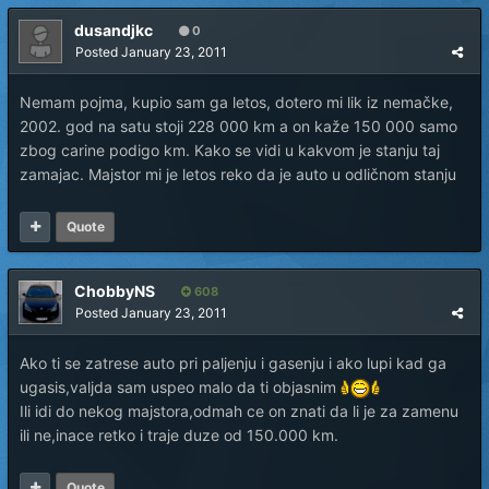
dusandjkc
0
Posted
January 23, 2011
Nemam pojma, kupio sam ga letos, dotero mi lik iz nemačke,
2002. god na satu stoji 228 000 km a on kaže 150 000 samo
zbog carine podigo km. Kako se vidi u kakvom je stanju taj
zamajac. Majstor mi je letos reko da je auto u odličnom stanju
Quote
ChobbyNS
608
Posted
January 23, 2011
Ako ti se zatrese auto pri paljenju i gasenju i ako lupi kad ga
ugasis,valjda sam uspeo malo da ti objasnim
Ili idi do nekog majstora,odmah ce on znati da li je za zamenu
ili ne,inace retko i traje duze od 150.000 km.
Quote