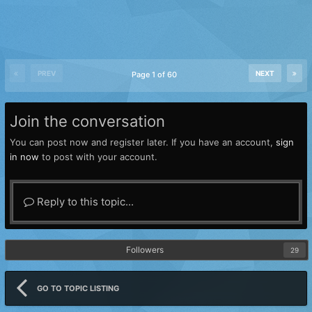
PREV
NEXT
Page 1 of 60
Join the conversation
You can post now and register later. If you have an account,
sign
in now
to post with your account.
Reply to this topic...
Followers
29
GO TO TOPIC LISTING