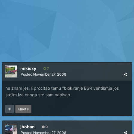
mikisxy
7
Posted
November 27, 2008
ne znam jesi li procitao temu "blokiranje EGR ventila".ja jos
stojim iza onoga sto sam napisao
Quote
jboban
0
Posted
November 27, 2008