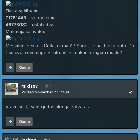
Fiat-ove šifre su:
71751469
- sa rupicama
46773082
- ostala dva
Montiraju se ovako:
Medjutim, nema ih Delta, nema AP Sport, nema Junior-auto. Da
li se ovo može napraviti ili naći na nekom drugom mestu?
Quote
mikisxy
7
Posted
November 27, 2008
prave se, tj. samo jedan ako ga zatvaras...
Quote
jboban