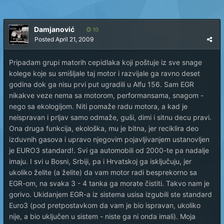
Damjanović
10
Posted
April 21, 2009
Pripadam grupi matorih cepidlaka koji poštuje iz sve snage
kolege koje su smišljale taj motor i razvijale ga ravno deset
godina dok ga nisu prvi put ugradili u Alfu 156. Sam EGR
nikakve veze nema sa motorom, performansama, snagom -
nego sa ekologijom. Niti pomaže radu motora, a kad je
neispravan i prljav samo odmaže, guši, dimi i sitnu decu pravi.
Ona druga funkcija, ekološka, mu je bitna, jer reciklira deo
izduvnih gasova i upravo njegovim pojavljivanjem ustanovljen
je EURO3 standard!. Svi ga automobili od 2000-te pa nadalje
imaju. I svi u Bosni, Srbiji, pa i Hrvatskoj ga isključuju, jer
ukoliko želite (a želite) da vam motor radi besprekorno sa
EGR-om, na svaka 3 - 4 tanka ga morate čistiti. Takvo nam je
gorivo. Ukidanjem EGR-a iz sistema usisa izgubili ste standard
Euro3 (pod pretpostavkom da vam je bio ispravan, ukoliko
nije, a bio uključen u sistem - niste ga ni onda imali). Moja