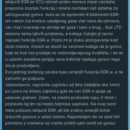
iskljuciti EGR jer ECU odmah preko meraca mase vazduha
prepozna izostalu funkciju i ometa normalan rad sistema za
ubrizgavanje goriva. Auto sa ne ispravnim ili blokiranim EGR-
om nakon (na kratko) ustaljenog gasa vise nece da ubrzava,
vec trazi vracanje na obrtaje ler gasa i tako u krug... Kod JTD
sistema nema takvih problema, a kolega Vukajlo je tacno
napisao funkciju EGR-a. Posto mi je stuka ubrizgavanje kod
dizel motora, moram se sloziti sa vecinom kolega da je gorivo
koje se kod nas prodaje ne zadovoljavajuceg kvaliteta, i da se
u usisnim kanalima javljaju vece kolicine naslaga garezi nego
sto je predvidjeno.
Evo jednog korisnog saveta kako smanjiti funkciju EGR-a, a ne
zatvoriti ga potpuno:
Jednostavno, napravite zaptivku od lima (debljine oko 1mm)
po uzoru na limenu zaptivku gde se cev EGR-a spaja sa
usisnom granom. Zatim, na sredini probusite rupu 3-4mm i
postavite taj lim na mesto fabricke zaptivke. Na ovaj nacin
niste potpuno iskljucili EGR, ali ste znatno smanjili dotok
izduvnih gasova u usisni sistem. Napominjem da ce opet biti
potrebno s vremena na vreme ocistiti sam ventil od garezi.