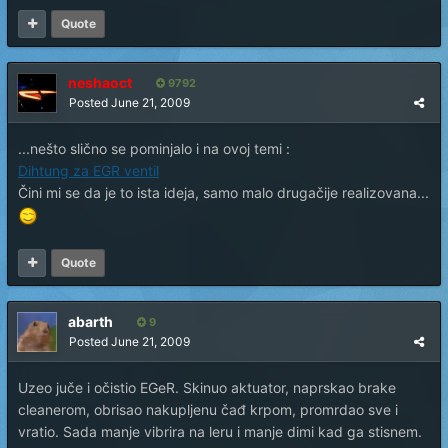
Quote
neshaoct
9792
Posted
June 21, 2009
...nešto slično se pominjalo i na ovoj temi :
Dihtung za EGR ventil
Čini mi se da je to ista ideja, samo malo drugačije realizovana...
Quote
abarth
9
Posted
June 21, 2009
Uzeo juče i očistio EGeR. Skinuo aktuator, naprskao brake
cleanerom, obrisao nakupljenu čađ krpom, promrdao sve i
vratio. Sada manje vibrira na leru i manje dimi kad ga stisnem.