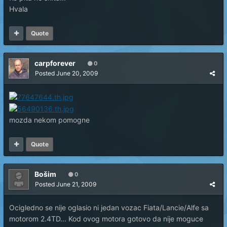
Hvala
Quote
carpforever
0
Posted
June 20, 2009
mozda nekom pomogne
Quote
Bošim
0
Posted
June 21, 2009
Ocigledno se nije oglasio ni jedan vozac Fiata/Lancie/Alfe sa
motorom 2.4TD... Kod ovog motora gotovo da nije moguce