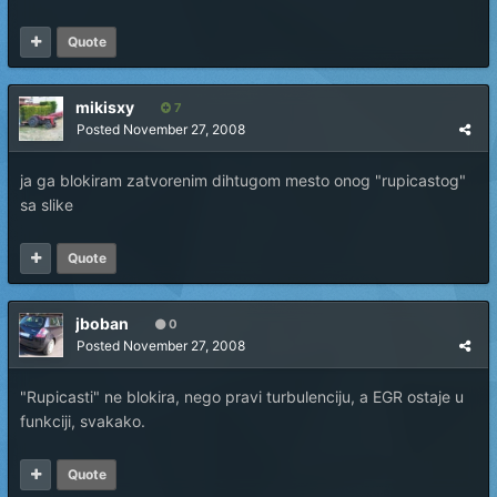
Quote
mikisxy
7
Posted
November 27, 2008
ja ga blokiram zatvorenim dihtugom mesto onog "rupicastog"
sa slike
Quote
jboban
0
Posted
November 27, 2008
"Rupicasti" ne blokira, nego pravi turbulenciju, a EGR ostaje u
funkciji, svakako.
Quote