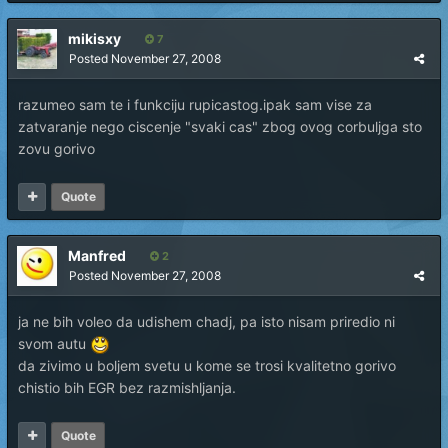
mikisxy
7
Posted
November 27, 2008
razumeo sam te i funkciju rupicastog.ipak sam vise za
zatvaranje nego ciscenje "svaki cas" zbog ovog corbuljga sto
zovu gorivo
Quote
Manfred
2
Posted
November 27, 2008
ja ne bih voleo da udishem chadj, pa isto nisam priredio ni
svom autu
da zivimo u boljem svetu u kome se trosi kvalitetno gorivo
chistio bih EGR bez razmishljanja.
Quote