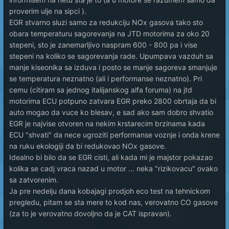
proverim ulje na sipci ).
EGR stvarno sluzi samo za redukciju NOx gasova tako sto
obara temperaturu sagorevanja na JTD motorima za oko 20
stepeni, sto je zanemarljivo naspram 600 - 800 pa i vise
stepeni na koliko se sagorevanja rade. Upumpava vazduh sa
manje kiseonika sa izduva i posto se manje sagoreva smanjuje
se temperatura neznatno (ali i performanse neznatno). Pri
cemu (citiram sa jednog italijanskog alfa foruma) na jtd
motorima ECU potpuno zatvara EGR preko 2800 obrtaja da bi
auto mogao da vuce ko blesav, e sad ako sam dobro shvatio
EGR je najvise otvoren na nekim krstarecim brzinama kada
ECU "shvati" da nece ugroziti performanse voznje i onda krene
na ruku ekologiji da bi redukovao NOx gasove.
Idealno bi bilo da se EGR cisti, ali kada mi je majstor pokazao
kolika se cadj vraca nazad u motor ... neka "rizikovacu" ovako
sa zatvorenim.
Ja pre nedelju dana kobajagi prodjoh eco test na tehnickom
pregledu, pitam se sta mere to kod nas, verovatno CO gasove
(za to je verovatno dovoljno da je CAT ispravan).