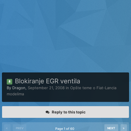
Blokiranje EGR ventila
By
Dragon
,
September 21, 2008
in
Opšte teme o Fiat-Lancia
modelima
Reply to this topic
PREV
NEXT
Page 1 of 60