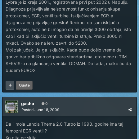
Lybra je iz kraja 2001., registrovana prvi put 2002 u Napulju.
Dijagnoza prijavljivala neispravnost funkcionisanja skupa:
protokomer, EGR, ventil turbine. Isključivanjem EGR-a
dijagnoza ne prijavljuje grešku! Recimo, da sam isključio
protokomer, auto ne bi mogao da mi predje 3000 obrtaja, isto
kao i kad bi isključio ventil turbine iz struje. Preko 3000 ni
mkac!. Ovako se na leru zavrti do 5200.
Moj zaključak. Ja ga isključih. Kada bude došlo vreme da
gorivo bar približno odgovara standardima, eto mene u TIM
SERVIS-u na glancanju ventila, ODMAH. Do tada, malko ću da
budem EURO2!
Quote
gasha
0
Posted
June 18, 2009
Da li moja Lancia Thema 2.0 Turbo iz 1993. godine ima taj
famozni EGR ventil ?
Ko pita ne skita...