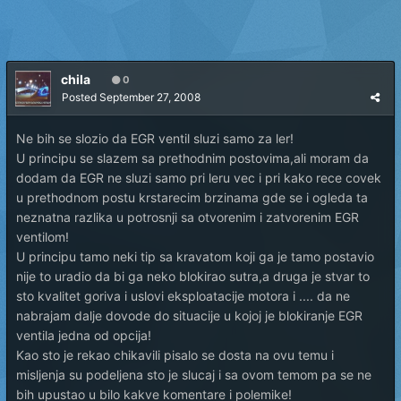
chila
0
Posted
September 27, 2008
Ne bih se slozio da EGR ventil sluzi samo za ler!
U principu se slazem sa prethodnim postovima,ali moram da
dodam da EGR ne sluzi samo pri leru vec i pri kako rece covek
u prethodnom postu krstarecim brzinama gde se i ogleda ta
neznatna razlika u potrosnji sa otvorenim i zatvorenim EGR
ventilom!
U principu tamo neki tip sa kravatom koji ga je tamo postavio
nije to uradio da bi ga neko blokirao sutra,a druga je stvar to
sto kvalitet goriva i uslovi eksploatacije motora i .... da ne
nabrajam dalje dovode do situacije u kojoj je blokiranje EGR
ventila jedna od opcija!
Kao sto je rekao chikavili pisalo se dosta na ovu temu i
misljenja su podeljena sto je slucaj i sa ovom temom pa se ne
bih upustao u bilo kakve komentare i polemike!