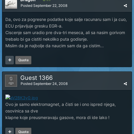
Posted
September 22, 2008
Da, ovo za pogresne podatke koje salje racunaru sam i ja cuo,
ECU prijavljuje gresku EGR-a.
Ciscenje sam uradio pre dva-tri meseca, ali sa nasim gorivom
trebalo bi ga cistiti nekoliko puta godisnje.
Mislim da je najbolje da naucim sam da ga cistim...
Quote
Guest 1366
Posted
September 24, 2008
Ovo je samo elektromagnet, a čisti se i ono ispred njega,
osovinica sa dve
klapne koje preusmeravaju gasove, mora di ide lako !
Quote