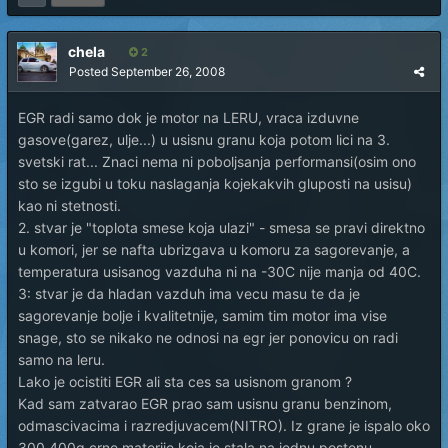
chela
2
Posted
September 26, 2008
EGR radi samo dok je motor na LERU, vraca izduvne
gasove(garez, ulje...) u usisnu granu koja potom lici na 3.
svetski rat... Znaci nema ni poboljsanja performansi(osim ono
sto se izgubi u toku naslaganja kojekakvih gluposti na usisu)
kao ni stetnosti.
2. stvar je "toplota smese koja ulazi" - smesa se pravi direktno
u komori, jer se nafta ubrizgava u komoru za sagorevanje, a
temperatura usisanog vazduha ni na -30C nije manja od 40C.
3: stvar je da hladan vazduh ima vecu masu te da je
sagorevanje bolje i kvalitetnije, samim tim motor ima vise
snage, sto se nikako ne odnosi na egr jer ponovicu on radi
samo na leru.
Lako je ocistiti EGR ali sta ces sa usisnom granom ?
Kad sam zatvarao EGR prao sam usisnu granu benzinom,
odmascivacima i razredjuvacem(NITRO). Iz grane je ispalo oko
300,400g crne materije koja je stala na jednu postenu