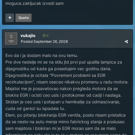
moguce.zakljucak izvedi sam
Quote
vukajlo
4
Posted
September 26, 2008
Evo da i ja dodam malo na ovu temu.
Pre dve nedelje mi se na stilu jtd prvi put upalila lampica za
dijagnostiku od kada ga posedujem vec godinu dana.
Dijagnostika je ocitala "Povremeni problemi sa EGR
recirkulacijom", nisam osecao nikakvu promenu u radu motora.
Majstor me je posavetovao nakon pregleda motora da se
blokira EGR i ocisti ceo usis i protokomer od cadji i naslaga.
Skidan je ceo usis i potapan u hemikalije za odmascivanje,
cuda od garezi su ispadala tu.
Elem, po pitanju blokiranja EGR ventila, posto nisam pristalica
da se nesto na autu menja mimo fabrickog stanja a poslusao
sam majstora i blokiran mi je EGR morao sam da se malo
informisem na netu sta je to (a u motore se razumem samo da