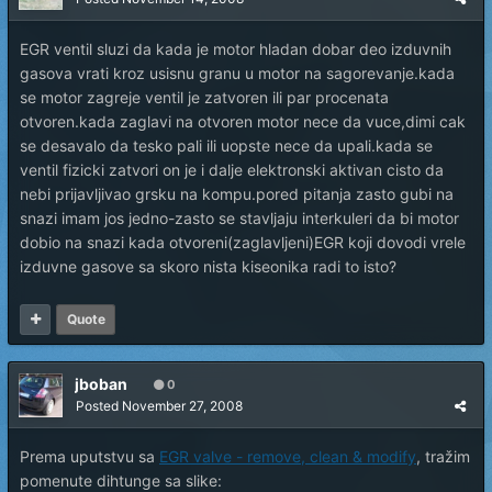
EGR ventil sluzi da kada je motor hladan dobar deo izduvnih
gasova vrati kroz usisnu granu u motor na sagorevanje.kada
se motor zagreje ventil je zatvoren ili par procenata
otvoren.kada zaglavi na otvoren motor nece da vuce,dimi cak
se desavalo da tesko pali ili uopste nece da upali.kada se
ventil fizicki zatvori on je i dalje elektronski aktivan cisto da
nebi prijavljivao grsku na kompu.pored pitanja zasto gubi na
snazi imam jos jedno-zasto se stavljaju interkuleri da bi motor
dobio na snazi kada otvoreni(zaglavljeni)EGR koji dovodi vrele
izduvne gasove sa skoro nista kiseonika radi to isto?
Quote
jboban
0
Posted
November 27, 2008
Prema uputstvu sa
EGR valve - remove, clean & modify
, tražim
pomenute dihtunge sa slike: