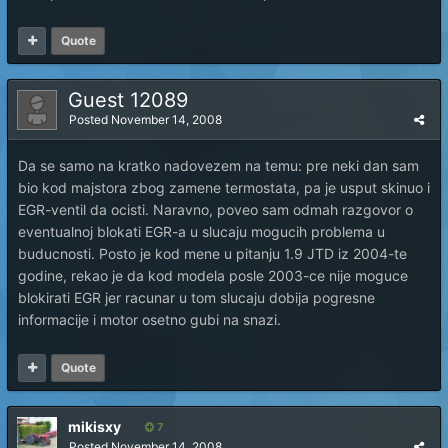
Quote
Guest 12089
Posted
November 14, 2008
Da se samo na kratko nadovezem na temu: pre neki dan sam
bio kod majstora zbog zamene termostata, pa je usput skinuo i
EGR-ventil da ocisti. Naravno, poveo sam odmah razgovor o
eventualnoj blokati EGR-a u slucaju mogucih problema u
buducnosti. Posto je kod mene u pitanju 1.9 JTD iz 2004-te
godine, rekao je da kod modela posle 2003-ce nije moguce
blokirati EGR jer racunar u tom slucaju dobija pogresne
informacije i motor osetno gubi na snazi.
Quote
mikisxy
7
Posted
November 14, 2008