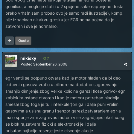
gomilicu, a moglo je stati i u 2 spojene sake napunjene dosta
preko vrha(nisam probao ovo je samo radi ilustracije), komp.
nije izbacivao nikakvu gresku jer EGR nema pojma da je
zatvoren i sve je normalno.
Quote
mikisxy
7
Posted
September 26, 2008
egr ventil se potpuno otvara kad je motor hladan da bi deo
izduvnih gasova vratio u cilindre na dodatno sagorevanje i
smanjio dimljenje.zbog velike kolicine garezi (lose gorivo) egr
zablokira ostane otvoren i kad je motoru potreban hladnija
smesa(zbog toga je tu i interkuler)on ga i dalje puni vrelim
gasovima a usisnu granu i senzor garezi.zatvaranjem egr-a
malo sporije zimi zagrevas motor i vise zagadjujes okolinu.egr
se blokira,zatvara fizicki a elektronski je i dalje
prisutan.najbolje resenje jeste ciscenje ako je