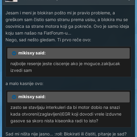
Jesam i meni je blokiran pošto mi je pravio probleme, a
greškom sam čistio samo stranu prema usisu, a blokira mu se
osovinica sa strane motora koji ga pokreće. Ovo je samo ideja
koju sam našao na FiatForum-u...
Nego, sad nešto gledam. Ti prvo reče ovo:
mikisxy said:
najbolje resenje jeste ciscenje ako je moguce.zakljucak
izvedi sam
a malo kasnije ovo:
mikisxy said:
zasto se stavljaju interkuleri da bi motor dobio na snazi
kada otvoreni(zaglavljeni)EGR koji dovodi vrele izduvne
gasove sa skoro nista kiseonika radi to isto?
Sad mi ništa nije jasno... :roll: Blokirati ili čistiti, pitanje je sad?