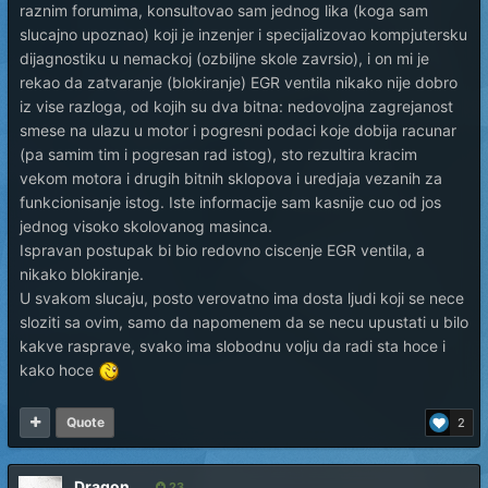
raznim forumima, konsultovao sam jednog lika (koga sam
slucajno upoznao) koji je inzenjer i specijalizovao kompjutersku
dijagnostiku u nemackoj (ozbiljne skole zavrsio), i on mi je
rekao da zatvaranje (blokiranje) EGR ventila nikako nije dobro
iz vise razloga, od kojih su dva bitna: nedovoljna zagrejanost
smese na ulazu u motor i pogresni podaci koje dobija racunar
(pa samim tim i pogresan rad istog), sto rezultira kracim
vekom motora i drugih bitnih sklopova i uredjaja vezanih za
funkcionisanje istog. Iste informacije sam kasnije cuo od jos
jednog visoko skolovanog masinca.
Ispravan postupak bi bio redovno ciscenje EGR ventila, a
nikako blokiranje.
U svakom slucaju, posto verovatno ima dosta ljudi koji se nece
sloziti sa ovim, samo da napomenem da se necu upustati u bilo
kakve rasprave, svako ima slobodnu volju da radi sta hoce i
kako hoce
Quote
2
Dragon
23