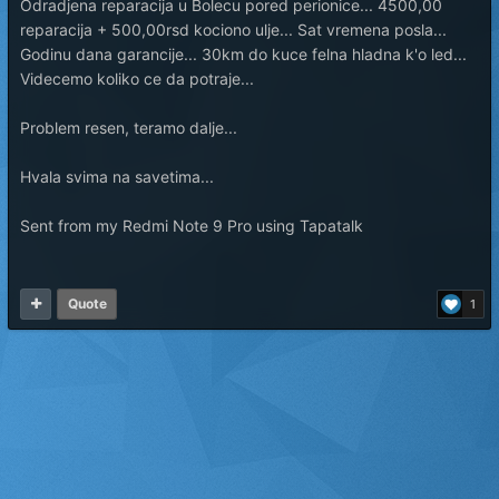
Odradjena reparacija u Bolecu pored perionice... 4500,00
reparacija + 500,00rsd kociono ulje... Sat vremena posla...
Godinu dana garancije... 30km do kuce felna hladna k'o led...
Videcemo koliko ce da potraje...
Problem resen, teramo dalje...
Hvala svima na savetima...
Sent from my Redmi Note 9 Pro using Tapatalk
Quote
1