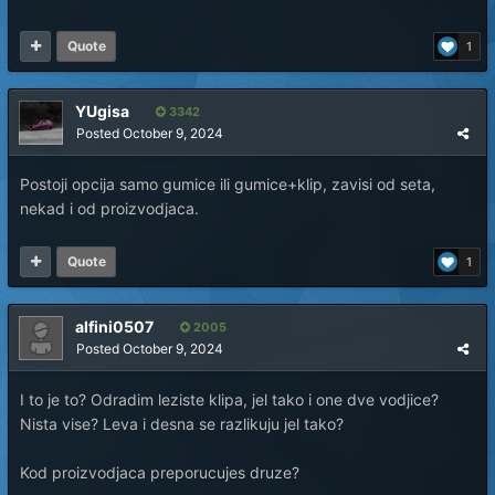
Quote
1
YUgisa
3342
Posted
October 9, 2024
Postoji opcija samo gumice ili gumice+klip, zavisi od seta,
nekad i od proizvodjaca.
Quote
1
alfini0507
2005
Posted
October 9, 2024
I to je to? Odradim leziste klipa, jel tako i one dve vodjice?
Nista vise? Leva i desna se razlikuju jel tako?
Kod proizvodjaca preporucujes druze?