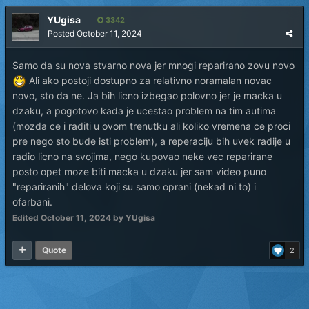
YUgisa
3342
Posted
October 11, 2024
Samo da su nova stvarno nova jer mnogi reparirano zovu novo
Ali ako postoji dostupno za relativno noramalan novac
novo, sto da ne. Ja bih licno izbegao polovno jer je macka u
dzaku, a pogotovo kada je ucestao problem na tim autima
(mozda ce i raditi u ovom trenutku ali koliko vremena ce proci
pre nego sto bude isti problem), a reperaciju bih uvek radije u
radio licno na svojima, nego kupovao neke vec reparirane
posto opet moze biti macka u dzaku jer sam video puno
"repariranih" delova koji su samo oprani (nekad ni to) i
ofarbani.
Edited
October 11, 2024
by YUgisa
Quote
2