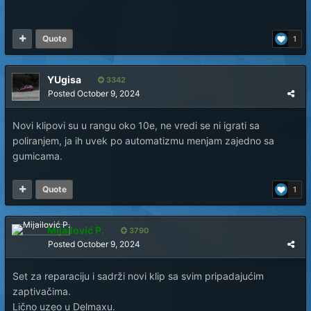
Quote
1
YUgisa
3342
Posted
October 9, 2024
Novi klipovi su u rangu oko 10e, ne vredi se ni igrati sa
poliranjem, ja ih uvek po automatizmu menjam zajedno sa
gumicama.
Quote
1
Mijailović P.
3790
Posted
October 9, 2024
Set za reparaciju i sadrži novi klip sa svim pripadajućim
zaptivačima.
Lično uzeo u Delmaxu.