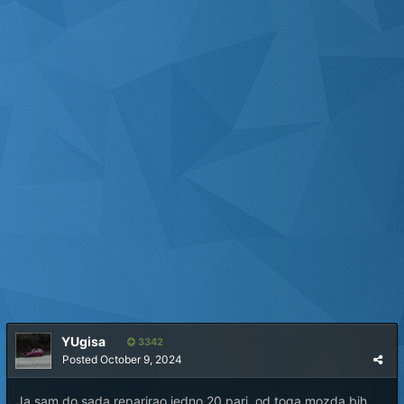
YUgisa
3342
Posted
October 9, 2024
Ja sam do sada reparirao jedno 20 pari, od toga mozda bih