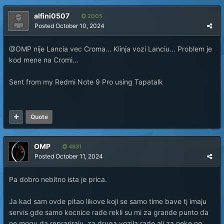
alfini0507
2005
Posted
October 10, 2024
@OMP nije Lancia vec Croma... Klinja vozi Lanciu... Problem je
kod mene na Cromi...
Sent from my Redmi Note 9 Pro using Tapatalk
Quote
OMP
4831
Posted
October 11, 2024
Pa dobro nebitno ista je prica.
Ja kad sam ovde pitao likove koji se samo time bave tj imaju
servis gde samo kocnice rade rekli su mi za grande punto da
ne mogu da reprariraju, za druga vozila rade ali za neke ne