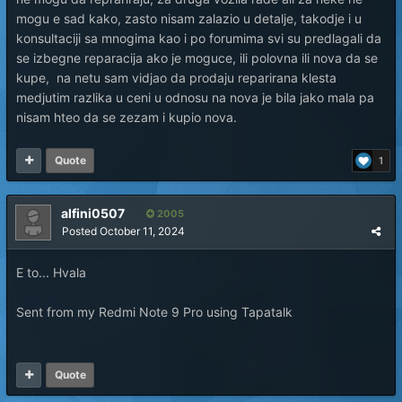
mogu e sad kako, zasto nisam zalazio u detalje, takodje i u
konsultaciji sa mnogima kao i po forumima svi su predlagali da
se izbegne reparacija ako je moguce, ili polovna ili nova da se
kupe, na netu sam vidjao da prodaju reparirana klesta
medjutim razlika u ceni u odnosu na nova je bila jako mala pa
nisam hteo da se zezam i kupio nova.
Quote
1
alfini0507
2005
Posted
October 11, 2024
E to... Hvala
Sent from my Redmi Note 9 Pro using Tapatalk
Quote