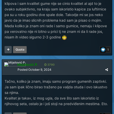
klipova i sam kvalitet gume nije se cinio kvalitet al ajd to je
ovako subjektivno, na kraju sam iskoristio kapice za luftirnice
pa su u roku godinu dve spale dole. Takodje mi se jos neko
javio da je imao slicnih problema kad sam ja pisao o mojim.
Mada koliko ja znam oni rade i samo gumice, nemaju i klipove
pa verovatno nije ni bitno u prici tj ne znam ni da li rade jos,
nisam ih video sigurno 2-3 godine
Quote
1
Mijailović P.
3790
Posted
October 9, 2024
Tačno, koliko ja znam, imaju samo program gumenih zaptivki.
Ja sam ipak lično birao traženo pa valjda otuda i ovo iskustvo
sa njima.
Kvalitet je takav, iz mog ugla, da sve što sam iskoristio iz
njihovog seta, ostalo je i još stoji na predviđenim mestima. Eto.