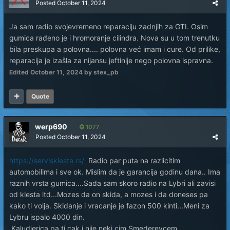
Posted
October 11, 2024
Ja sam radio svojevremeno reparaciju zadnjih za GTI. Osim
gumica rađeno je i hromoranje cilindra. Nova su u tom trenutku
bila preskupa a polovna.... polovna već imam i cure. Od prilike,
reparacija je izašla za nijansu jeftinije nego polovna ispravna.
Edited
October 11, 2024
by stex_pb
Quote
werp690
1077
Posted
October 11, 2024
https://servisklesta.rs/
Radio par puta na razlicitim
automobilima i sve ok. Mislim da je garancija godinu dana.. Ima
raznih vrsta gumica....Sada sam skoro radio na Lybri ali zavisi
od klesta itd...Mozes da on skida, a mozes i da doneses pa
kako ti volja. Skidanje i vracanje je fazon 500 kinti...Meni za
Lybru ispalo 4000 din.
Kaludjerica pa ti cak i nije neki cim Smederevcem.