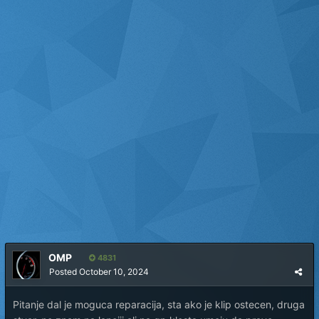
OMP
4831
Posted
October 10, 2024
Pitanje dal je moguca reparacija, sta ako je klip ostecen, druga