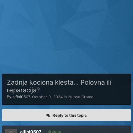
Zadnja kociona klesta... Polovna ili
reparacija?
By
alfini0507
,
October 9, 2024
in
Nuova Croma
Reply to this topic
alfini0507
2005