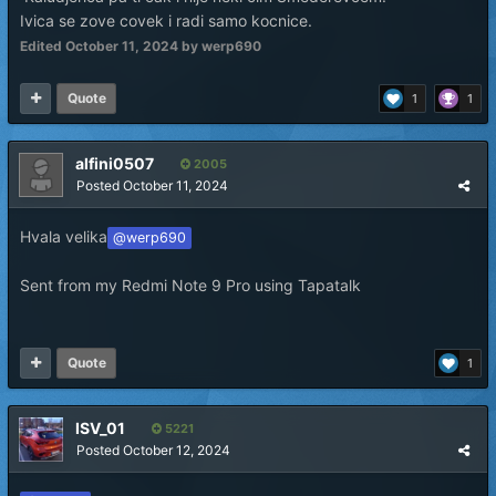
Ivica se zove covek i radi samo kocnice.
Edited
October 11, 2024
by werp690
Quote
1
1
alfini0507
2005
Posted
October 11, 2024
Hvala velika
@werp690
Sent from my Redmi Note 9 Pro using Tapatalk
Quote
1
ISV_01
5221
Posted
October 12, 2024