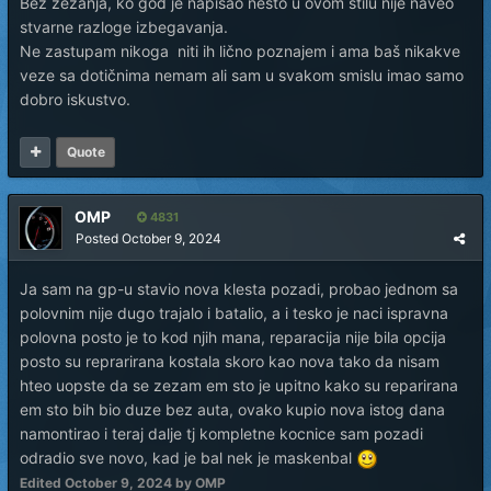
Bez zezanja, ko god je napisao nešto u ovom stilu nije naveo
stvarne razloge izbegavanja.
Ne zastupam nikoga niti ih lično poznajem i ama baš nikakve
veze sa dotičnima nemam ali sam u svakom smislu imao samo
dobro iskustvo.
Quote
OMP
4831
Posted
October 9, 2024
Ja sam na gp-u stavio nova klesta pozadi, probao jednom sa
polovnim nije dugo trajalo i batalio, a i tesko je naci ispravna
polovna posto je to kod njih mana, reparacija nije bila opcija
posto su reprarirana kostala skoro kao nova tako da nisam
hteo uopste da se zezam em sto je upitno kako su reparirana
em sto bih bio duze bez auta, ovako kupio nova istog dana
namontirao i teraj dalje tj kompletne kocnice sam pozadi
odradio sve novo, kad je bal nek je maskenbal
Edited
October 9, 2024
by OMP