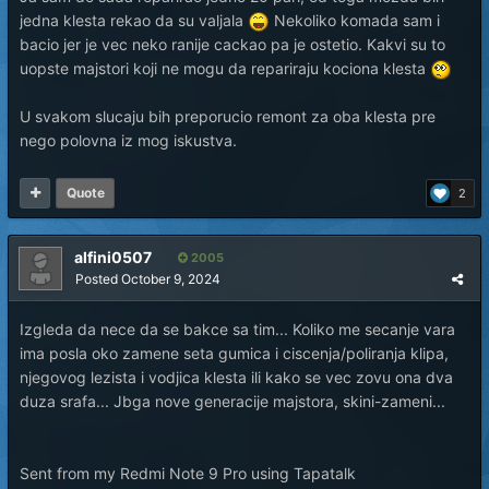
jedna klesta rekao da su valjala
Nekoliko komada sam i
bacio jer je vec neko ranije cackao pa je ostetio. Kakvi su to
uopste majstori koji ne mogu da repariraju kociona klesta
U svakom slucaju bih preporucio remont za oba klesta pre
nego polovna iz mog iskustva.
Quote
2
alfini0507
2005
Posted
October 9, 2024
Izgleda da nece da se bakce sa tim... Koliko me secanje vara
ima posla oko zamene seta gumica i ciscenja/poliranja klipa,
njegovog lezista i vodjica klesta ili kako se vec zovu ona dva
duza srafa... Jbga nove generacije majstora, skini-zameni...
Sent from my Redmi Note 9 Pro using Tapatalk