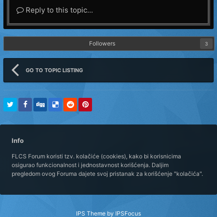
Reply to this topic...
Followers
3
GO TO TOPIC LISTING
Info
FLCS Forum koristi tzv. kolačiće (cookies), kako bi korisnicima
osigurao funkcionalnost i jednostavnost korišćenja. Daljim
pregledom ovog Foruma dajete svoj pristanak za korišćenje "kolačića".
IPS Theme
by
IPSFocus