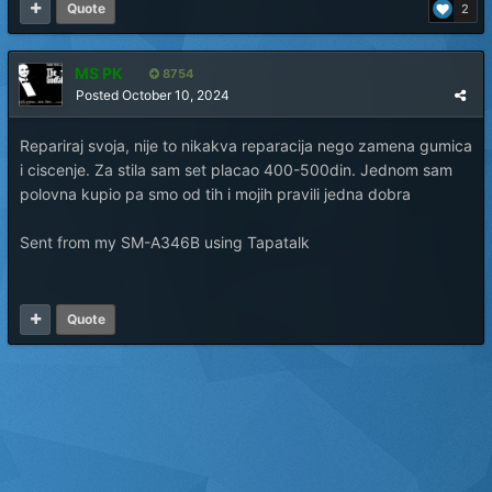
Quote
2
MS PK
8754
Posted
October 10, 2024
Repariraj svoja, nije to nikakva reparacija nego zamena gumica
i ciscenje. Za stila sam set placao 400-500din. Jednom sam
polovna kupio pa smo od tih i mojih pravili jedna dobra
Sent from my SM-A346B using Tapatalk
Quote