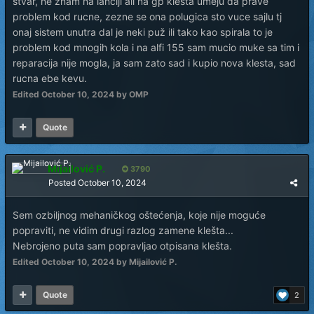
stvar, ne znam na lanciji ali na gp klesta umeju da prave
problem kod rucne, zezne se ona polugica sto vuce sajlu tj
onaj sistem unutra dal je neki puž ili tako kao spirala to je
problem kod mnogih kola i na alfi 155 sam mucio muke sa tim i
reparacija nije mogla, ja sam zato sad i kupio nova klesta, sad
rucna ebe kevu.
Edited
October 10, 2024
by OMP
Quote
Mijailović P.
3790
Posted
October 10, 2024
Sem ozbiljnog mehaničkog oštećenja, koje nije moguće
popraviti, ne vidim drugi razlog zamene klešta...
Nebrojeno puta sam popravljao otpisana klešta.
Edited
October 10, 2024
by Mijailović P.
Quote
2