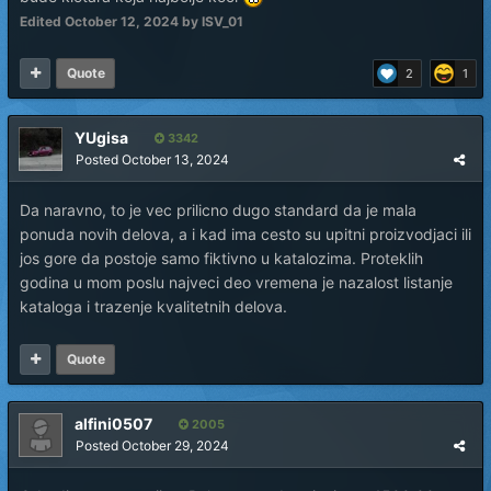
Edited
October 12, 2024
by ISV_01
Quote
2
1
YUgisa
3342
Posted
October 13, 2024
Da naravno, to je vec prilicno dugo standard da je mala
ponuda novih delova, a i kad ima cesto su upitni proizvodjaci ili
jos gore da postoje samo fiktivno u katalozima. Proteklih
godina u mom poslu najveci deo vremena je nazalost listanje
kataloga i trazenje kvalitetnih delova.
Quote
alfini0507
2005
Posted
October 29, 2024