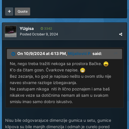
Quote
YUgisa
3342
Posted
October 9, 2024
On 10/9/2024 at 4:13 PM,
Mijailović P.
said:
Ne, nego treba tražiti nekoga sa prostora Bačke.
K'o da čitam gosn. Čvarkove napise.
Bez zezanja, ko god je napisao nešto u ovom stilu nije
naveo stvarne razloge izbegavanja.
Ne zastupam nikoga niti ih lično poznajem i ama baš
nikakve veze sa dotičnima nemam ali sam u svakom
smislu imao samo dobro iskustvo.
Nisu bile odgovarajuce dimenzije gumica u setu, gumice
klipova su bile manjih dimenzija i odmah je curelo pored