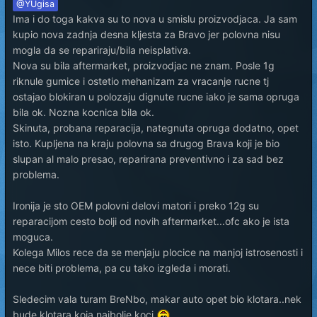
@YUgisa
Ima i do toga kakva su to nova u smislu proizvodjaca. Ja sam
kupio nova zadnja desna kljesta za Bravo jer polovna nisu
mogla da se repariraju/bila neisplativa.
Nova su bila aftermarket, proizvodjac ne znam. Posle 1g
riknule gumice i ostetio mehanizam za vracanje rucne tj
ostajao blokiran u polozaju dignute rucne iako je sama opruga
bila ok. Nozna kocnica bila ok.
Skinuta, probana reparacija, nategnuta opruga dodatno, opet
isto. Kupljena na kraju polovna sa drugog Brava koji je bio
slupan al malo presao, reparirana preventivno i za sad bez
problema.
Ironija je sto OEM polovni delovi matori i preko 12g su
reparacijom cesto bolji od novih aftermarket...ofc ako je ista
moguca.
Kolega Milos rece da se menjaju plocice na manjoj istrosenosti i
nece biti problema, pa cu tako izgleda i morati.
Sledecim vala turam BreNbo, makar auto opet bio klotara..nek
bude klotara koja najbolje koci