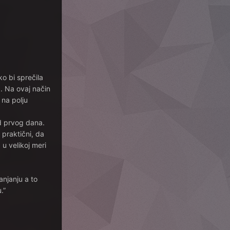
o bi sprečila
. Na ovaj način
 na polju
od prvog dana.
praktični, da
u velikoj meri
anjanju a to
.”