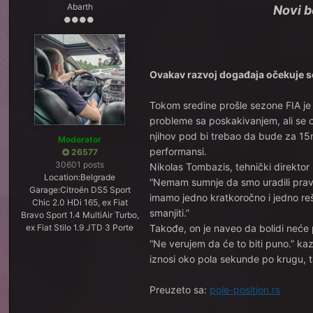
Abarth
Novi b
Ovakav razvoj događaja očekuje s
Tokom sredine prošle sezone FIA je 
probleme sa poskakivanjem, ali se 
njihov pod bi trebao da bude za 15m
Moderator
performansi.
26577
30601 posts
Nikolas Tombazis, tehnički direktor
Location:
Belgrade
“Nemam sumnje da smo uradili pravu
Garage:
Citroën DS5 Sport
imamo jedno kratkoročno i jedno reš
Chic 2.0 HDi 165, ex Fiat
smanjiti.”
Bravo Sport 1.4 MultiAir Turbo,
ex Fiat Stilo 1.9 JTD 3 Porte
Takođe, on je naveo da bolidi neće
“Ne verujem da će to biti puno.” ka
iznosi oko pola sekunde po krugu, t
Preuzeto sa:
pole-position.rs