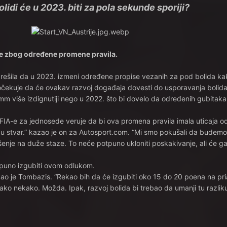
olidi će u 2023. biti za pola sekunde sporiji?
e zbog određene promene pravila.
rešila da u 2023. izmeni određene propise vezanih za pod bolida kak
očekuje da će ovakav razvoj događaja dovesti do usporavanja bolida
m više izdignutiji nego u 2022. što bi dovelo da određenih gubitaka
 FIA-e za jednosede veruje da bi ova promena pravila imala uticaja 
 stvar.” kazao je on za Autosport.com. “Mi smo pokušali da budemo 
enje na duže staze. To neće potpuno ukloniti poskakivanje, ali će ga 
 puno izgubiti ovom odlukom.
zao je Tombazis. “Rekao bih da će izgubiti oko 15 do 20 poena na pri
ako nekako. Možda. Ipak, razvoj bolida bi trebao da umanji tu razliku