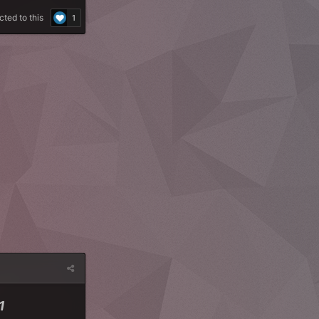
ted to this
1
1