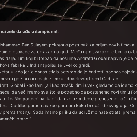
nci žele da uđu u šampionat.
e Mohammed Ben Sulayem pokrenuo postupak za prijem novih timova, 
zainteresovane za dolazak na grid. Među njim svakako je bio najozbilj
ak dalje. Tim koji bi trebao da nosi ime Andretti Global najavio je da b
ova fabrika u Indianapolisu se uveliko gradi.
 vetar u leđa jer je danas stigla potvrda da je Andretti podneo zajedni
rsom gde bi oni u najbrži cirkus doveli svoj brend Cadillac.
etti Global i kao familija i kao trkački tim i uvek gledamo da idemo 
sećaj da već imamo sve što je potrebno da postanemo novi tim u Formu
tu i našim partnerima, kao i da ovo uzbuđenje prenesemo našim fa
 i Cadillac pored nas kao partnere kako bi došli do svog cilja. Gen
ubav prema trkanju. Sada imamo priliku da udružimo naše stratsi prema
američki brend.”