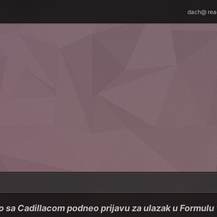
dach@
reac
o sa Cadillacom podneo prijavu za ulazak u Formulu 