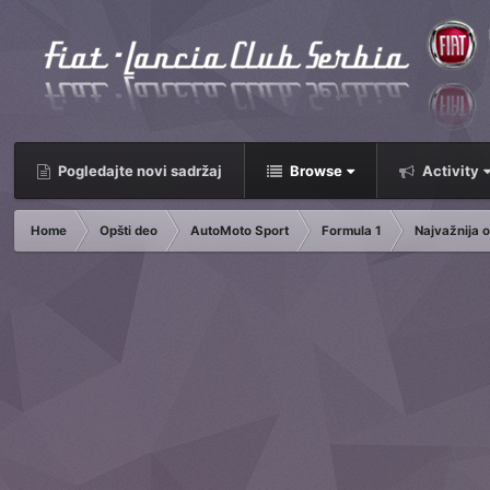
Pogledajte novi sadržaj
Browse
Activity
Home
Opšti deo
AutoMoto Sport
Formula 1
Najvažnija o