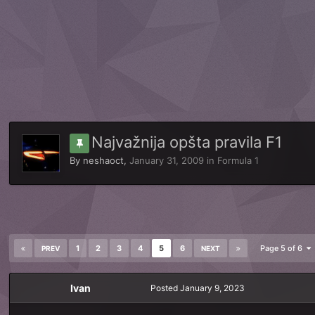
Najvažnija opšta pravila F1
By
neshaoct
,
January 31, 2009
in
Formula 1
1
2
3
4
5
6
Page 5 of 6
PREV
NEXT
Ivan
Posted
January 9, 2023