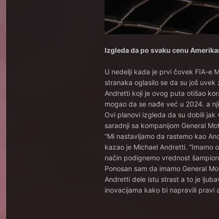
Izgleda da po svaku cenu Amerika
U nedelji kada je prvi čovek FIA-
stranaka oglasilo se da su još uvek 
Andretti koji je ovog puta otišao kor
mogao da se nađe već u 2024. a njih
Ovi planovi izgleda da su dobili jak
saradnji sa kompanijom General Moto
“Mi nastavljamo da rastemo kao Andr
kazao je Michael Andretti. “Imamo o
način podignemo vrednost šampiona
Ponosan sam da imamo General Motors
Andretti dele istu strast a to je lj
inovacijama kako bi napravili pravi 