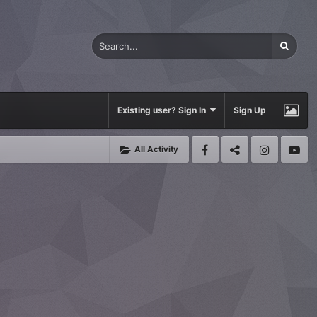
Existing user? Sign In
Sign Up
All Activity