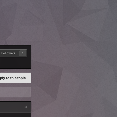
Followers
2
ply to this topic