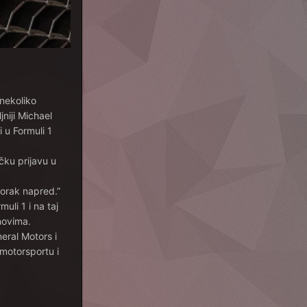
nekoliko
niji Michael
i u Formuli 1
čku prijavu u
korak napred.”
li 1 i na taj
novima.
eral Motors i
 motorsportu i