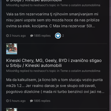
MiloshBg
replied to
neshaoct
's topic in
Teme o ostalim automobilima
Vala sa tim rezervoarima tj njihovim smanjivanjem mi
nisu jasni uopste sem sto mozda hoce da nas priblize
ovima sa elek. kocijama. C Max ima rezervoar 50l...
3 hours ago
1895 replies
2
Kineski Chery, MG, Geely, BYD i zvanično stigao
u Srbiju / Kineski automobili
MiloshBg
replied to
neshaoct
's topic in
Teme o ostalim automobilima
Ma da kalkulisem, ja licno bih u tom slucaju vozio punta
mk2b 1.2... Jer realno danas je sve skupo odrzavati,
pogotovo dizelcine ( mada ni turbo benzinci ovi jaci ne...
5 hours ago
1895 replies