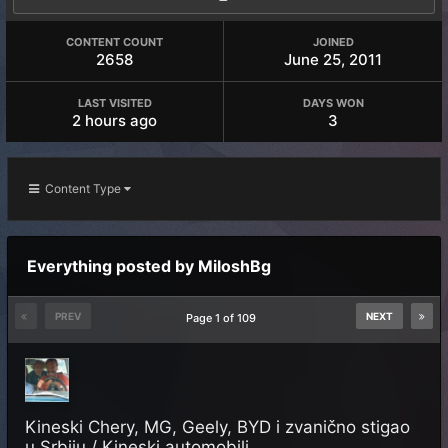
CONTENT COUNT
JOINED
2658
June 25, 2011
LAST VISITED
DAYS WON
2 hours ago
3
Content Type
Everything posted by MiloshBg
PREV
NEXT
Page 1 of 109
Kineski Chery, MG, Geely, BYD i zvanično stigao
u Srbiju / Kineski automobili