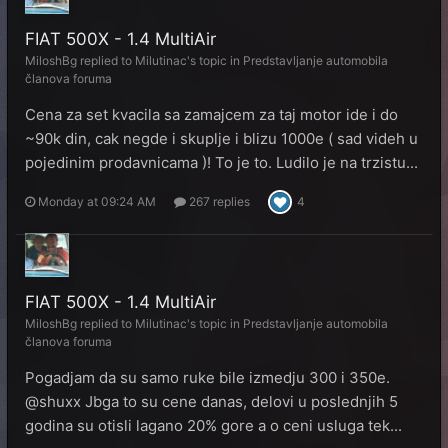
FIAT 500X - 1.4 MultiAir
MiloshBg
replied to
Milutinac
's topic in
Predstavljanje automobila
članova foruma
Cena za set kvacila sa zamajcem za taj motor ide i do
~90k din, cak negde i skuplje i blizu 1000e ( sad videh u
pojedinim prodavnicama )! To je to. Ludilo je na trzistu...
Monday at 09:24 AM
267 replies
4
FIAT 500X - 1.4 MultiAir
MiloshBg
replied to
Milutinac
's topic in
Predstavljanje automobila
članova foruma
Pogadjam da su samo ruke bile izmedju 300 i 350e.
@shuxx Jbga to su cene danas, delovi u poslednjih 5
godina su otisli lagano 20% gore a o ceni usluga tek...