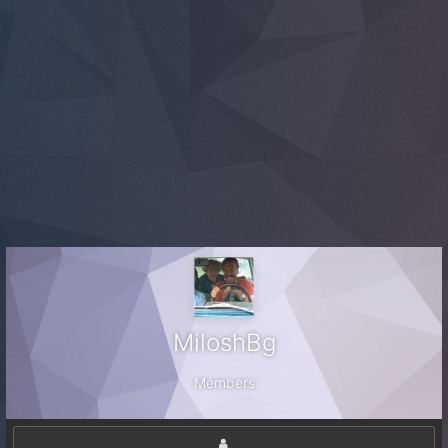
MiloshBg
Members