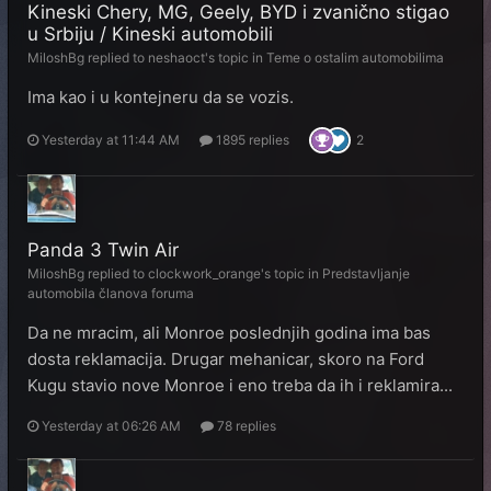
Kineski Chery, MG, Geely, BYD i zvanično stigao
u Srbiju / Kineski automobili
MiloshBg
replied to
neshaoct
's topic in
Teme o ostalim automobilima
Ima kao i u kontejneru da se vozis.
Yesterday at 11:44 AM
1895 replies
2
Panda 3 Twin Air
MiloshBg
replied to
clockwork_orange
's topic in
Predstavljanje
automobila članova foruma
Da ne mracim, ali Monroe poslednjih godina ima bas
dosta reklamacija. Drugar mehanicar, skoro na Ford
Kugu stavio nove Monroe i eno treba da ih i reklamira...
Yesterday at 06:26 AM
78 replies