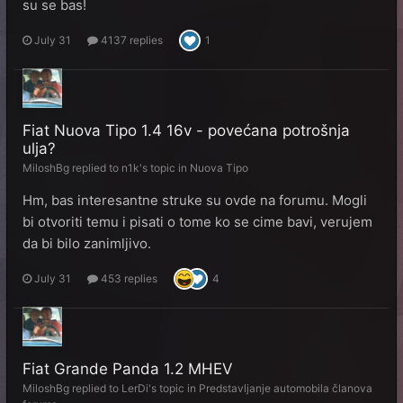
su se bas!
July 31
4137 replies
1
Fiat Nuova Tipo 1.4 16v - povećana potrošnja
ulja?
MiloshBg
replied to
n1k
's topic in
Nuova Tipo
Hm, bas interesantne struke su ovde na forumu. Mogli
bi otvoriti temu i pisati o tome ko se cime bavi, verujem
da bi bilo zanimljivo.
July 31
453 replies
4
Fiat Grande Panda 1.2 MHEV
MiloshBg
replied to
LerDi
's topic in
Predstavljanje automobila članova