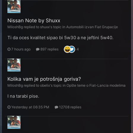
Nissan Note by Shuxx
MiloshBg
replied to
shuxx
's topic in
Automobili izvan Fiat Grupacije
Ti da oces kvalitet sipao bi 5w30 a ne jeftini 5w40.
7 hours ago
897 replies
4
Kolika vam je potrošnja goriva?
MiloshBg
replied to
obelix
's topic in
Opšte teme o Fiat-Lancia modelima
I na tarabi pise.
Yesterday at 06:35 PM
12708 replies