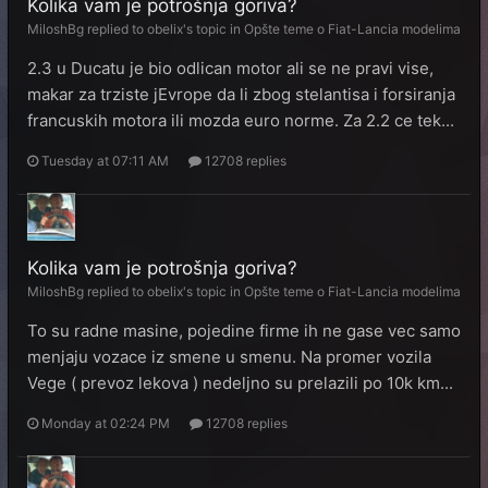
Kolika vam je potrošnja goriva?
MiloshBg
replied to
obelix
's topic in
Opšte teme o Fiat-Lancia modelima
2.3 u Ducatu je bio odlican motor ali se ne pravi vise,
makar za trziste jEvrope da li zbog stelantisa i forsiranja
francuskih motora ili mozda euro norme. Za 2.2 ce tek...
Tuesday at 07:11 AM
12708 replies
Kolika vam je potrošnja goriva?
MiloshBg
replied to
obelix
's topic in
Opšte teme o Fiat-Lancia modelima
To su radne masine, pojedine firme ih ne gase vec samo
menjaju vozace iz smene u smenu. Na promer vozila
Vege ( prevoz lekova ) nedeljno su prelazili po 10k km...
Monday at 02:24 PM
12708 replies