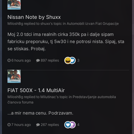
Nissan Note by Shuxx
MiloshBg
replied to
shuxx
's topic in
Automobili izvan Fiat Grupacije
Moj 2.0 tdci ima realnih cirka 350k pa i dalje sipam
fabricku preporuku, tj 5w30 i ne potrosi nista. Sipaj, sta
se stiskas. Probaj.
6 hours ago
897 replies
3
FIAT 500X - 1.4 MultiAir
MiloshBg
replied to
Milutinac
's topic in
Predstavljanje automobila
članova foruma
...a mir nema cenu. Podrzavam.
7 hours ago
267 replies
4