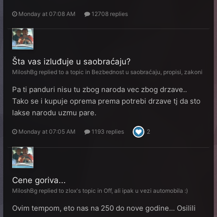
Monday at 07:08 AM
12708 replies
Šta vas izluđuje u saobraćaju?
MiloshBg
replied to a topic in
Bezbednost u saobraćaju, propisi, zakoni
Pa ti panduri nisu tu zbog naroda vec zbog drzave..
Tako se i kupuje oprema prema potrebi drzave tj da sto
lakse narodu uzmu pare.
Monday at 07:05 AM
1193 replies
2
Cene goriva...
MiloshBg
replied to
zlox
's topic in
Off, ali ipak u vezi automobila :)
Ovim tempom, eto nas na 250 do nove godine... Osilili