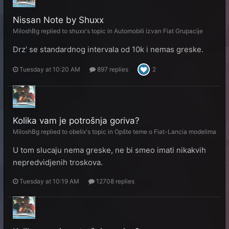
Nissan Note by Shuxx
MiloshBg
replied to
shuxx
's topic in
Automobili izvan Fiat Grupacije
Drz' se standardnog intervala od 10k i nemas greske.
Tuesday at 10:20 AM
897 replies
2
Kolika vam je potrošnja goriva?
MiloshBg
replied to
obelix
's topic in
Opšte teme o Fiat-Lancia modelima
U tom slucaju nema greske, ne bi smeo imati nikakvih
nepredvidjenih troskova.
Tuesday at 10:19 AM
12708 replies