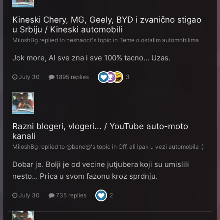
Kineski Chery, MG, Geely, BYD i zvanično stigao
u Srbiju / Kineski automobili
MiloshBg
replied to
neshaoct
's topic in
Teme o ostalim automobilima
Jok more, AI sve zna i sve 100% tacno... Uzas.
July 30
1895 replies
3
Razni blogeri, vlogeri... / YouTube auto-moto
kanali
MiloshBg
replied to
@bane@
's topic in
Off, ali ipak u vezi automobila :)
Dobar je. Bolji je od vecine jutjubera koji su umislili
nesto... Prica u svom fazonu kroz sprdnju.
July 30
735 replies
2