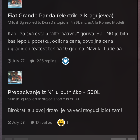
Fiat Grande Panda (elektrik iz Kragujevca)
MiloshBg
replied to
Đurađ
's topic in
Fiat/Lancia/Alfa Romeo Modeli
Kao i za sva ostala "alternativna" goriva. Sa TNG je bilo
bas lepo u pocetku, odlicna cena, povoljna cena i
ugradnje i reatest tek na 10 godina. Navukli ljude pa...
July 27
1235 replies
1
Prebacivanje iz N1 u putničko - 500L
MiloshBg
replied to
srdjos
's topic in
500 L
Birokratija u ovoj drzavi je najveci moguci idiotizam!
July 23
17 replies
1