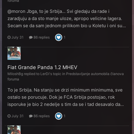
foruma
@moron Jbga, to je Srbija... Svi gledaju da rade i
zaradjuju a da sto manje uloze, apropo velicine lagera.
Secam se da sam jednom prilikom bio u Koletu i oni su...
July 31
86 replies
1
Fiat Grande Panda 1.2 MHEV
MiloshBg
replied to
LerDi
's topic in
Predstavljanje automobila članova
foruma
To je Srbija. Na stanju se drzi minimum minimuma, sve
ostalo se porucuje. Dok je FCA Srbija postojao, rok
isporuke je bio 2 nedelje s tim da se i tad desavalo da...
July 31
86 replies
1