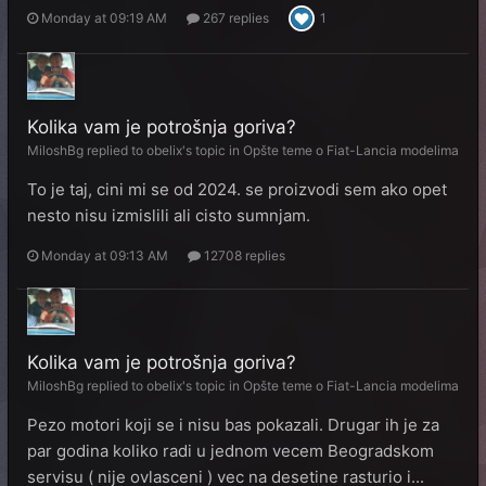
Monday at 09:19 AM
267 replies
1
Kolika vam je potrošnja goriva?
MiloshBg
replied to
obelix
's topic in
Opšte teme o Fiat-Lancia modelima
To je taj, cini mi se od 2024. se proizvodi sem ako opet
nesto nisu izmislili ali cisto sumnjam.
Monday at 09:13 AM
12708 replies
Kolika vam je potrošnja goriva?
MiloshBg
replied to
obelix
's topic in
Opšte teme o Fiat-Lancia modelima
Pezo motori koji se i nisu bas pokazali. Drugar ih je za
par godina koliko radi u jednom vecem Beogradskom
servisu ( nije ovlasceni ) vec na desetine rasturio i...