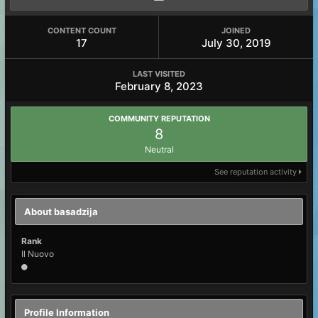
CONTENT COUNT
JOINED
17
July 30, 2019
LAST VISITED
February 8, 2023
COMMUNITY REPUTATION
8
Neutral
See reputation activity
About basadzija
Rank
Il Nuovo
Profile Information