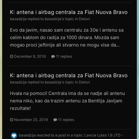
K: antena i airbag centrala za Fiat Nuova Bravo
basadzija
replied to
basadzija
's topic in
Delovi
Evo da javim, nasao sam centralu za 30e i antenu sa
celim kablom do radija za 1000 dinara. Mozda sam
mogao proci jeftinije ali stvarno ne mogu vise da...
December 9, 2019
11 replies
K: antena i airbag centrala za Fiat Nuova Bravo
basadzija
replied to
basadzija
's topic in
Delovi
Hvala na pomoci! Centrala ima da se nadje ali antenu
nema niko, kao da trazim antenu za Bentlija Javljam
rezultate!
November 25, 2019
11 replies
basadzija
reacted to a post in a topic:
Lancia Lybra 1.9 JTD -