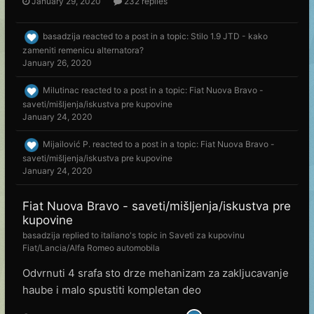
January 29, 2020
232 replies
basadzija
reacted to a post in a topic:
Stilo 1.9 JTD - kako
zameniti remenicu alternatora?
January 26, 2020
Milutinac
reacted to a post in a topic:
Fiat Nuova Bravo -
saveti/mišljenja/iskustva pre kupovine
January 24, 2020
Mijailović P.
reacted to a post in a topic:
Fiat Nuova Bravo -
saveti/mišljenja/iskustva pre kupovine
January 24, 2020
Fiat Nuova Bravo - saveti/mišljenja/iskustva pre
kupovine
basadzija
replied to
italiano
's topic in
Saveti za kupovinu
Fiat/Lancia/Alfa Romeo automobila
Odvrnuti 4 srafa sto drze mehanizam za zakljucavanje
haube i malo spustiti kompletan deo