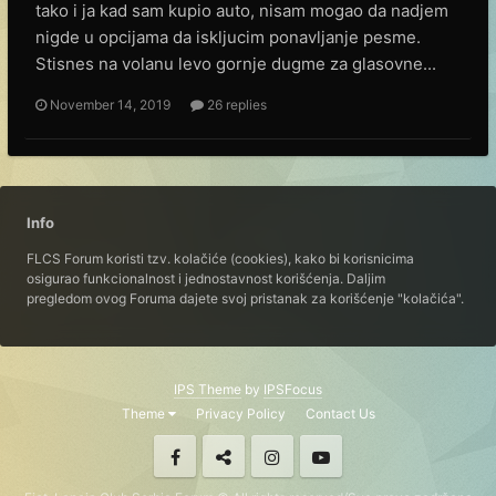
tako i ja kad sam kupio auto, nisam mogao da nadjem
nigde u opcijama da iskljucim ponavljanje pesme.
Stisnes na volanu levo gornje dugme za glasovne...
November 14, 2019
26 replies
Info
FLCS Forum koristi tzv. kolačiće (cookies), kako bi korisnicima
osigurao funkcionalnost i jednostavnost korišćenja. Daljim
pregledom ovog Foruma dajete svoj pristanak za korišćenje "kolačića".
IPS Theme
by
IPSFocus
Theme
Privacy Policy
Contact Us