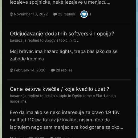
lezajeve spojnicke, neke lezajeve u menjacu...
November 13, 2022
23 replies
1
Otključavanje dodatnih softverskih opcija?
basadzija
replied to
Boggy
's topic in
ICE
Moj bravac ima hazard lights, treba bas jako da se
zabode kocnica
February 14, 2020
28 replies
Cene setova kvačila / koje kvačilo uzeti?
basadzija
replied to
bokija
's topic in
Opšte teme o Fiat-Lancia
modelima
Evo da ima ako se neko interesuje za bravo 1.9 16v
multijet 110kw. Kakav je kvalitet nisam hteo da
ispitujem nego sam menjao sve kod gorana za oko...