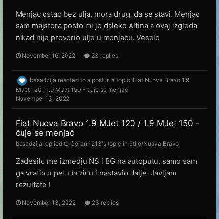
Menjac ostao bez ulja, mora drugi da se stavi. Menjao
sam majstora posto mi je daleko Altina a ovaj izgleda
nikad nije proverio ulje u menjacu. Veselo
November 16, 2022
23 replies
basadzija
reacted to a post in a topic:
Fiat Nuova Bravo 1.9
MJet 120 / 1.9 MJet 150 - čuje se menjač
November 13, 2022
Fiat Nuova Bravo 1.9 MJet 120 / 1.9 MJet 150 -
čuje se menjač
basadzija
replied to
Goran 1213
's topic in
Stilo/Nuova Bravo
Zadesilo me izmedju NS i BG na autoputu, samo sam
ga vratio u petu brzinu i nastavio dalje. Javljam
rezultate !
November 13, 2022
23 replies