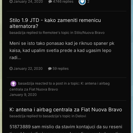
January 24, 2020
4746 replies
2
Stilo 1.9 JTD - kako zameniti remenicu
alternatora?
basadzija
replied to
Remotee
's topic in
Stilo/Nuova Bravo
Meni se isto tako ponasao kad je riknuo spaner pk
kaisa, kad upalim svetla prede a kad ugasim lepo
radi...
January 22, 2020
59 replies
basadzija
reacted to a post in a topic:
K: antena i airbag
centrala za Fiat Nuova Bravo
January 9, 2020
K: antena i airbag centrala za Fiat Nuova Bravo
basadzija
replied to
basadzija
's topic in
Delovi
51873889 sam mislio da stavim kontajuci da su reseni