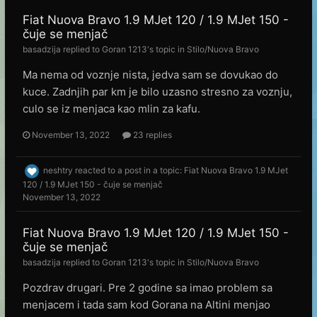
Fiat Nuova Bravo 1.9 MJet 120 / 1.9 MJet 150 -
čuje se menjač
basadzija
replied to
Goran 1213
's topic in
Stilo/Nuova Bravo
Ma nema od voznje nista, jedva sam se dovukao do
kuce. Zadnjih par km je bilo uzasno stresno za voznju,
culo se iz menjaca kao mlin za kafu.
November 13, 2022
23 replies
neshtry
reacted to a post in a topic:
Fiat Nuova Bravo 1.9 MJet
120 / 1.9 MJet 150 - čuje se menjač
November 13, 2022
Fiat Nuova Bravo 1.9 MJet 120 / 1.9 MJet 150 -
čuje se menjač
basadzija
replied to
Goran 1213
's topic in
Stilo/Nuova Bravo
Pozdrav drugari. Pre 2 godine sa imao problem sa
menjacem i tada sam kod Gorana na Altini menjao