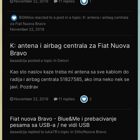
November 22, 2019
11 replies
1
BGMilos
reacted to a post in a topic:
K: antena i airbag centrala
za Fiat Nuova Bravo
November 22, 2019
K: antena i airbag centrala za Fiat Nuova
Bravo
basadzija
posted a topic in
Delovi
Kao sto naslov kaze treba mi antena sa sve kablom do
radija i airbag centrala 51827585, ako ima neko nek se
javi. Pozdrav
November 22, 2019
11 replies
2
Fiat nuova Bravo - Blue&Me i prebacivanje
pesama sa USB-a / ne vidi USB
basadzija
replied to
luka78
's topic in
Stilo/Nuova Bravo