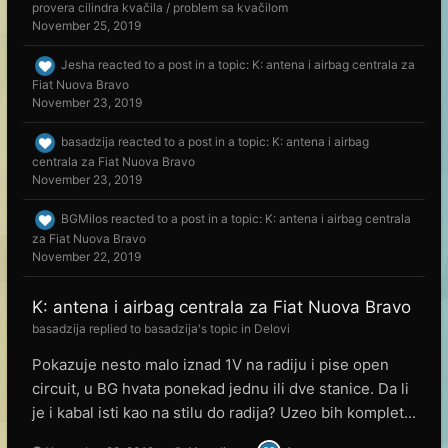
provera cilindra kvačila / problem sa kvačilom
November 25, 2019
Jesha
reacted to a post in a topic:
K: antena i airbag centrala za
Fiat Nuova Bravo
November 23, 2019
basadzija
reacted to a post in a topic:
K: antena i airbag
centrala za Fiat Nuova Bravo
November 23, 2019
BGMilos
reacted to a post in a topic:
K: antena i airbag centrala
za Fiat Nuova Bravo
November 22, 2019
K: antena i airbag centrala za Fiat Nuova Bravo
basadzija
replied to
basadzija
's topic in
Delovi
Pokazuje nesto malo iznad 1V na radiju i pise open
circuit, u BG hvata ponekad jednu ili dve stanice. Da li
je i kabal isti kao na stilu do radija? Uzeo bih komplet...