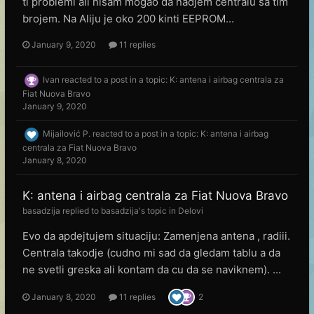
ti problemi ali nisam mogao da nadjem centralu sa tim
brojem. Na Aliju je oko 200 kinti EEPROM...
January 9, 2020
11 replies
Ivan
reacted to a post in a topic:
K: antena i airbag centrala za
Fiat Nuova Bravo
January 9, 2020
Mijailović P.
reacted to a post in a topic:
K: antena i airbag
centrala za Fiat Nuova Bravo
January 8, 2020
K: antena i airbag centrala za Fiat Nuova Bravo
basadzija
replied to
basadzija
's topic in
Delovi
Evo da apdejtujem situaciju: Zamenjena antena , radiii.
Centrala takodje (cudno mi sad da gledam tablu a da
ne svetli greska ali kontam da cu da se naviknem). ...
January 8, 2020
11 replies
2