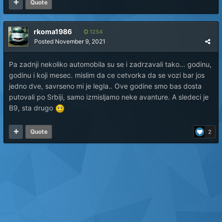
Quote
rkoma1986
1254
Posted
November 9, 2021
Pa zadnji nekoliko automobila su se i zadrzavali tako... godinu,
godinu i koji mesec. mislim da ce cetvorka da se vozi bar jos
jedno dve, savrseno mi je legla.. Ove godine smo bas dosta
putovali po Srbiji, samo izmisljamo neke avanture. A sledeci je
B9, sta drugo
Quote
2