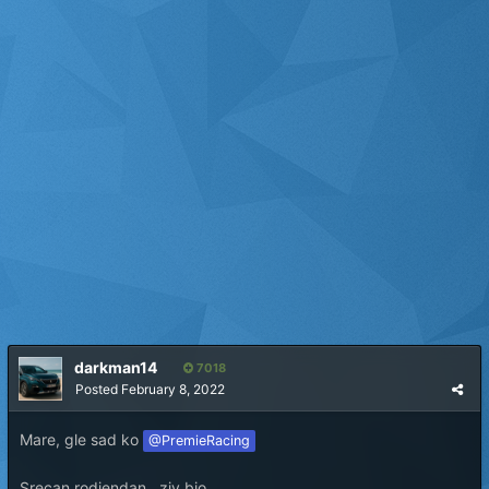
darkman14
7018
Posted
February 8, 2022
Mare, gle sad ko
@PremieRacing
Srecan rodjendan , ziv bio...