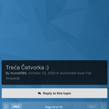
Treća Četvorka :)
By
rkoma1986
,
October 23, 2020
in
Automobili izvan Fiat
Grupacije
Reply to this topic
PREV
NEXT
Page 10 of 10