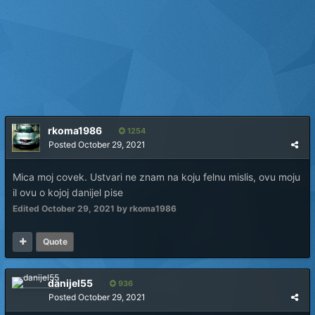
rkoma1986
1254
Posted
October 29, 2021
Mica moj covek. Ustvari ne znam na koju felnu mislis, ovu moju
il ovu o kojoj danijel pise
Edited
October 29, 2021
by rkoma1986
Quote
danijel55
936
Posted
October 29, 2021