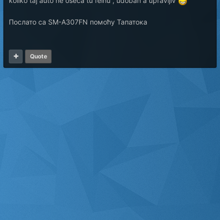
koliko taj auto ne oseca tu felnu , udoban a upravljiv
Послато са SM-A307FN помоћу Тапатока
Quote