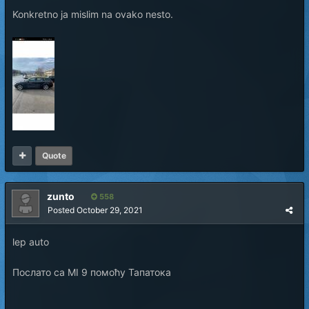
Konkretno ja mislim na ovako nesto.
Quote
zunto
558
Posted
October 29, 2021
lep auto
Послато са MI 9 помоћу Тапатока