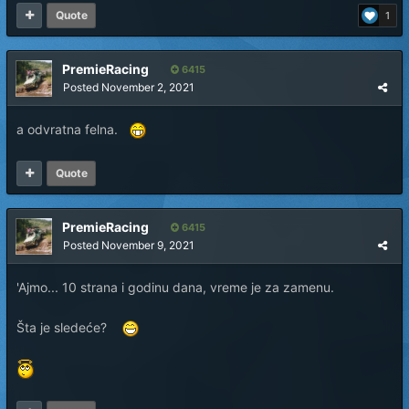
Quote
1
PremieRacing
6415
Posted
November 2, 2021
a odvratna felna.
Quote
PremieRacing
6415
Posted
November 9, 2021
'Ajmo... 10 strana i godinu dana, vreme je za zamenu.
Šta je sledeće?