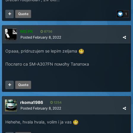
Quote
1
MS PK
8756
Posted
February 8, 2022
Opaaa, pridruzujem se lepim zeljama
Послато са SM-A307FN помоћу Тапатока
Quote
rkoma1986
1254
Posted
February 8, 2022
Hehehe, hvala hvala, volim i ja vas