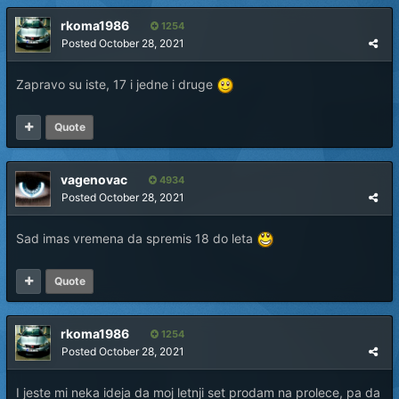
rkoma1986
1254
Posted
October 28, 2021
Zapravo su iste, 17 i jedne i druge
Quote
vagenovac
4934
Posted
October 28, 2021
Sad imas vremena da spremis 18 do leta
Quote
rkoma1986
1254
Posted
October 28, 2021
I jeste mi neka ideja da moj letnji set prodam na prolece, pa da