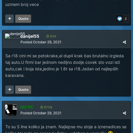
uzmem broj vece
Quote
2
danijel55
936
Posted
October 29, 2021
Sa r18 cini mi se petokrake,al dupli krak bas brutalno izgleda
taj auto.U firmi bar jednom nedljno dodje covek sto vozi isti
auto,cak i boja ista,jedino je 1.8t sa r18.Jedan od najlepših
karavana.
Quote
MS PK
8756
Posted
October 29, 2021
To su S line koliko ja znam. Najlepse mu stoje a iznenadices se