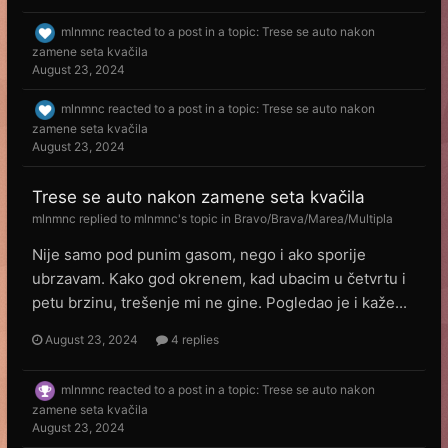
mlnmnc
reacted to a post in a topic:
Trese se auto nakon
zamene seta kvačila
August 23, 2024
mlnmnc
reacted to a post in a topic:
Trese se auto nakon
zamene seta kvačila
August 23, 2024
Trese se auto nakon zamene seta kvačila
mlnmnc
replied to
mlnmnc
's topic in
Bravo/Brava/Marea/Multipla
Nije samo pod punim gasom, nego i ako sporije
ubrzavam. Kako god okrenem, kad ubacim u četvrtu i
petu brzinu, trešenje mi ne gine. Pogledao je i kaže...
August 23, 2024
4 replies
mlnmnc
reacted to a post in a topic:
Trese se auto nakon
zamene seta kvačila
August 23, 2024