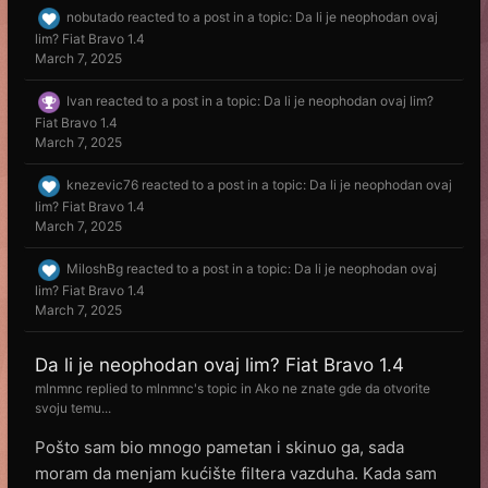
nobutado
reacted to a post in a topic:
Da li je neophodan ovaj
lim? Fiat Bravo 1.4
March 7, 2025
Ivan
reacted to a post in a topic:
Da li je neophodan ovaj lim?
Fiat Bravo 1.4
March 7, 2025
knezevic76
reacted to a post in a topic:
Da li je neophodan ovaj
lim? Fiat Bravo 1.4
March 7, 2025
MiloshBg
reacted to a post in a topic:
Da li je neophodan ovaj
lim? Fiat Bravo 1.4
March 7, 2025
Da li je neophodan ovaj lim? Fiat Bravo 1.4
mlnmnc
replied to
mlnmnc
's topic in
Ako ne znate gde da otvorite
svoju temu...
Pošto sam bio mnogo pametan i skinuo ga, sada
moram da menjam kućište filtera vazduha. Kada sam