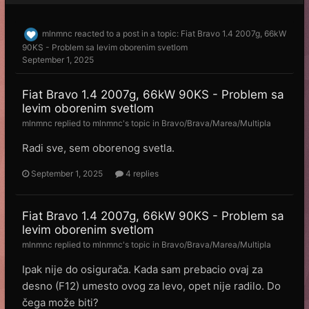
mlnmnc
reacted to a post in a topic:
Fiat Bravo 1.4 2007g, 66kW
90KS - Problem sa levim oborenim svetlom
September 1, 2025
Fiat Bravo 1.4 2007g, 66kW 90KS - Problem sa
levim oborenim svetlom
mlnmnc
replied to
mlnmnc
's topic in
Bravo/Brava/Marea/Multipla
Radi sve, sem oborenog svetla.
September 1, 2025
4 replies
Fiat Bravo 1.4 2007g, 66kW 90KS - Problem sa
levim oborenim svetlom
mlnmnc
replied to
mlnmnc
's topic in
Bravo/Brava/Marea/Multipla
Ipak nije do osigurača. Kada sam prebacio ovaj za
desno (F12) umesto ovog za levo, opet nije radilo. Do
čega može biti?