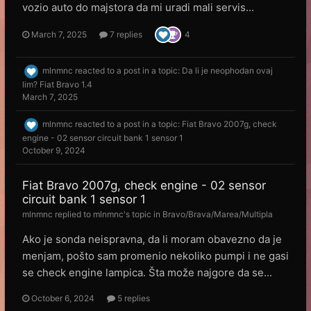
vozio auto do majstora da mi uradi mali servis...
March 7, 2025
7 replies
4
mlnmnc
reacted to a post in a topic:
Da li je neophodan ovaj
lim? Fiat Bravo 1.4
March 7, 2025
mlnmnc
reacted to a post in a topic:
Fiat Bravo 2007g, check
engine - 02 sensor circuit bank 1 sensor 1
October 9, 2024
Fiat Bravo 2007g, check engine - 02 sensor
circuit bank 1 sensor 1
mlnmnc
replied to
mlnmnc
's topic in
Bravo/Brava/Marea/Multipla
Ako je sonda neispravna, da li moram obavezno da je
menjam, pošto sam promenio nekoliko pumpi i ne gasi
se check engine lampica. Šta može najgore da se...
October 6, 2024
5 replies