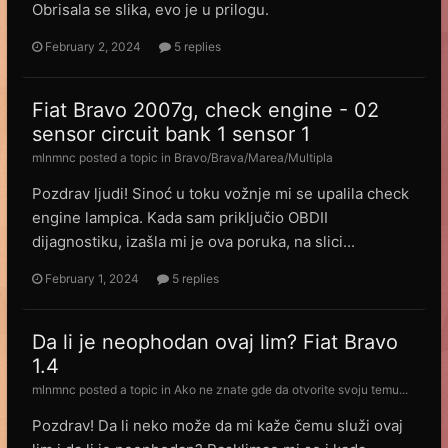
Obrisala se slika, evo je u prilogu.
February 2, 2024
5 replies
Fiat Bravo 2007g, check engine - 02
sensor circuit bank 1 sensor 1
mlnmnc
posted a topic in
Bravo/Brava/Marea/Multipla
Pozdrav ljudi! Sinoć u toku vožnje mi se upalila check
engine lampica. Kada sam priključio OBDII
dijagnostiku, izašla mi je ova poruka, na slici...
February 1, 2024
5 replies
Da li je neophodan ovaj lim? Fiat Bravo
1.4
mlnmnc
posted a topic in
Ako ne znate gde da otvorite svoju temu...
Pozdrav! Da li neko može da mi kaže čemu služi ovaj