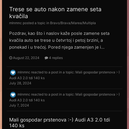
Trese se auto nakon zamene seta
kvačila
mlnmnc
posted a topic in
Bravo/Brava/Marea/Multipla
Pozdrav, kao što i naslov kaže posle zamene seta
kvačila auto se trese u četvrtoj i petoj brzini, a
ponekad i u trećoj. Pored njega zamenjen je i...
August 22, 2024
4 replies
mlnmnc
reacted to a post in a topic:
Mali gospodar prstenova :-)
Audi A3 2.0 tdi 140 ks
July 28, 2024
mlnmnc
reacted to a post in a topic:
Mali gospodar prstenova :-)
Audi A3 2.0 tdi 140 ks
July 7, 2024
Mali gospodar prstenova :-) Audi A3 2.0 tdi
140 ks