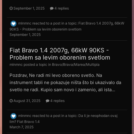
September 1, 2025
4 replies
mlnmnc
reacted to a post in a topic:
Fiat Bravo 1.4 2007g, 66kW
90KS - Problem sa levim oborenim svetlom
September 1, 2025
Fiat Bravo 1.4 2007g, 66kW 90KS -
Problem sa levim oborenim svetlom
mlnmnc
posted a topic in
Bravo/Brava/Marea/Multipla
Pozdrav, Ne radi mi levo oboreno svetlo. Na
instrument tabli ne pokazuje ništa što bi ukazivalo da
svetlo ne radi. Kupio sam novo i zamenio, ali ista...
August 31, 2025
4 replies
mlnmnc
reacted to a post in a topic:
Da li je neophodan ovaj
lim? Fiat Bravo 1.4
March 7, 2025