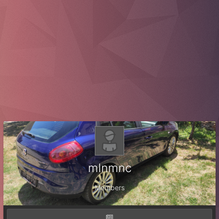
mlnmnc
Members