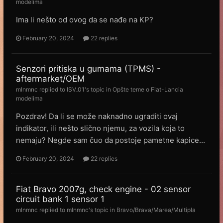
modelima
Ima li nešto od ovog da se nađe na KP?
February 20, 2024
22 replies
Senzori pritiska u gumama (TPMS) -
aftermarket/OEM
mlnmnc
replied to
ISV_01
's topic in
Opšte teme o Fiat-Lancia
modelima
Pozdrav! Da li se može naknadno ugraditi ovaj
indikator, ili nešto slično njemu, za vozila koja to
nemaju? Negde sam čuo da postoje pametne kapice...
February 20, 2024
22 replies
Fiat Bravo 2007g, check engine - 02 sensor
circuit bank 1 sensor 1
mlnmnc
replied to
mlnmnc
's topic in
Bravo/Brava/Marea/Multipla