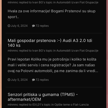
mlnmnc
replied to
Ivan BG
's topic in
Automobili izvan Fiat Grupacije
Hvala za ove informacije! Bogami Prstenovi su skup
sport..
July 6, 2024
72 replies
Mali gospodar prstenova :-) Audi A3 2.0 tdi
140 ks
mlnmnc
replied to
Ivan BG
's topic in
Automobili izvan Fiat Grupacije
Pravi lepotan Kolika mu je potrošnja i koliko te košta
mali i veliki servis i cena registracije? Ja sam našao
ovaj na Polovni automobili, pa me zanima da li vredi...
July 5, 2024
72 replies
Senzori pritiska u gumama (TPMS) -
aftermarket/OEM
mlnmnc
replied to
ISV_01
's topic in
Opšte teme o Fiat-Lancia