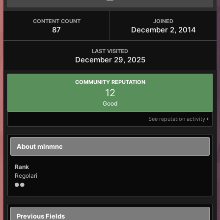
CONTENT COUNT
JOINED
87
December 2, 2014
LAST VISITED
December 29, 2025
COMMUNITY REPUTATION
12
Good
See reputation activity
About mlnmnc
Rank
Regolari
Previous Fields