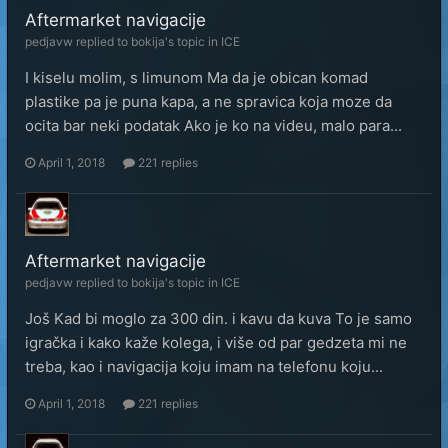
Aftermarket navigacije
pedjavw
replied to
bokija
's topic in
ICE
I kiselu molim, s limunom Ma da je obican komad
plastike pa je puna kapa, a ne spravica koja moze da
ocita bar neki podatak Ako je ko na videu, malo para...
April 1, 2018
221 replies
Aftermarket navigacije
pedjavw
replied to
bokija
's topic in
ICE
Još Kad bi moglo za 300 din. i kavu da kuva To je samo
igračka i kako kaže kolega, i više od par gedzeta mi ne
treba, kao i navigacija koju imam na telefonu koju...
April 1, 2018
221 replies