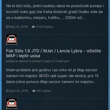
Ne bi bilo loše, jedni nedelju dana ne posećivati pumpe i
koristili malo gsp (ne treba blokirati grad) Ovako vide da
se u kadionicu, mesaru, trafiku, ... (200m od...
May 21, 2018
4143 replies
Fiat Stilo 1.9 JTD / MJet / Lancia Lybra - očistite
MAP i leptir usisa
pedjavw
replied to
jboban
's topic in
Uradi sam
Imam problem pre godinu i po crko mi je Map senzor
zameni mi majstor (BOŠ) radi super ide ekstra, pre 15
dana crkne ponovo Map senzor zameni mi majstor...
April 25, 2018
297 replies