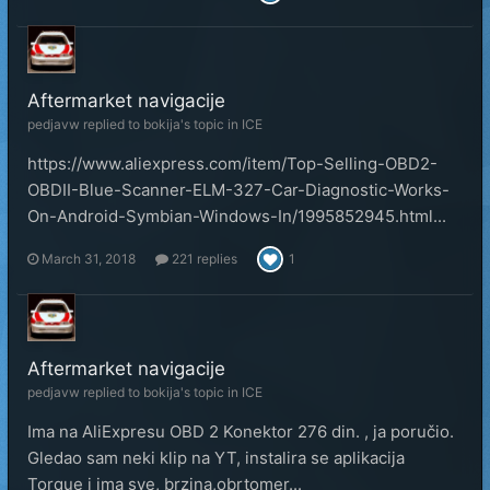
Aftermarket navigacije
pedjavw
replied to
bokija
's topic in
ICE
https://www.aliexpress.com/item/Top-Selling-OBD2-
OBDII-Blue-Scanner-ELM-327-Car-Diagnostic-Works-
On-Android-Symbian-Windows-In/1995852945.html...
March 31, 2018
221 replies
1
Aftermarket navigacije
pedjavw
replied to
bokija
's topic in
ICE
Ima na AliExpresu OBD 2 Konektor 276 din. , ja poručio.
Gledao sam neki klip na YT, instalira se aplikacija
Torque i ima sve, brzina,obrtomer...