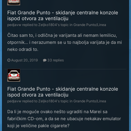
Fiat Grande Punto - skidanje centralne konzole
ispod otvora za ventilaciju
pedjavw
replied to
Zeljko1804
's topic in
Grande Punto/Linea
Čitao sam to, i odlična je varijanta ali nemam lemilicu,
otpornik... i nerazumem se u to najbolja varijata je da mi
neko odradi to.
August 20, 2019
33 replies
Fiat Grande Punto - skidanje centralne konzole
ispod otvora za ventilaciju
pedjavw
replied to
Zeljko1804
's topic in
Grande Punto/Linea
Da li je moguće ovako nešto ugraditi na Marei sa
fabričkim CD-om, a da se ne ubacuje nekakav emulator
koji je veličine pakle cigarete?