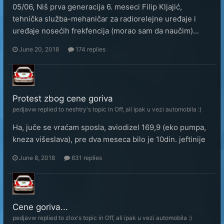
05/06, Niš prva generacija 6. meseci Filip Kljajić,
tehnička služba-mehaničar za radiorelejne uređaje i
uređaje nosećih frekfencija (morao sam da naučim)...
June 20, 2018
174 replies
Protest zbog cene goriva
pedjavw
replied to
neshtry
's topic in
Off, ali ipak u vezi automobila :)
Ha, juče se vraćam sposla, aviodizel 169,9 (eko pumpa,
kneza višeslava), pre dva meseca bilo je 10din. jeftinije
June 8, 2018
631 replies
Cene goriva...
pedjavw
replied to
zlox
's topic in
Off, ali ipak u vezi automobila :)