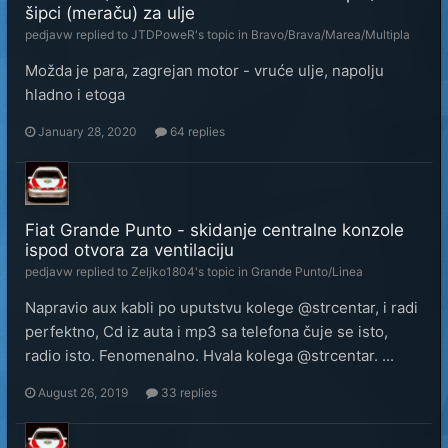
šipci (meraču) za ulje
pedjavw
replied to
JTDPoweR
's topic in
Bravo/Brava/Marea/Multipla
Možda je para, zagrejan motor - vruće ulje, napolju
hladno i etoga
January 28, 2020
64 replies
Fiat Grande Punto - skidanje centralne konzole
ispod otvora za ventilaciju
pedjavw
replied to
Zeljko1804
's topic in
Grande Punto/Linea
Napravio aux kabli po uputstvu kolege @strcentar, i radi
perfektno, Cd iz auta i mp3 sa telefona čuje se isto,
radio isto. Fenomenalno. Hvala kolega @strcentar. ...
August 26, 2019
33 replies