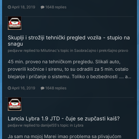
April 18, 2019
1648 replies
Skuplji i strožiji tehnički pregled vozila - stupio na
snagu
pedjavw
replied to
Milutinac
's topic in
Saobraćajno i prekršajno pravo
45 min. proveo na tehničkom pregledu. Slikali auto,
proverili kočnice i sirenu, to su odradili za 5 min. ostalo
blejanje i pričanje o sistemu. Toliko o bezbednosti .... a...
April 16, 2019
1648 replies
Lancia Lybra 1.9 JTD - čuje se zupčasti kaiš?
pedjavw
replied to
danijel55
's topic in
Lybra
Ja sam na mojoj Marei imao problema sa plivajućom