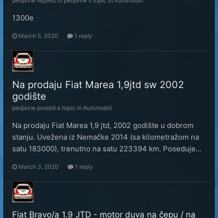
pedjavw
replied to
pedjavw
's topic in
Automobili
1300e
March 5, 2020
1 reply
Na prodaju Fiat Marea 1,9jtd sw 2002
godište
pedjavw
posted a topic in
Automobili
Na prodaju Fiat Marea 1,9 jtd, 2002 godište u dobrom
stanju. Uvežena iz Nemačke 2014 (sa kilometražom na
satu 183000), trenutno na satu 223394 km. Poseduje...
March 3, 2020
1 reply
Fiat Bravo/a 1.9 JTD - motor duva na čepu / na