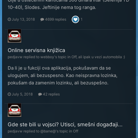
10-40), Slodes. Jeftinije nema tog ranga.
July 13, 2018
4699 replies
1
Online servisna knjižica
pedjavw
replied to
webboy
's topic in
Off, ali ipak u vezi automobila :)
Da li je u fukciji ova aplikacija, pokušavam da se
ulogujem, ali bezuspesno. Kao neispravna lozinka,
pokušam da zamenim lozinku, ali bezuspešno.
July 5, 2018
42 replies
Gde ste bili u vojsci? Utisci, smešni događaji...
pedjavw
replied to
@bane@
's topic in
Off