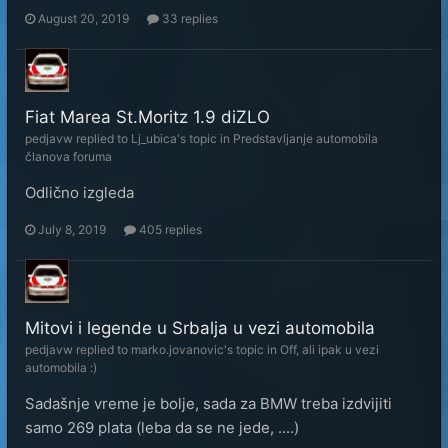
August 20, 2019
33 replies
Fiat Marea St.Moritz 1.9 diZLO
pedjavw
replied to
Lj_ubica
's topic in
Predstavljanje automobila
članova foruma
Odlično izgleda
July 8, 2019
405 replies
Mitovi i legende u Srbalja u vezi automobila
pedjavw
replied to
marko.jovanovic
's topic in
Off, ali ipak u vezi
automobila :)
Sadašnje vreme je bolje, sada za BMW treba izdvijiti
samo 269 plata (leba da se ne jede, ....)