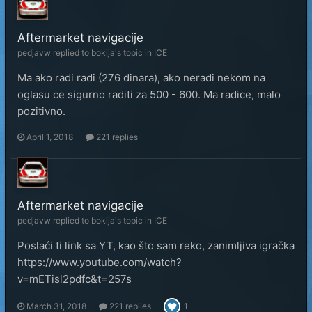
Aftermarket navigacije
pedjavw
replied to
bokija
's topic in
ICE
Ma ako radi radi (276 dinara), ako neradi nekom na
oglasu ce sigurno raditi za 500 - 600. Ma radice, malo
pozitivno.
April 1, 2018
221 replies
Aftermarket navigacije
pedjavw
replied to
bokija
's topic in
ICE
Poslaći ti link sa YT, kao što sam reko, zanimljiva igračka
https://www.youtube.com/watch?
v=mETisl2pdfc&t=257s
March 31, 2018
221 replies
1