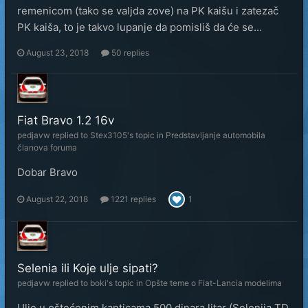
remenicom (tako se valjda zove) na PK kaišu i zatezač
PK kaiša, to je takvo lupanje da pomisliš da će se...
August 23, 2018
50 replies
Fiat Bravo 1.2 16v
pedjavw
replied to
Stex3105
's topic in
Predstavljanje automobila
članova foruma
Dobar Bravo
August 22, 2018
1221 replies
1
Selenia ili Koje ulje sipati?
pedjavw
replied to
boki
's topic in
Opšte teme o Fiat-Lancia modelima
Ulje u oštećenim kanticama 500 dinara litar (Selenija TD