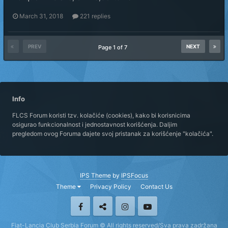
March 31, 2018
221 replies
PREV
NEXT
Page 1 of 7
Info
FLCS Forum koristi tzv. kolačiće (cookies), kako bi korisnicima
osigurao funkcionalnost i jednostavnost korišćenja. Daljim
pregledom ovog Foruma dajete svoj pristanak za korišćenje "kolačića".
IPS Theme
by
IPSFocus
Theme
Privacy Policy
Contact Us
Fiat-Lancia Club Serbia Forum © All rights reserved/Sva prava zadržana