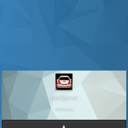
pedjavw
Members