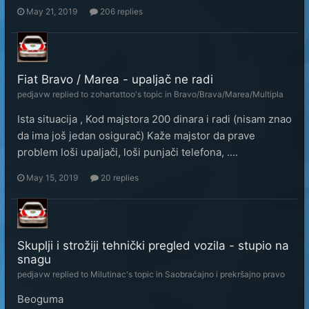
May 21, 2019
206 replies
Fiat Bravo / Marea - upaljač ne radi
pedjavw
replied to
zohartattoo
's topic in
Bravo/Brava/Marea/Multipla
Ista situacija , Kod majstora 200 dinara i radi (nisam znao
da ima još jedan osigurač) Kaže majstor da prave
problem loši upaljači, loši punjači telefona, ....
May 15, 2019
20 replies
Skuplji i strožiji tehnički pregled vozila - stupio na
snagu
pedjavw
replied to
Milutinac
's topic in
Saobraćajno i prekršajno pravo
Beoguma