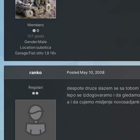
Members
0
107 posts
Gender:
Male
Location:
subotica
Garage:
Fiat stilo 1,8 16v
ranko
Posted
May 10, 2008
Regolari
despote druze slazem se sa tobom
lepo se izdogovaramo i da gledamo 
a i da cujemo misljenje novosadjanki