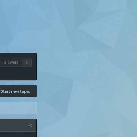
Followers
0
Start new topic