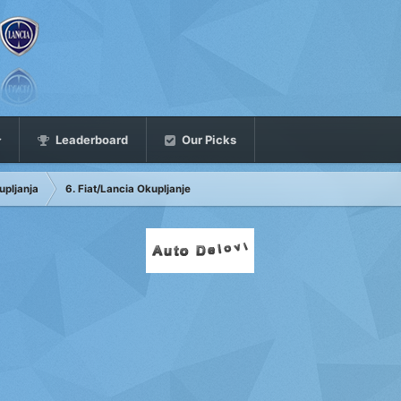
Leaderboard
Our Picks
upljanja
6. Fiat/Lancia Okupljanje