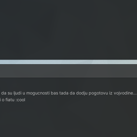
da su ljudi u mogucnosti bas tada da dodju pogotovu iz vojvodine...
 o fiatu :cool