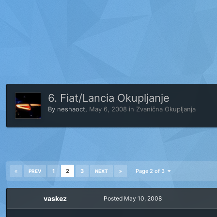
6. Fiat/Lancia Okupljanje
By
neshaoct
,
May 6, 2008
in
Zvanična Okupljanja
1
2
3
Page 2 of 3
PREV
NEXT
vaskez
Posted
May 10, 2008