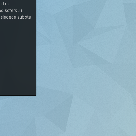
u tim
od soferku i
 sledece subote