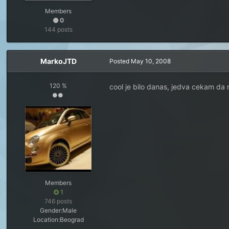
Members
0
144 posts
MarkoJTD
Posted
May 10, 2008
120 %
cool je bilo danas, jedva cekam da ni
Members
1
746 posts
Gender:
Male
Location:
Beograd