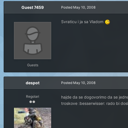
Guest 7459
Posted
May 10, 2008
Svraticu i ja sa Vladom
Guests
despot
Posted
May 10, 2008
Regolari
hajde da se dogovorimo da se jedn
troskove :besserwisser: rado bi dosli