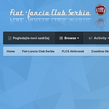
Pogledajte novi sadržaj
Browse
Activity
Home
Fiat-Lancia Club Serbia
FLCS Aktivnosti
Zvanična Ok