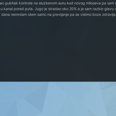
ao gubitak kontrole na sluzbenom autu kod novog miloseva pa sam 
e u kanal pored puta. Jugo je stradao oko 20% a ja sam razbio glavu 
7 dana nemrdam idem samo na previjanje pa se vidimo boze zdravlja