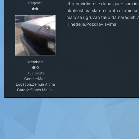
Regolari
Jbg nevidimo se danas juce sam im
okolnostima slateo s puta i zabio s
malo se ugruvao tako da narednih 
ili nedelje.Pozdrav svima.
Members
0
337 posts
Gender:
Male
Location:
Zemun Altina
Garage:
Doblo Malibu