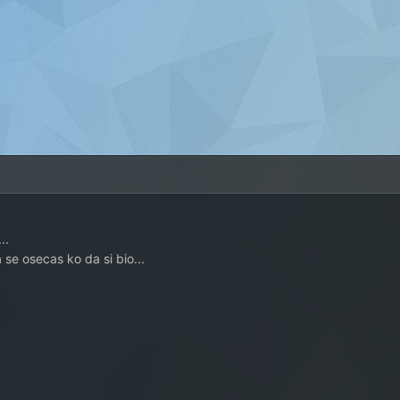
..
se osecas ko da si bio...