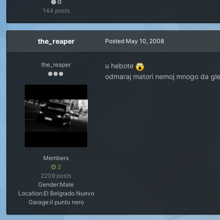
0
144 posts
the_reaper
Posted
May 10, 2008
the_reaper
u hebote
odmaraj matori nemoj mnogo da gled
Members
2
2209 posts
Gender:
Male
Location:
El Belgrado Nuevo
Garage:
il punto nero