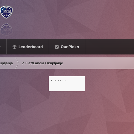
Leaderboard
Our Picks
upljanja
7. Fiat/Lancia Okupljanje