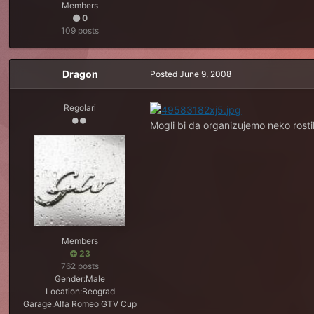
Members
0
109 posts
Dragon
Posted
June 9, 2008
Regolari
Mogli bi da organizujemo neko rostilj
Members
23
762 posts
Gender:
Male
Location:
Beograd
Garage:
Alfa Romeo GTV Cup