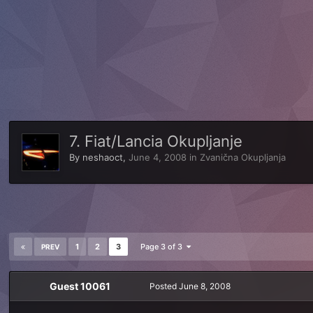
7. Fiat/Lancia Okupljanje
By
neshaoct
,
June 4, 2008
in
Zvanična Okupljanja
1
2
3
Page 3 of 3
PREV
Guest 10061
Posted
June 8, 2008