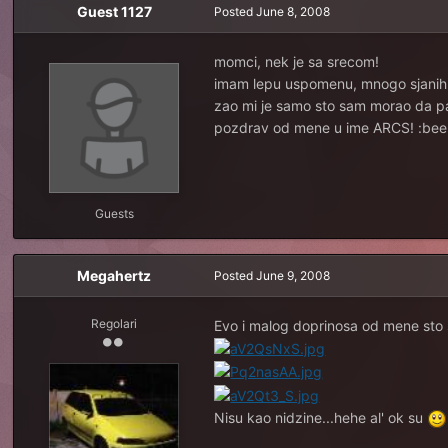
Guest 1127
Posted
June 8, 2008
momci, nek je sa srecom!
imam lepu uspomenu, mnogo sjanih k
zao mi je samo sto sam morao da p
pozdrav od mene u ime ARCS! :bee
Guests
Megahertz
Posted
June 9, 2008
Regolari
Evo i malog doprinosa od mene sto se
Nisu kao nidzine...hehe al' ok su