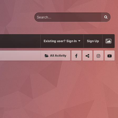
Existing user? Sign In
Sign Up
All Activity