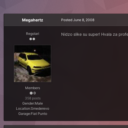
Megahertz
Posted
June 8, 2008
Regolari
Nidzo slike su super! Hvala za pro
Members
0
358 posts
Gender:
Male
Location:
Smederevo
Garage:
Fiat Punto