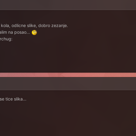
ola, odlicne slike, dobro zezanje.
alim na posao...
rchug:
 tice slika...