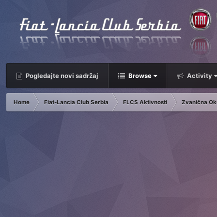
Pogledajte novi sadržaj
Browse
Activity
Home
Fiat-Lancia Club Serbia
FLCS Aktivnosti
Zvanična Ok