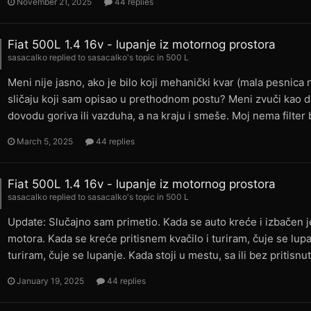
November 21, 2025
44 replies
Fiat 500L 1.4 16v - lupanje iz motornog prostora
sasacalko
replied to
sasacalko
's topic in
500 L
Meni nije jasno, ako je bilo koji mehanički kvar (mala pesnica
sličaju koji sam opisao u prethodnom postu? Meni zvuči kao da
dovodu goriva ili vazduha, a na kraju i smeše. Moj nema filte
March 5, 2025
44 replies
Fiat 500L 1.4 16v - lupanje iz motornog prostora
sasacalko
replied to
sasacalko
's topic in
500 L
Update: Slučajno sam primetio. Kada se auto kreće i izbačen j
motora. Kada se kreće pritisnem kvačilo i turiram, čuje se lup
turiram, čuje se lupanje. Kada stoji u mestu, sa ili bez pritisnut
January 19, 2025
44 replies