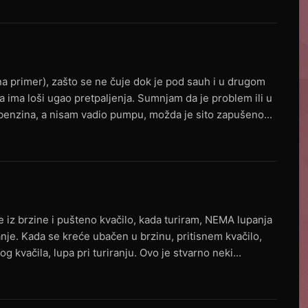
 na primer), zašto se ne čuje dok je pod sauh i u drugom
 ima loši ugao pretpaljenja. Sumnjam da je problem ili u
r benzina, a nisam vadio pumpu, možda je sito zapušeno...
e iz brzine i pušteno kvačilo, kada turiram, NEMA lupanja
anje. Kada se kreće ubačen u brzinu, pritisnem kvačilo,
og kvačila, lupa pri turiranju. Ovo je stvarno neki...