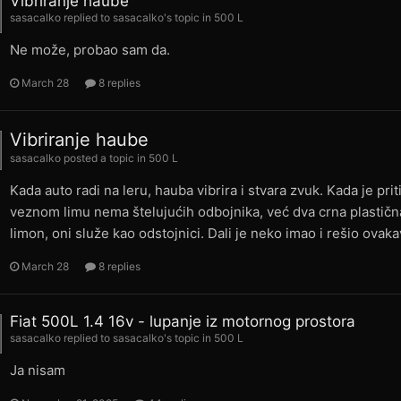
Vibriranje haube
sasacalko
replied to
sasacalko
's topic in
500 L
Ne može, probao sam da.
March 28
8 replies
Vibriranje haube
sasacalko
posted a topic in
500 L
Kada auto radi na leru, hauba vibrira i stvara zvuk. Kada je p
veznom limu nema štelujućih odbojnika, već dva crna plastična 
limon, oni služe kao odstojnici. Dali je neko imao i rešio ovak
March 28
8 replies
Fiat 500L 1.4 16v - lupanje iz motornog prostora
sasacalko
replied to
sasacalko
's topic in
500 L
Ja nisam