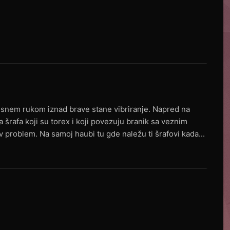
ritisnem rukom iznad brave stane vibriranje. Napred na
šrafa koji su torex i koji povezuju branik sa veznim
av problem. Na samoj haubi tu gde naležu ti šrafovi kada...