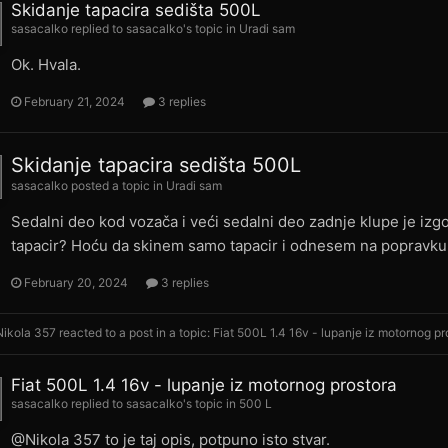
Skidanje tapacira sedišta 500L
sasacalko
replied to
sasacalko
's topic in
Uradi sam
Ok. Hvala.
February 21, 2024
3 replies
Skidanje tapacira sedišta 500L
sasacalko
posted a topic in
Uradi sam
Sedalni deo kod vozača i veći sedalni deo zadnje klupe je izg
tapacir? Hoću da skinem samo tapacir i odnesem na popravku, 
February 20, 2024
3 replies
Nikola 357
reacted to a post in a topic:
Fiat 500L 1.4 16v - lupanje iz motornog pr
Fiat 500L 1.4 16v - lupanje iz motornog prostora
sasacalko
replied to
sasacalko
's topic in
500 L
@Nikola 357 to je taj opis, potpuno isto stvar.