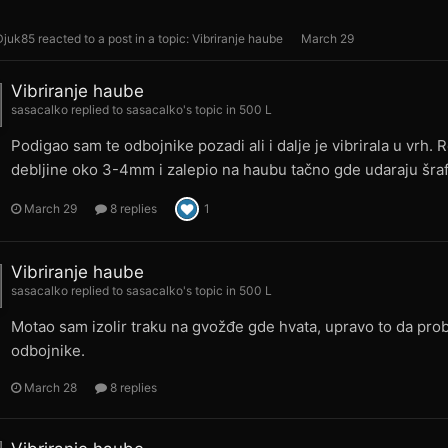
Djuk85
reacted to a post in a topic:
Vibriranje haube
March 29
Vibriranje haube
sasacalko
replied to
sasacalko
's topic in
500 L
Podigao sam te odbojnike pozadi ali i dalje je vibrirala u vrh.
debljine oko 3-4mm i zalepio na haubu tačno gde udaraju šrafo
March 29
8 replies
1
Vibriranje haube
sasacalko
replied to
sasacalko
's topic in
500 L
Motao sam izolir traku na gvožđe gde hvata, upravo to da pro
odbojnike.
March 28
8 replies