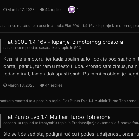
March 27, 2023
44 replies
1
sasacalko
reacted to a post in a topic:
Fiat 500L 1.4 16v - lupanje iz motornog pr
Fiat 500L 1.4 16v - lupanje iz motornog prostora
sasacalko
replied to
sasacalko
's topic in
500 L
Kvar nije u motoru, jer kada upalim auto i dok je pod sauhom, 
obrtaji padnu, turiram u mesto i lupa. Probao sam zimus, na 
jedan minut, taman dok spusti sauh. Po meni problem je negde u
March 18, 2023
44 replies
frostysrb
reacted to a post in a topic:
Fiat Punto Evo 1.4 Multiair Turbo Toblerona
Fiat Punto Evo 1.4 Multiair Turbo Toblerona
sasacalko
replied to
frostysrb
's topic in
Predstavljanje automobila članova fo
što se tiče sedišta, podigni ručicu i podesi udaljenost, onda 