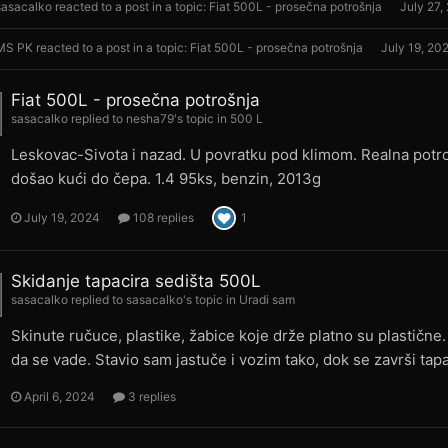
sasacalko
reacted to a post in a topic:
Fiat 500L - prosečna potrošnja
July 27,
MS PK
reacted to a post in a topic:
Fiat 500L - prosečna potrošnja
July 19, 20
Fiat 500L - prosečna potrošnja
sasacalko
replied to
nesha79
's topic in
500 L
Leskovac-Sivota i nazad. U povratku pod klimom. Realna potro
došao kući do čepa. 1.4 95ks, benzin, 2013g
July 19, 2024
108 replies
1
Skidanje tapacira sedišta 500L
sasacalko
replied to
sasacalko
's topic in
Uradi sam
Skinute ručuce, plastike, žabice koje drže platno su plastičn
da se vade. Stavio sam jastuče i vozim tako, dok se završi tapa
April 6, 2024
3 replies