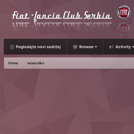
Pogledajte novi sadržaj
Browse
Activity
Home
sasacalko