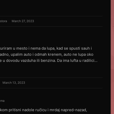
ostora
March 27, 2023
turiram u mesto i nema da lupa, kad se spusti sauh i
hladno, upalim auto i odmah krenem, auto ne lupa oko
 dovodu vazduha ili benzina. Da ima lufta u radilici...
March 13, 2023
ruma
rukom pritisni nadole ručicu i mrdaj napred-nazad,