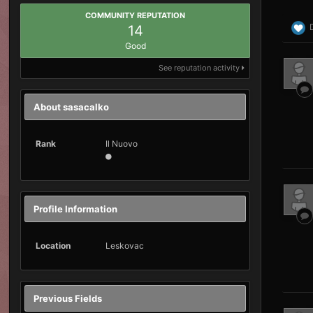
COMMUNITY REPUTATION
14
Good
See reputation activity
About sasacalko
Rank
Il Nuovo
Profile Information
Location
Leskovac
Previous Fields