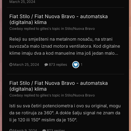
March 25, 2024
Fiat Stilo / Fiat Nuova Bravo - automatska
(digitalna) klima
Cowboy
replied to
gilles
's topic in
Stilo/Nuova Bravo
Releji su smješteni na metalnom nosaču, na strani
suvozača malo iznad motora ventilatora. Kod digitalne
klime imaju dva a kod manuelne ima još jedan malo...
March 25, 2024
873 replies
1
Fiat Stilo / Fiat Nuova Bravo - automatska
(digitalna) klima
Cowboy
replied to
gilles
's topic in
Stilo/Nuova Bravo
Isti su sva četiri potenciometra i ovo su original, mogu
da se rotiruja za 360°. A dokle šalju signal ne znam da
li je 120 ili 150° mislim da je 150°.
March 9, 2024
873 replies