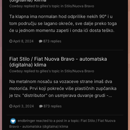
Cowboy
replied to
gilles
's topic in
Stilo/Nuova Bravo
Ta klapna ima normalan hod odprilike nekih 90° i u
tom području se lagano okreće, sve dalje preko toga
će u jednom momentu zapeti i onda ići dosta teško.
April 8, 2024
873 replies
Fiat Stilo / Fiat Nuova Bravo - automatska
(digitalna) klima
Cowboy
replied to
gilles
's topic in
Stilo/Nuova Bravo
Na metalnom nosaču sa vozaceve strane imaš dva
motorića. Prvi koji pokreće više plastičnih zupčanika
je tzv. "distributor" on usmjerava duvanje grudi -...
April 3, 2024
873 replies
endbringer
reacted to a post in a topic:
Fiat Stilo / Fiat Nuova
Bravo - automatska (digitalna) klima