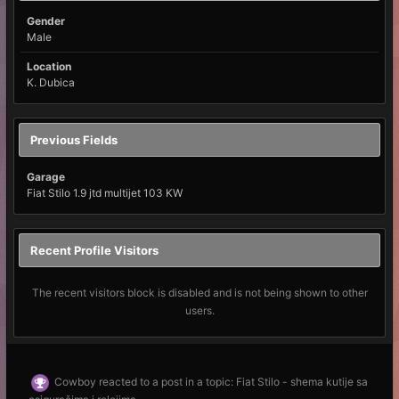
Gender
Male
Location
K. Dubica
Previous Fields
Garage
Fiat Stilo 1.9 jtd multijet 103 KW
Recent Profile Visitors
The recent visitors block is disabled and is not being shown to other
users.
Cowboy
reacted to a post in a topic:
Fiat Stilo - shema kutije sa