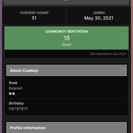
CONTENT COUNT
JOINED
51
May 30, 2021
COMMUNITY REPUTATION
18
Good
See reputation activity
About Cowboy
Rank
Regolari
Birthday
06/19/1972
Profile Information