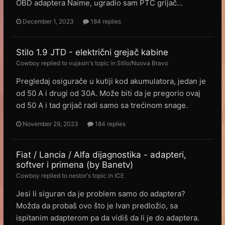
OBD adaptera Naime, ugradio sam PTC grijač...
December 1, 2023
184 replies
Stilo 1.9 JTD - električni grejač kabine
Cowboy
replied to
vujasin
's topic in
Stilo/Nuova Bravo
Pregledaj osigurače u kutiji kod akumulatora, jedan je
od 50 A i drugi od 30A. Može biti da je pregorio ovaj
od 50 A i tad grijač radi samo sa trećinom snage.
November 29, 2023
184 replies
Fiat / Lancia / Alfa dijagnostika - adapteri,
softver i primena (by Banetv)
Cowboy
replied to
nestor
's topic in
ICE
Jesi li siguran da je problem samo do adaptera?
Možda da probaš ovo što je Ivan predložio, sa
ispitanim adapterom pa da vidiš da li je do adaptera.