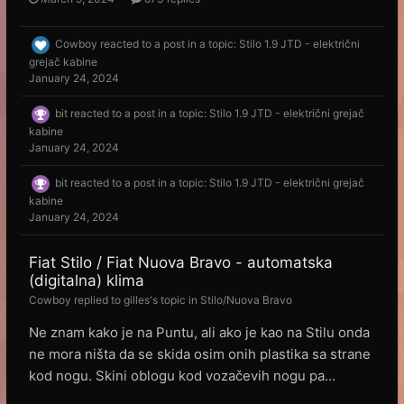
Cowboy
reacted to a post in a topic:
Stilo 1.9 JTD - električni
grejač kabine
January 24, 2024
bit
reacted to a post in a topic:
Stilo 1.9 JTD - električni grejač
kabine
January 24, 2024
bit
reacted to a post in a topic:
Stilo 1.9 JTD - električni grejač
kabine
January 24, 2024
Fiat Stilo / Fiat Nuova Bravo - automatska
(digitalna) klima
Cowboy
replied to
gilles
's topic in
Stilo/Nuova Bravo
Ne znam kako je na Puntu, ali ako je kao na Stilu onda
ne mora ništa da se skida osim onih plastika sa strane
kod nogu. Skini oblogu kod vozačevih nogu pa...