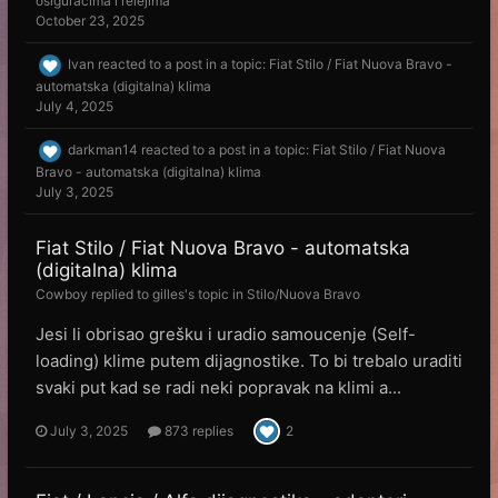
osiguračima i relejima
October 23, 2025
Ivan
reacted to a post in a topic:
Fiat Stilo / Fiat Nuova Bravo -
automatska (digitalna) klima
July 4, 2025
darkman14
reacted to a post in a topic:
Fiat Stilo / Fiat Nuova
Bravo - automatska (digitalna) klima
July 3, 2025
Fiat Stilo / Fiat Nuova Bravo - automatska
(digitalna) klima
Cowboy
replied to
gilles
's topic in
Stilo/Nuova Bravo
Jesi li obrisao grešku i uradio samoucenje (Self-
loading) klime putem dijagnostike. To bi trebalo uraditi
svaki put kad se radi neki popravak na klimi a...
July 3, 2025
873 replies
2