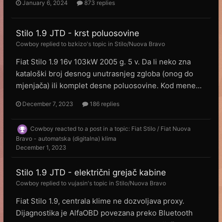
January 6, 2024
873 replies
Stilo 1.9 JTD - krst poluosovine
Cowboy
replied to
bzkizo
's topic in
Stilo/Nuova Bravo
Fiat Stilo 1.9 16v 103kW 2005 g. 5 v. Da li neko zna
kataloški broj desnog unutrasnjeg zgloba (onog do
mjenjača) ili komplet desne poluosovine. Kod mene...
December 7, 2023
186 replies
Cowboy
reacted to a post in a topic:
Fiat Stilo / Fiat Nuova
Bravo - automatska (digitalna) klima
December 1, 2023
Stilo 1.9 JTD - električni grejač kabine
Cowboy
replied to
vujasin
's topic in
Stilo/Nuova Bravo
Fiat Stilo 1.9, centrala klime ne dozvoljava proxy.
Dijagnostika je AlfaOBD povezana preko Bluetooth