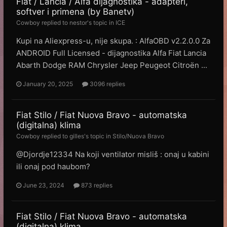
Fiat / Lancia / Alfa dijagnostika - adapteri,
softver i primena (by Banetv)
Cowboy
replied to
nestor
's topic in
ICE
Kupi na Aliexpress-u, nije skupa. : AlfaOBD v2.2.0.0 Za
ANDROID Full Licensed - dijagnostika Alfa Fiat Lancia
Abarth Dodge RAM Chrysler Jeep Peugeot Citroën ...
January 20, 2025
3096 replies
Fiat Stilo / Fiat Nuova Bravo - automatska
(digitalna) klima
Cowboy
replied to
gilles
's topic in
Stilo/Nuova Bravo
@Djordje12334 Na koji ventilator misliš : onaj u kabini
ili onaj pod haubom?
June 23, 2024
873 replies
Fiat Stilo / Fiat Nuova Bravo - automatska
(digitalna) klima