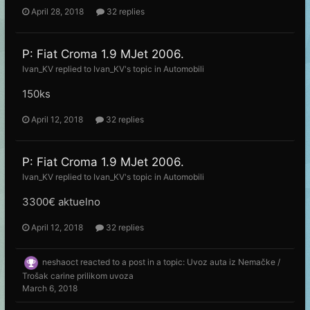
April 28, 2018
32 replies
P: Fiat Croma 1.9 MJet 2006.
Ivan_KV
replied to
Ivan_KV
's topic in
Automobili
150ks
April 12, 2018
32 replies
P: Fiat Croma 1.9 MJet 2006.
Ivan_KV
replied to
Ivan_KV
's topic in
Automobili
3300€ aktuelno
April 12, 2018
32 replies
neshaoct
reacted to a post in a topic:
Uvoz auta iz Nemačke /
Trošak carine prilikom uvoza
March 6, 2018