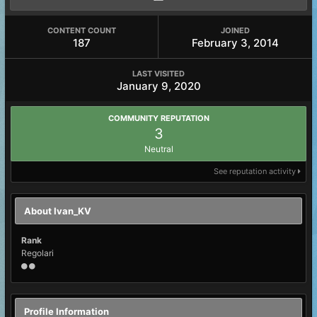
CONTENT COUNT
JOINED
187
February 3, 2014
LAST VISITED
January 9, 2020
COMMUNITY REPUTATION
3
Neutral
See reputation activity
About Ivan_KV
Rank
Regolari
Profile Information