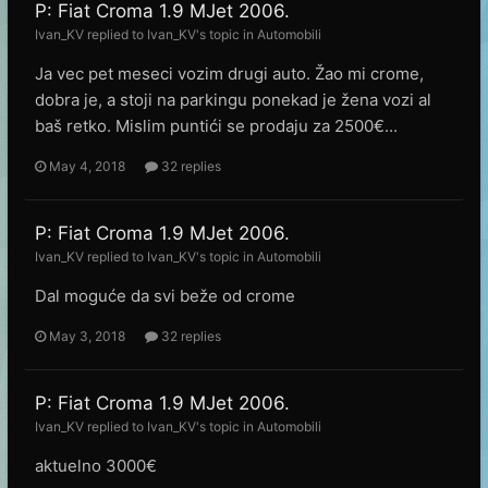
P: Fiat Croma 1.9 MJet 2006.
Ivan_KV
replied to
Ivan_KV
's topic in
Automobili
Ja vec pet meseci vozim drugi auto. Žao mi crome,
dobra je, a stoji na parkingu ponekad je žena vozi al
baš retko. Mislim puntići se prodaju za 2500€...
May 4, 2018
32 replies
P: Fiat Croma 1.9 MJet 2006.
Ivan_KV
replied to
Ivan_KV
's topic in
Automobili
Dal moguće da svi beže od crome
May 3, 2018
32 replies
P: Fiat Croma 1.9 MJet 2006.
Ivan_KV
replied to
Ivan_KV
's topic in
Automobili
aktuelno 3000€