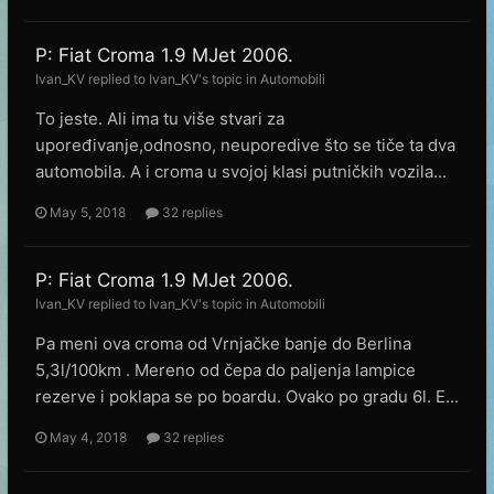
P: Fiat Croma 1.9 MJet 2006.
Ivan_KV
replied to
Ivan_KV
's topic in
Automobili
To jeste. Ali ima tu više stvari za
upoređivanje,odnosno, neuporedive što se tiče ta dva
automobila. A i croma u svojoj klasi putničkih vozila...
May 5, 2018
32 replies
P: Fiat Croma 1.9 MJet 2006.
Ivan_KV
replied to
Ivan_KV
's topic in
Automobili
Pa meni ova croma od Vrnjačke banje do Berlina
5,3l/100km . Mereno od čepa do paljenja lampice
rezerve i poklapa se po boardu. Ovako po gradu 6l. E...
May 4, 2018
32 replies