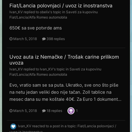
Fiat/Lancia polovnjaci / uvoz iz inostranstva
Ivan_KV
replied to
obelix
's topic in
Saveti za kupovinu
Fiat/Lancia/Alfa Romeo automobila
650€ sa sve potvrde ams
March 5, 2018
398 replies
Uvoz auta iz Nemačke / Trošak carine prilikom
uvoza
Ivan_KV
replied to
Ivan_KV
's topic in
Saveti za kupovinu
Fiat/Lancia/Alfa Romeo automobila
Evo, vratio sam se sa puta. Ukratko, sve ono što piše
na netu jedan veliki deo nije tačan. Zoll tablice na
mesec dana su me koštale 40€. Za Euro 1 dokument...
March 5, 2018
18 replies
1
Ivan_KV
reacted to a post in a topic:
Fiat/Lancia polovnjaci /
uvoz iz inostranstva