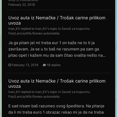
February 22, 2018
Uvoz auta iz Nemačke / Trošak carine prilikom
uvoza
Ivan_KV
replied to
Ivan_KV
's topic in
Saveti za kupovinu
Fiat/Lancia/Alfa Romeo automobila
Ja ga pitam jel mi treba eur 1 on kaže ne to ti ja
završavam. Ja se u to baš ne razumem pa sam ga
pitao opet i kažem mu da sam čitao svašta nešto na...
February 13, 2018
18 replies
Uvoz auta iz Nemačke / Trošak carine prilikom
uvoza
Ivan_KV
replied to
Ivan_KV
's topic in
Saveti za kupovinu
Fiat/Lancia/Alfa Romeo automobila
E sad nisam baš razumeo ovog špeditera. Na pitanje
da li mi treba euro 1 obrazac rekao mi je da ne treba