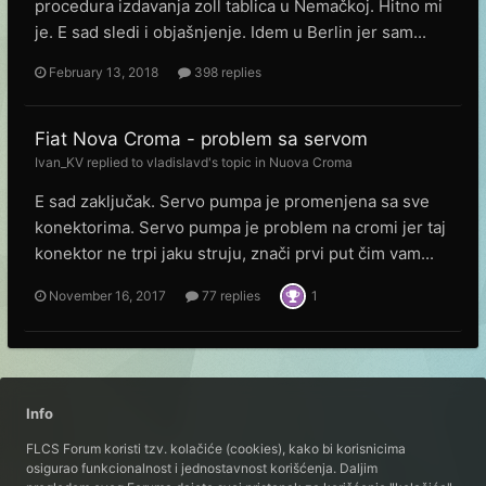
procedura izdavanja zoll tablica u Nemačkoj. Hitno mi
je. E sad sledi i objašnjenje. Idem u Berlin jer sam...
February 13, 2018
398 replies
Fiat Nova Croma - problem sa servom
Ivan_KV
replied to
vladislavd
's topic in
Nuova Croma
E sad zaključak. Servo pumpa je promenjena sa sve
konektorima. Servo pumpa je problem na cromi jer taj
konektor ne trpi jaku struju, znači prvi put čim vam...
November 16, 2017
77 replies
1
Info
FLCS Forum koristi tzv. kolačiće (cookies), kako bi korisnicima
osigurao funkcionalnost i jednostavnost korišćenja. Daljim