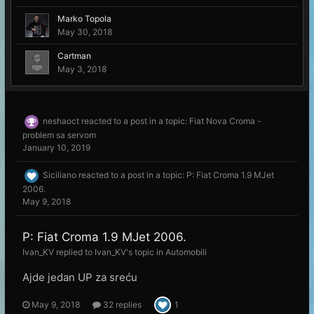
Marko Topola
May 30, 2018
Cartman
May 3, 2018
neshaoct
reacted to a post in a topic:
Fiat Nova Croma -
problem sa servom
January 10, 2019
Siciliano
reacted to a post in a topic:
P: Fiat Croma 1.9 MJet
2006.
May 9, 2018
P: Fiat Croma 1.9 MJet 2006.
Ivan_KV
replied to
Ivan_KV
's topic in
Automobili
Ajde jedan UP za sreću
May 9, 2018
32 replies
1