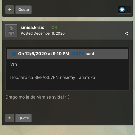
Quote
1
sinisa.krsic
6
Posted
December 6, 2020
On 12/6/2020 at 9:10 PM,
MS PK
said:
Vrh
Послато са SM-A307FN помоћу Тапатока
Drago mo je da Vam se sviđa! :-)
Quote