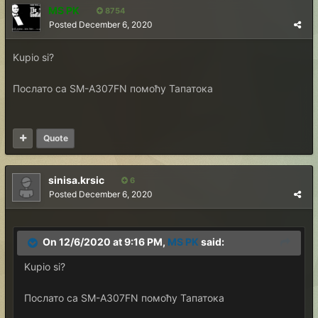
MS PK
8754
Posted
December 6, 2020
Kupio si?
Послато са SM-A307FN помоћу Тапатока
Quote
sinisa.krsic
6
Posted
December 6, 2020
On 12/6/2020 at 9:16 PM,
MS PK
said:
Kupio si?
Послато са SM-A307FN помоћу Тапатока