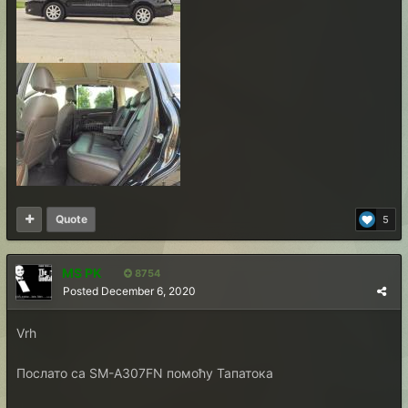
Quote
5
MS PK
8754
Posted
December 6, 2020
Vrh
Послато са SM-A307FN помоћу Тапатока