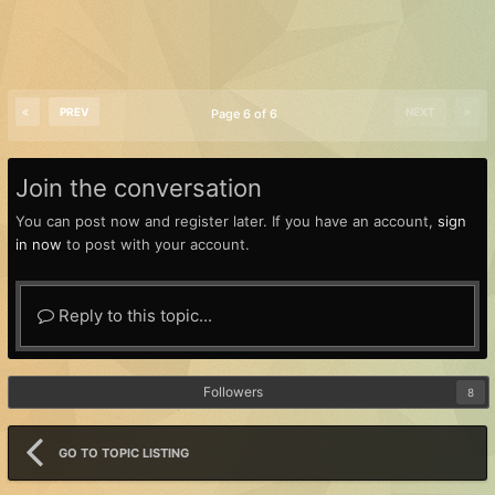
PREV
NEXT
Page 6 of 6
Join the conversation
You can post now and register later. If you have an account,
sign
in now
to post with your account.
Reply to this topic...
Followers
8
GO TO TOPIC LISTING