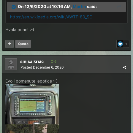
On 12/6/2020 at 10:16 AM,
Martin
said:
https://en.wikipedia.org/wiki/AWTF-80_SC
Hvala puno! :-)
Quote
1
sinisa.krsic
6
Posted
December 6, 2020
Evo i pomenute lepotice
:-)