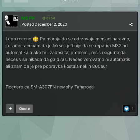
MS PK
8754
Posted
December 2, 2020
Lepo receno
Pa moraju da se odrzavaju menjaci naravno,
ja samo racunam da je lakse i jeftinije da se reparira M32 od
automatika a ako te i zadesi taj problem , resis i sigurno da
neces vise nikada da ga diras. Neces verovatno ni automatik
ali znam da je pre popravka kostala nekih 800eur
Послато са SM-A307FN помоћу Тапатока
Quote
1