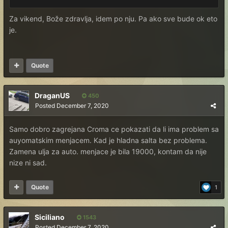
Za vikend, Bože zdravlja, idem po nju. Pa ako sve bude ok eto
je.
Quote
DraganUS
450
Posted
December 7, 2020
Samo dobro zagrejana Croma ce pokazati da li ima problem sa
auyomatskim menjacem. Kad je hladna salta bez problema.
Zamena ulja za auto. menjace je bila 19000, kontam da nije
nize ni sad.
Quote
1
Siciliano
1543
Posted
December 7, 2020