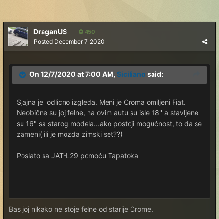
DraganUS
450
Posted
December 7, 2020
On 12/7/2020 at 7:00 AM,
Siciliano
said:
Sjajna je, odlicno izgleda. Meni je Croma omiljeni Fiat.
Neobične su joj felne, na ovim autu su isle 18'' a stavljene
su 16" sa starog modela...ako postoji mogućnost, to da se
zameni( ili je mozda zimski set??)
Poslato sa JAT-L29 pomoću Tapatoka
Bas joj nikako ne stoje felne od starije Crome.