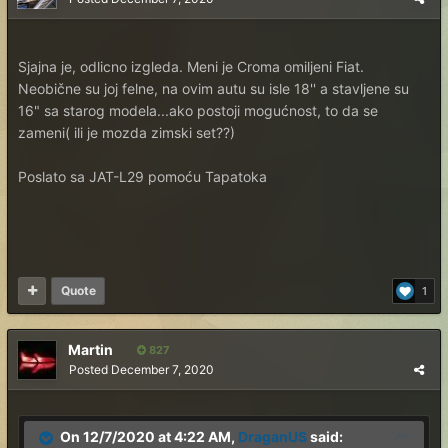
Sjajna je, odlicno izgleda. Meni je Croma omiljeni Fiat.
Neobične su joj felne, na ovim autu su isle 18'' a stavljene su
16" sa starog modela...ako postoji mogućnost, to da se
zameni( ili je mozda zimski set??)
Poslato sa JAT-L29 pomoću Tapatoka
Quote
1
Martin
827
Posted
December 7, 2020
On 12/7/2020 at 4:22 AM,
DraganUS
said: