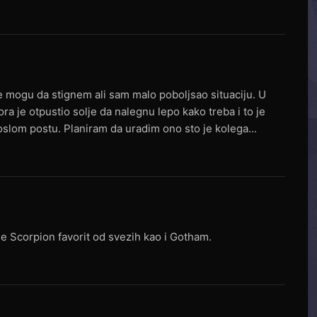
 mogu da stignem ali sam malo poboljsao situaciju. U
a je otpustio solje da nalegnu lepo kako treba i to je
slom postu. Planiram da uradim ono sto je kolega...
 je Scorpion favorit od svezih kao i Gotham.