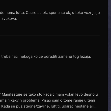
gde nema lufta. Caure su ok, spone su ok, u toku voznje je
h zvukova.
us treba naci nekoga ko ce odraditi zamenu tog lezaja.
e? Manifestuje se tako sto kada cimam volan levo desno u
nema nikakvih problema. Pisao sam o tome ranije u temi
Kada se puz stegne/zavrne, luft tj. udarac nestane ali...