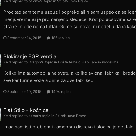
Kejd
replied to
bzkizo
's topic in
Stilo/Nuova Bravo
Procitao sam temu uzduz i popreko ali nisam uspeo da se ide
medjuvremenu je promenjeno sledece: Krst poluosovine sa v
strane (nigde nema lufta). Gume su nove, ni nedelju dana kako
September 14, 2015
186 replies
Blokiranje EGR ventila
Kejd
replied to
Dragon
's topic in
Opšte teme o Fiat-Lancia modelima
Koliko ima automobila na svetu a koliko aviona, fabrika i brod
sve kanturine voze a dime za dve fabrike...
September 10, 2015
1494 replies
Fiat Stilo - kočnice
Kejd
replied to
etibor
's topic in
Stilo/Nuova Bravo
Imao sam isti problem i zamenom diskova i plocica je nestalo. 