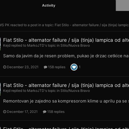
Activity
MS PK
reacted to a post in a topic:
Fiat Stilo - alternator failure / sija (tinja) lamp
Fiat Stilo - alternator failure / sija (tinja) lampica od al
Kejd
replied to
MarkoJTD
's topic in
Stilo/Nuova Bravo
Samo da javim da je resen problem, pukao je drzac cetkice na 
December 23, 2021
158 replies
1
Fiat Stilo - alternator failure / sija (tinja) lampica od al
Kejd
replied to
MarkoJTD
's topic in
Stilo/Nuova Bravo
Remontovan je zajedno sa kompresorom klime u aprilu pa se 
December 17, 2021
158 replies