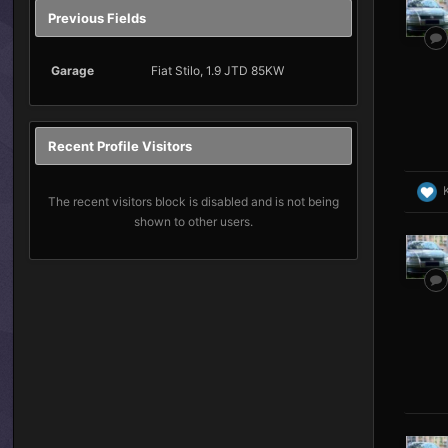
Previous Fields
Garage
Fiat Stilo, 1.9 JTD 85KW
Recent Profile Visitors
The recent visitors block is disabled and is not being
shown to other users.