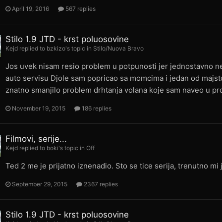
April 19, 2016
567 replies
Stilo 1.9 JTD - krst poluosovine
Kejd
replied to
bzkizo
's topic in
Stilo/Nuova Bravo
Jos uvek nisam resio problem u potpunosti jer jednostavno ne
auto servisu Djole sam popricao sa momcima i jedan od majstor
znatno smanjilo problem drhtanja volana koje sam naveo u pro
November 19, 2015
186 replies
Filmovi, serije...
Kejd
replied to
boki
's topic in
Off
Ted 2 me je prijatno iznenadio. Sto se tice serija, trenutno mi
September 29, 2015
2367 replies
Stilo 1.9 JTD - krst poluosovine