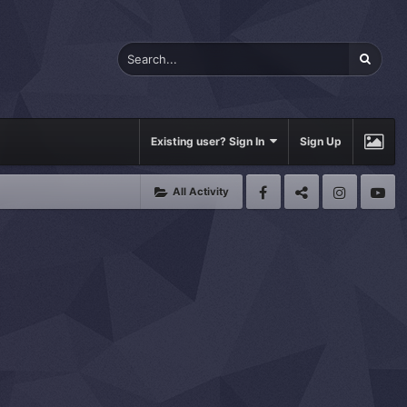
Existing user? Sign In
Sign Up
All Activity