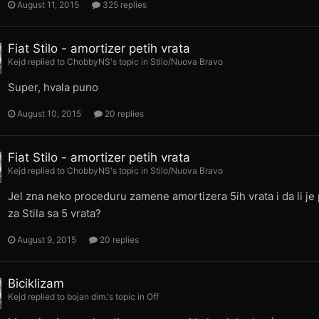
August 11, 2015
325 replies
Fiat Stilo - amortizer petih vrata
Kejd
replied to
ChobbyNS
's topic in
Stilo/Nuova Bravo
Super, hvala puno
August 10, 2015
20 replies
Fiat Stilo - amortizer petih vrata
Kejd
replied to
ChobbyNS
's topic in
Stilo/Nuova Bravo
Jel zna neko proceduru zamene amortizera 5ih vrata i da li j
za Stila sa 5 vrata?
August 9, 2015
20 replies
Biciklizam
Kejd
replied to
bojan dim.
's topic in
Off