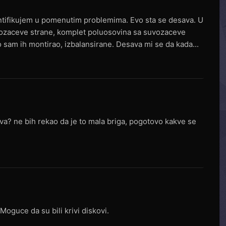
ntifikujem u pomenutim problemima. Evo sta se desava. U
ozaceve strane, komplet poluosovina sa suvozaceve
 sam ih montirao, izbalansirane. Desava mi se da kada...
ova? ne bih rekao da je to mala briga, pogotovo kakve se
Moguce da su bili krivi diskovi.