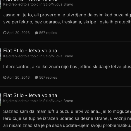
Kejd
replied to a topic in
Stilo/Nuova Bravo
Jasno mi je to, ali proverom je utvrdjeno da osim kod puza ni
sve perfektno, bez udaraca, treskanja, skripe i ostalih prateci
April 20, 2016
567 replies
Fiat Stilo - letva volana
Kejd
replied to a topic in
Stilo/Nuova Bravo
Interesantno, a koliko znam nije bas jeftino skidanje letve pl
April 20, 2016
567 replies
Fiat Stilo - letva volana
Kejd
replied to a topic in
Stilo/Nuova Bravo
Saznao sam da imam luft u puzu u letvi volana...jel to moguc
leru cuje se tup ne izrazen udarac sa desne strane, u voznji 
ali nisam znao sta je pa sada update-ujem svoju problematiku. 