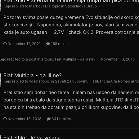
Fiat Stilo - alternator failure / sija (tinja) lampica od al
Kejd
replied to
MarkoJTD
's topic in
Stilo/Nuova Bravo
Pozdrav svima posle duzeg vremena Evo situacije od skoro koj
sto koncizniji... Napomena, akumulator je nov, stari sam zame
kada je auto ugasen - 12.7V - check OK 2. Provera potrosnje st
December 17, 2021
158 replies
Kejd
reacted to a post in a topic:
Fiat Multipla - da ili ne?
November 13, 2018
Fiat Multipla - da ili ne?
Kejd
replied to
wlad
's topic in
Saveti za kupovinu Fiat/Lancia/Alfa Romeo aut
Prelistao sam dobar deo teme i nisam bas uspeo da nadjem o
porodicu bi trebalo da stigne jedna restajl Multipla JTD ili mJ
na sta bih trebao da obratim paznju prilikom kupovine, da li pos
November 13, 2018
341 replies
Fiat Stilo - letva volana