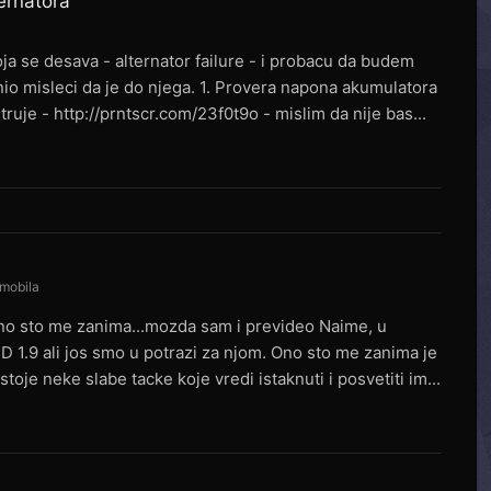
ternatora
a se desava - alternator failure - i probacu da budem
nio misleci da je do njega. 1. Provera napona akumulatora
ruje - http://prntscr.com/23f0t9o - mislim da nije bas...
omobila
no sto me zanima...mozda sam i prevideo Naime, u
TD 1.9 ali jos smo u potrazi za njom. Ono sto me zanima je
toje neke slabe tacke koje vredi istaknuti i posvetiti im...