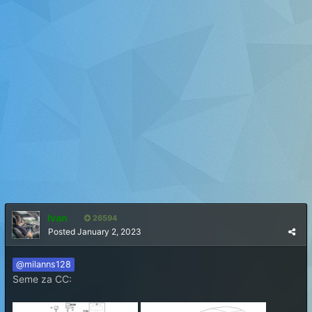
Ivan
26594
Posted
January 2, 2023
@milanns128
Seme za CC: