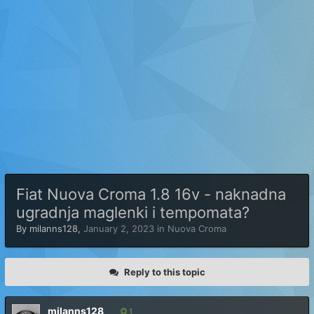
Fiat Nuova Croma 1.8 16v - naknadna
ugradnja maglenki i tempomata?
By
milanns128
,
January 2, 2023
in
Nuova Croma
Reply to this topic
milanns128
1