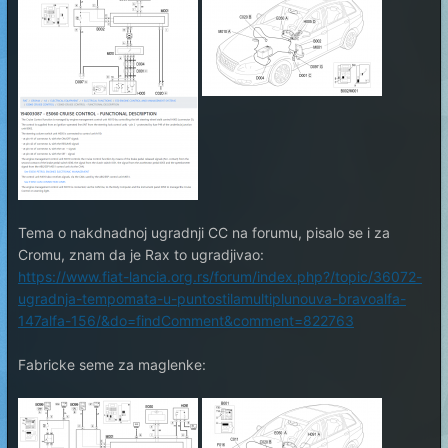
Tema o nakdnadnoj ugradnji CC na forumu, pisalo se i za
Cromu, znam da je Rax to ugradjivao:
https://www.fiat-lancia.org.rs/forum/index.php?/topic/36072-
ugradnja-tempomata-u-puntostilamultiplunouva-bravoalfa-
147alfa-156/&do=findComment&comment=822763
Fabricke seme za maglenke: