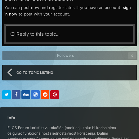
You can post now and register later. If you have an account,
sign
in now
to post with your account.
Reply to this topic...
Followers
0
GO TO TOPIC LISTING
Info
FLCS Forum koristi tzv. kolačiće (cookies), kako bi korisnicima
osigurao funkcionalnost i jednostavnost korišćenja. Daljim
pregledom ovog Foruma dajete svoj pristanak za korišćenje "kolačića".