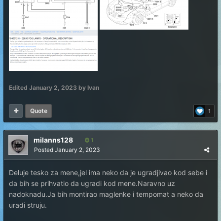
Edited
January 2, 2023
by Ivan
Quote
1
milanns128
1
Posted
January 2, 2023
Deluje tesko za mene,jel ima neko da je ugradjivao kod sebe i
da bih se prihvatio da ugradi kod mene.Naravno uz
nadoknadu.Ja bih montirao maglenke i tempomat a neko da
uradi struju.