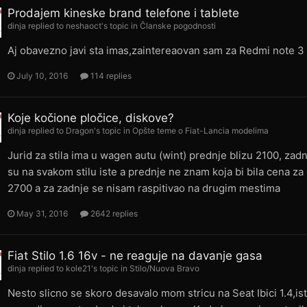
Prodajem kineske brand telefone i tablete
dinja
replied to
neshaoct
's topic in
Članske pogodnosti
Aj obavezno javi sta imas,zaintereaovan sam za Redmi note 3 
July 10, 2016
114 replies
Koje kočione pločice, diskove?
dinja
replied to
Dragon
's topic in
Opšte teme o Fiat-Lancia modelima
Jurid za stila ima u wagen autu (wint) prednje blizu 2100, za
su na svakom stilu iste a prednje ne znam koja bi bila cena za
2700 a za zadnje se nisam raspitivao na drugim mestima
May 31, 2016
2642 replies
Fiat Stilo 1.6 16v - ne reaguje na davanje gasa
dinja
replied to
kole21
's topic in
Stilo/Nuova Bravo
Nesto slicno se skoro desavalo mom stricu na Seat Ibici 1.4,is