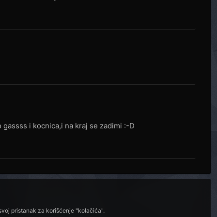
4
4
 gassss i kocnica,i na kraj se zadimi :-D
voj pristanak za korišćenje "kolačića".