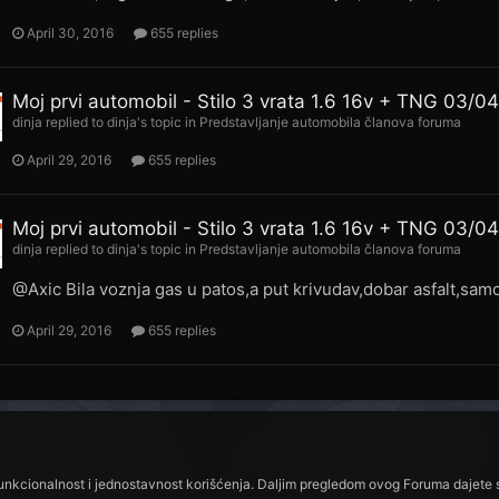
April 30, 2016
655 replies
Moj prvi automobil - Stilo 3 vrata 1.6 16v + TNG 03/0
dinja
replied to
dinja
's topic in
Predstavljanje automobila članova foruma
April 29, 2016
655 replies
Moj prvi automobil - Stilo 3 vrata 1.6 16v + TNG 03/0
dinja
replied to
dinja
's topic in
Predstavljanje automobila članova foruma
@Axic Bila voznja gas u patos,a put krivudav,dobar asfalt,samo
April 29, 2016
655 replies
funkcionalnost i jednostavnost korišćenja. Daljim pregledom ovog Foruma dajete s