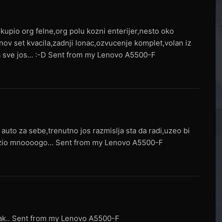
4
kupio org felne,org polu kozni enterijer,nesto oko
nov set kvacila,zadnji lonac,ozvucenje komplet,volan iz
sta sve jos... :-D Sent from my Lenovo A5500-F
4
 auto za sebe,trenutno jos razmislja sta da radi,uzeo bi
ulozio mnoooogo... Sent from my Lenovo A5500-F
4
tak.. Sent from my Lenovo A5500-F