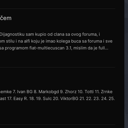
dačem
. Dijagnostiku sam kupio od clana sa ovog foruma, i
m stilu i na alfi koju je imao kolega buca sa foruma i sve
k sa programom fiat-multiecuscan 3.1, mislim da je full...
nemke 7. Ivan BG 8. Markobgd 9. Zhorz 10. Totti 11. Zrnke
ast 17. Easy R. 18. 19. Sulc 20. ViktorBG 21. 22. 23. 24. 25.