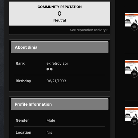
COMMUNITY REPUTATION
0
Neutral
See reputation activity
About dinja
Rank
ex retrovizor
Birthday
08/21/1993
Profile Information
Gender
Male
Location
Nis