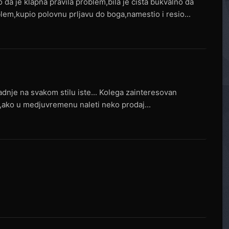
o da je klapna pravila problem,bila je cista bukvalno da
blem,kupio polovnu prljavu do boga,namestio i resio...
adnje na svakom stilu iste... Kolega zainteresovan
,ako u medjuvremenu naleti neko prodaj...