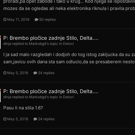
proradi,pa opet zabode i tako u krug... Kod njega se ispostavil
mozes da se ogledas ali neka elektronika riknula i pravila pro
May 11, 2016
50 replies
P: Brembo pločice zadnje Stilo, Delta....
dinja
replied to
Markobgd
's topic in
Delovi
I ja sad malo razgledah i dodjoh do tog istog zakljucka da su z
sam,javicu ovih dana sta sam odlucio,da se presaberem nesto
May 5, 2016
24 replies
P: Brembo pločice zadnje Stilo, Delta....
dinja
replied to
Markobgd
's topic in
Delovi
Pasu li na stila 1.6?
May 5, 2016
24 replies