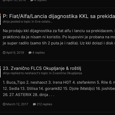
P: Fiat/Alfa/Lancia dijagnostika KKL sa preki
dinja
posted a topic in
Sve ostalo...
Na prodaju kkl dijagnostika za fiat alfu i lanciu sa prekidacem
prakticno da je nisam ni koristio. Po kupovini je probana na mo
je super radilo (samo tih 2 puta je i radila). Uz kkl dolazi i dis
April 9, 2019
4 replies
23. Zvanično FLCS Okupljanje & roštilj
dinja
replied to
neshaoct
's topic in
Zvanična Okupljanja
1. Buca_Tipo 2. neshaoct 3. Irena HGT 4. stefankmn 5. Rile 6. 
12. Sedla 13. Stilisa 14. gorank82 15. Djole (Matdjo) 16. joshibe
26. 27. ASTERIX 28. dinja . . .
March 12, 2017
212 replies