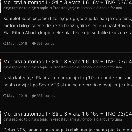
Moj prvi automobil - Stilo 3 vrata 1.6 16v + TNG 03/0
dinja
replied to
dinja
's topic in
Predstavljanje automobila članova foruma
Komplet kocnice,amortizere,opruge,torziju,farban je deo auta,
motora bilo,ciscene dizne za benzin,plin sredjen i nastelovan,
Fiat Ritma Abarta,kupio neke plastike koje su falile i ko zna 
May 1, 2016
655 replies
Moj prvi automobil - Stilo 3 vrata 1.6 16v + TNG 03/0
dinja
replied to
dinja
's topic in
Predstavljanje automobila članova foruma
Nista kolega ;-) Planira i on ugradnju tog 1.9 ako bude zadrzao
nesto novije tipa Saxo VTS al mu se ne prodaje ovaj jer je 
May 1, 2016
655 replies
Moj prvi automobil - Stilo 3 vrata 1.6 16v + TNG 03/0
dinja
replied to
dinja
's topic in
Predstavljanje automobila članova foruma
Dobar 205, lagan a ima snagu,kratak menjac,samo pici,ko me