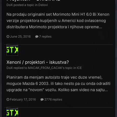
DoX
posted a topic in
Delovi
Na prodaju originalni set Morimoto Mini H1 6.0 Bi Xenon
verzije projektora kupljenih u Americi kod ovlascenog
distributera Morimoto projektora i njihove opreme...
June 25, 2016
7 replies
Xenoni / projektori - iskustva?
DoX
replied to
MACAK_FROM_CACAK
's topic in
ICE
Planiram da menjam auto(sto traje vec duze vreme),
moguce Mazda 6 2003. ili tako nesto pa cu onda odraditi
upgrade na "novom" vozilu. Koliko sam video na sajtu...
February 17, 2016
2776 replies