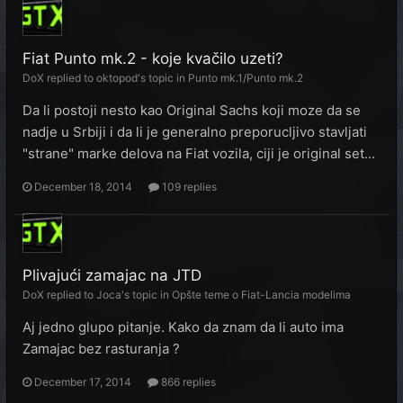
Fiat Punto mk.2 - koje kvačilo uzeti?
DoX
replied to
oktopod
's topic in
Punto mk.1/Punto mk.2
Da li postoji nesto kao Original Sachs koji moze da se
nadje u Srbiji i da li je generalno preporucljivo stavljati
"strane" marke delova na Fiat vozila, ciji je original set...
December 18, 2014
109 replies
Plivajući zamajac na JTD
DoX
replied to
Joca
's topic in
Opšte teme o Fiat-Lancia modelima
Aj jedno glupo pitanje. Kako da znam da li auto ima
Zamajac bez rasturanja ?
December 17, 2014
866 replies