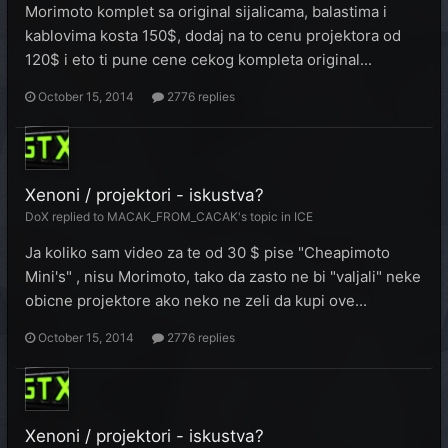
Morimoto komplet sa original sijalicama, balastima i
kablovima kosta 150$, dodaj na to cenu projektora od
120$ i eto ti pune cene cekog kompleta original...
October 15, 2014
2776 replies
Xenoni / projektori - iskustva?
DoX
replied to
MACAK_FROM_CACAK
's topic in
ICE
Ja koliko sam video za te od 30 $ pise "Cheapimoto
Mini's" , nisu Morimoto, tako da zasto ne bi "valjali" neke
obicne projektore ako neko ne zeli da kupi ove...
October 15, 2014
2776 replies
Xenoni / projektori - iskustva?