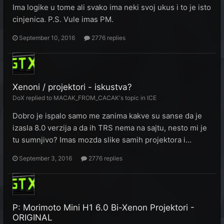
Ima logike u tome ali svako ima neki svoj ukus i to je isto
cinjenica. P.S. Vule imas PM.
September 10, 2016
2776 replies
Xenoni / projektori - iskustva?
DoX
replied to
MACAK_FROM_CACAK
's topic in
ICE
Dobro je ispalo samo me zanima kakve su sanse da je
izasla 8.0 verzija a da ih TRS nema na sajtu, nesto mi je
tu sumnjivo? Imas mozda slike samih projektora i...
September 3, 2016
2776 replies
P: Morimoto Mini H1 6.0 Bi-Xenon Projektori -
ORIGINAL