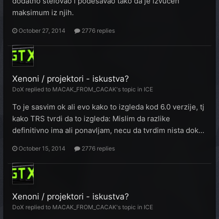
dodatno stelovao i podesavao tako da je izvucen
maksimum iz njih.
October 27, 2014
2776 replies
Xenoni / projektori - iskustva?
DoX
replied to
MACAK_FROM_CACAK
's topic in
ICE
To je sasvim ok ali evo kako to izgleda kod 6.0 verzije, tj
kako TRS tvrdi da to izgleda: Mislim da razlike
definitivno ima ali ponavljam, necu da tvrdim nista dok...
October 15, 2014
2776 replies
Xenoni / projektori - iskustva?
DoX
replied to
MACAK_FROM_CACAK
's topic in
ICE