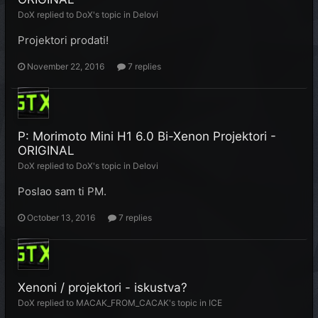
DoX
replied to
DoX
's topic in
Delovi
Projektori prodati!
November 22, 2016
7 replies
P: Morimoto Mini H1 6.0 Bi-Xenon Projektori -
ORIGINAL
DoX
replied to
DoX
's topic in
Delovi
Poslao sam ti PM.
October 13, 2016
7 replies
Xenoni / projektori - iskustva?
DoX
replied to
MACAK_FROM_CACAK
's topic in
ICE