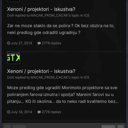
Xenoni / projektori - iskustva?
DoX
replied to
MACAK_FROM_CACAK
's topic in
ICE
Zar ne moze staklo da se polira ? Ok bez obzira na to,
neki predlog gde odraditi ugradnju ?
July 27, 2014
2776 replies
Xenoni / projektori - iskustva?
DoX
replied to
MACAK_FROM_CACAK
's topic in
ICE
Moze predlog gde ugraditi Morimoto projektore sa sve
poliranjem farova iznutra i spolja? Mareini farovi su u
pitanju... KG ili okolina... da to neko radi kvalitetno bez...
July 18, 2014
2776 replies