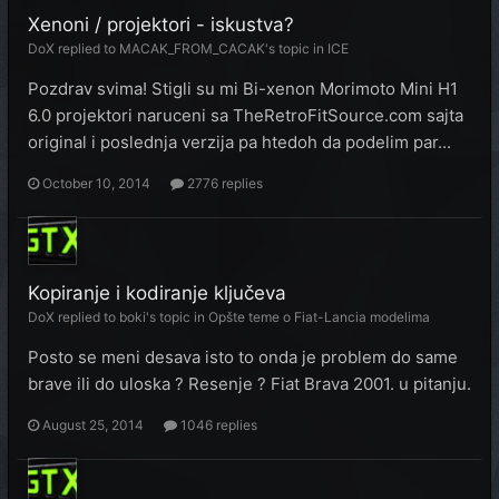
Xenoni / projektori - iskustva?
DoX
replied to
MACAK_FROM_CACAK
's topic in
ICE
Pozdrav svima! Stigli su mi Bi-xenon Morimoto Mini H1
6.0 projektori naruceni sa TheRetroFitSource.com sajta
original i poslednja verzija pa htedoh da podelim par...
October 10, 2014
2776 replies
Kopiranje i kodiranje ključeva
DoX
replied to
boki
's topic in
Opšte teme o Fiat-Lancia modelima
Posto se meni desava isto to onda je problem do same
brave ili do uloska ? Resenje ? Fiat Brava 2001. u pitanju.
August 25, 2014
1046 replies