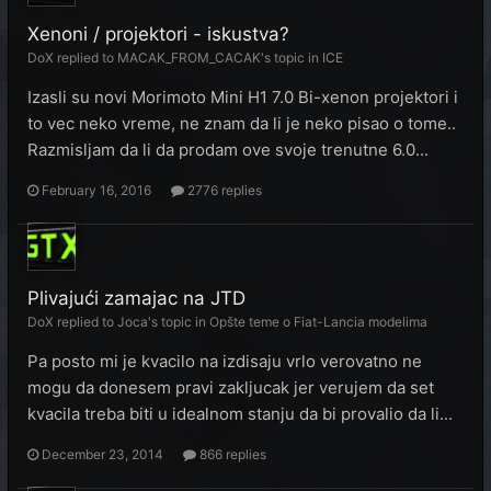
Xenoni / projektori - iskustva?
DoX
replied to
MACAK_FROM_CACAK
's topic in
ICE
Izasli su novi Morimoto Mini H1 7.0 Bi-xenon projektori i
to vec neko vreme, ne znam da li je neko pisao o tome..
Razmisljam da li da prodam ove svoje trenutne 6.0...
February 16, 2016
2776 replies
Plivajući zamajac na JTD
DoX
replied to
Joca
's topic in
Opšte teme o Fiat-Lancia modelima
Pa posto mi je kvacilo na izdisaju vrlo verovatno ne
mogu da donesem pravi zakljucak jer verujem da set
kvacila treba biti u idealnom stanju da bi provalio da li...
December 23, 2014
866 replies