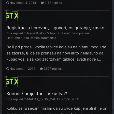
November 4, 2014
2153 replies
Registracija i prevod, Ugovori, osiguranje, kasko
DoX
replied to
NenadAleksic
's topic in
Saveti za kupovinu
Fiat/Lancia/Alfa Romeo automobila
Da li pri prodaji vozila tablice koje su na njemu mogu da
se zadrze, tj. da se prenesu na novi auto ? Naravno da
kupac vozila sa kog zadrzavam tablice izvadi nove i...
November 1, 2014
3507 replies
Xenoni / projektori - iskustva?
DoX
replied to
MACAK_FROM_CACAK
's topic in
ICE
Koliko se ja secam mislim da su ovde kupljeni ali ih je on