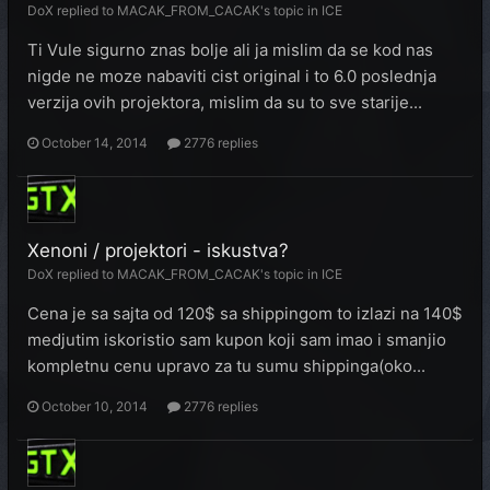
DoX
replied to
MACAK_FROM_CACAK
's topic in
ICE
Ti Vule sigurno znas bolje ali ja mislim da se kod nas
nigde ne moze nabaviti cist original i to 6.0 poslednja
verzija ovih projektora, mislim da su to sve starije...
October 14, 2014
2776 replies
Xenoni / projektori - iskustva?
DoX
replied to
MACAK_FROM_CACAK
's topic in
ICE
Cena je sa sajta od 120$ sa shippingom to izlazi na 140$
medjutim iskoristio sam kupon koji sam imao i smanjio
kompletnu cenu upravo za tu sumu shippinga(oko...
October 10, 2014
2776 replies