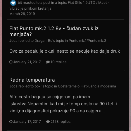
bit
reacted to a post in a topic:
Fiat Stilo 1.9 JTD / MJet -
vibracije prilikom kretanja
March 26, 2019
Fiat Punto mk.2 1.2 8v - čudan zvuk iz
menjača?
Joca
replied to
Dragan_Ru
's topic in
Punto mk.1/Punto mk.2
Ovo za pedalu je ok,ali nesto se necuje kao da je druk
January 21, 2017
10 replies
Radna temperatura
Joca
replied to
boki
's topic in
Opšte teme o Fiat-Lancia modelima
Alfe cesto baguju sa cajgerom pa imam
iskustva.Nepamtim kad mi je temp.dosla na 90 i leti i
zimi,na dijagnostici pokazuje 90 a na cajgeru...
January 17, 2017
2153 replies