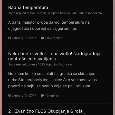
Radna temperatura
Joca
replied to
boki
's topic in
Opšte teme o Fiat-Lancia modelima
A da taj majstor proba da vidi temperaturu na
dijagnostici i uporedi sa cajgerom npr.
January 16, 2017
2153 replies
Neka bude svetlo ... i bi svetlo! Nadogradnja
unutrašnjeg osvetljenja
Joca
replied to
nesa 169
's topic in
Uradi sam
Ne znam koliko se isplati ta igranka sa skidanjem
neba.Sto neubacis led sijalice.Ako vec postavljas
povezi na najblize svetlo koje se pali prilikom...
January 16, 2017
45 replies
21. Zvanično FLCS Okupljanje & roštilj