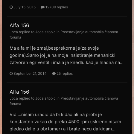
July 15, 2015
12709 replies
Alfa 156
Joca
replied to
Joca
's topic in
Predstavljanje automobila članova
foruma
Ma alfa mi je zmaj,besprekorna je(za svoje
godine).Samo joj je na moje insistiranje mehanicki
zatvoren egr ventil i imala je knedlu kad je hladna na...
September 21, 2014
25 replies
Alfa 156
Joca
replied to
Joca
's topic in
Predstavljanje automobila članova
foruma
Vidi...nisam uradio da bi kidao ali na probi je
konstantno vukao do preko 4500 rpm (iskreno nisam
gledao dalje u obrtomer) a i brate necu da kidam...