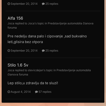
September 20, 2014
25 replies
Alfa 156
Joca
replied to
Joca
's topic in
Predstavljanje automobila članova
foruma
Pre nedelju dana palo i cipovanje ,sad bukvalno
leti,glisira bez otpora
September 20, 2014
25 replies
Stilo 1.6 5v
Joca
replied to
stevicdejan
's topic in
Predstavljanje automobila
članova foruma
Lep stilo,u zdravlju da te sluzi!
August 4, 2014
57 replies