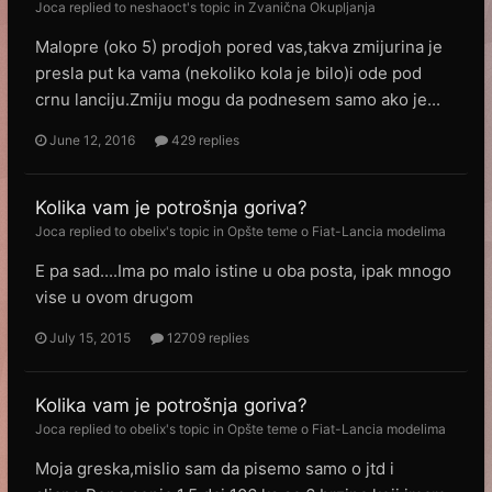
Joca
replied to
neshaoct
's topic in
Zvanična Okupljanja
Malopre (oko 5) prodjoh pored vas,takva zmijurina je
presla put ka vama (nekoliko kola je bilo)i ode pod
crnu lanciju.Zmiju mogu da podnesem samo ako je...
June 12, 2016
429 replies
Kolika vam je potrošnja goriva?
Joca
replied to
obelix
's topic in
Opšte teme o Fiat-Lancia modelima
E pa sad....Ima po malo istine u oba posta, ipak mnogo
vise u ovom drugom
July 15, 2015
12709 replies
Kolika vam je potrošnja goriva?
Joca
replied to
obelix
's topic in
Opšte teme o Fiat-Lancia modelima
Moja greska,mislio sam da pisemo samo o jtd i