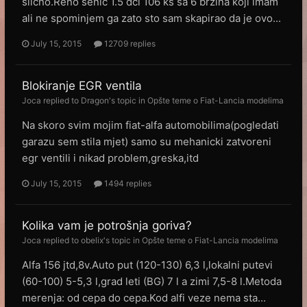
slicno.Reno senic 1.5 dci 106 ks sa 6 brzina koji imam
ali ne spominjem ga zato sto sam skapirao da je ovo...
July 15, 2015
12709 replies
Blokiranje EGR ventila
Joca
replied to
Dragon
's topic in
Opšte teme o Fiat-Lancia modelima
Na skoro svim mojim fiat-alfa automobilima(pogledati
garazu sem stila mjet) samo su mehanicki zatvoreni
egr ventili i nikad problem,greska,itd
July 15, 2015
1494 replies
Kolika vam je potrošnja goriva?
Joca
replied to
obelix
's topic in
Opšte teme o Fiat-Lancia modelima
Alfa 156 jtd,8v.Auto put (120-130) 6,3 l,lokalni putevi
(60-100) 5-5,3 l,grad leti (BG) 7 l a zimi 7,5-8 l.Metoda
merenja: od cepa do cepa.Kod alfi veze nema sta...