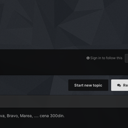
Sign in to follow this
Start new topic
Re
va, Bravo, Marea, .... cena 300din.