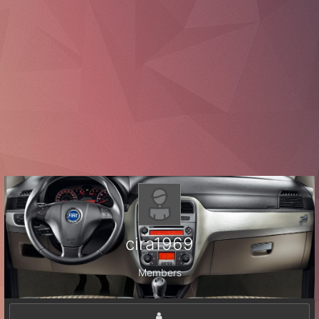
cira1969
Members