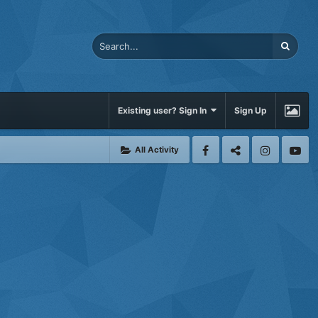
Existing user? Sign In
Sign Up
All Activity