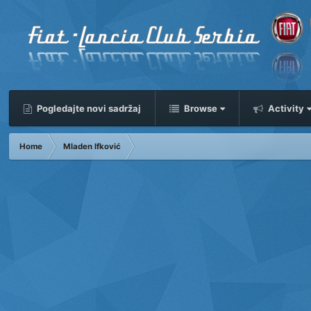
Pogledajte novi sadržaj
Browse
Activity
Home
Mladen Ifković