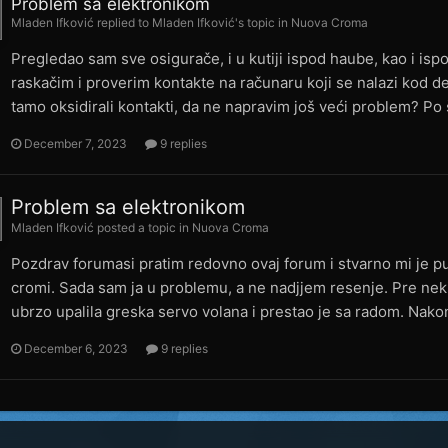
Problem sa elektronikom
Mladen Ifković
replied to
Mladen Ifković
's topic in
Nuova Croma
Pregledao sam sve osigurače, i u kutiji ispod haube, kao i isp
raskačim i proverim kontakte na računaru koji se nalazi kod d
tamo oksidirali kontakti, da ne napravim još veći problem? Po 
December 7, 2023
9 replies
Problem sa elektronikom
Mladen Ifković
posted a topic in
Nuova Croma
Pozdrav forumasi pratim redovno ovaj forum i stvarno mi je p
cromi. Sada sam ja u problemu, a ne nadjjem resenje. Pre nek
ubrzo upalila greska servo volana i prestao je sa radom. Nakon
December 6, 2023
9 replies