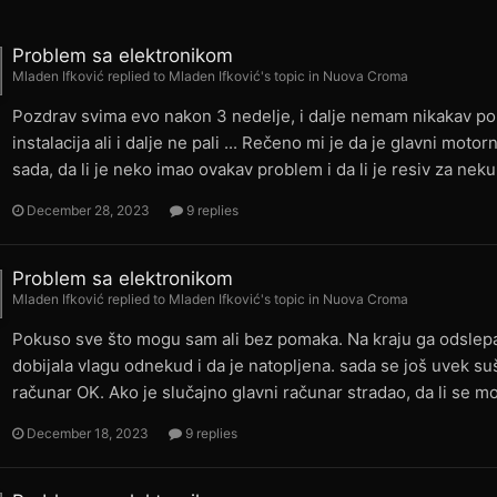
Problem sa elektronikom
Mladen Ifković
replied to
Mladen Ifković
's topic in
Nuova Croma
Pozdrav svima evo nakon 3 nedelje, i dalje nemam nikakav po
instalacija ali i dalje ne pali ... Rečeno mi je da je glavni mot
sada, da li je neko imao ovakav problem i da li je resiv za nek
December 28, 2023
9 replies
Problem sa elektronikom
Mladen Ifković
replied to
Mladen Ifković
's topic in
Nuova Croma
Pokuso sve što mogu sam ali bez pomaka. Na kraju ga odslepao
dobijala vlagu odnekud i da je natopljena. sada se još uvek suš
računar OK. Ako je slučajno glavni računar stradao, da li se 
December 18, 2023
9 replies