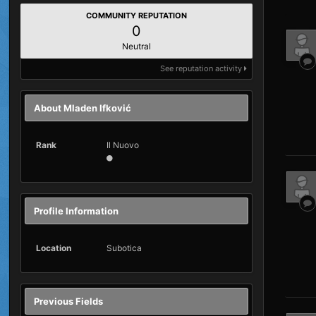
COMMUNITY REPUTATION
0
Neutral
See reputation activity
About Mladen Ifković
Rank
Il Nuovo
Profile Information
Location
Subotica
Previous Fields