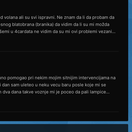
od volana ali su svi ispravni. Ne znam da li da probam da
esnog blatobrana (branika) da vidim da li su mi možda
šemi u 4cardata ne vidim da su mi ovi problemi vezani...
uno pomogao pri nekim mojim sitnijim intervencijama na
i dan sam uleteo u neku vecu baru posle koje mi se
 dva dana takve voznje mi je poceo da pali lampice...