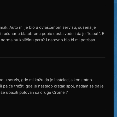
mak. Auto mi je bio u ovlašćenom servisu, sušena je
orni računar u blatobranu popio dosta vode i da je "kaput". E
u normalnu količinu para? I naravno bio bi mi potrban...
 u servis, gde mi kažu da je instalacija konstatno
i pa će tražiti gde je nastaop kratak spoj, nadam se da je
može ubaciti polovan sa druge Crome ?