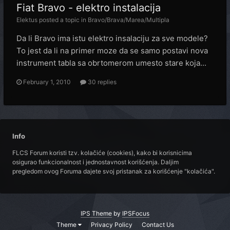
Fiat Bravo - elektro instalacija
Elektus
posted a topic in
Bravo/Brava/Marea/Multipla
Da li Bravo ima istu elektro insalaciju za sve modele?
To jest da li na primer moze da se samo postavi nova
instrument tabla sa obrtomerom umesto stare koja...
February 1, 2010
30 replies
Info
FLCS Forum koristi tzv. kolačiće (cookies), kako bi korisnicima
osigurao funkcionalnost i jednostavnost korišćenja. Daljim
pregledom ovog Foruma dajete svoj pristanak za korišćenje "kolačića".
IPS Theme
by
IPSFocus
Theme
Privacy Policy
Contact Us