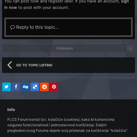
You can post now and register later. If you have an account,
sign
in now
to post with your account.
Reply to this topic...
Followers
0
GO TO TOPIC LISTING
Info
FLCS Forum koristi tzv. kolačiće (cookies), kako bi korisnicima
osigurao funkcionalnost i jednostavnost korišćenja. Daljim
pregledom ovog Foruma dajete svoj pristanak za korišćenje "kolačića".