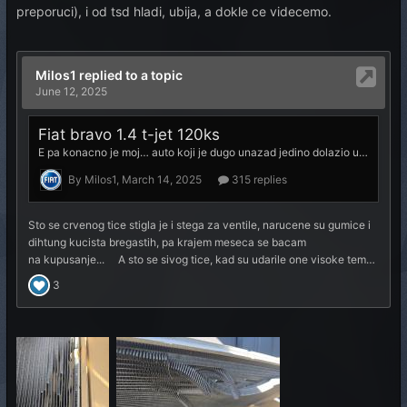
preporuci), i od tsd hladi, ubija, a dokle ce videcemo.