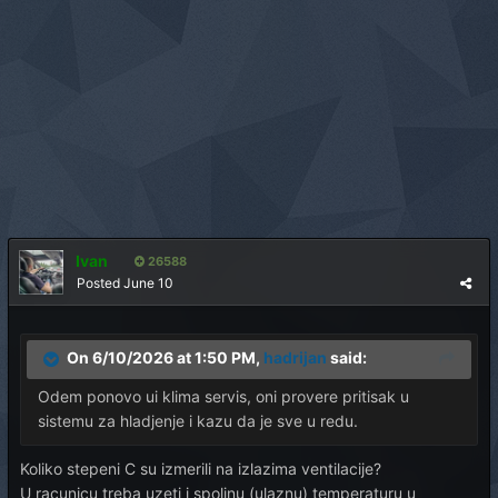
Ivan
26588
Posted
June 10
On 6/10/2026 at 1:50 PM,
hadrijan
said:
Odem ponovo ui klima servis, oni provere pritisak u
sistemu za hladjenje i kazu da je sve u redu.
Koliko stepeni C su izmerili na izlazima ventilacije?
U racunicu treba uzeti i spoljnu (ulaznu) temperaturu u