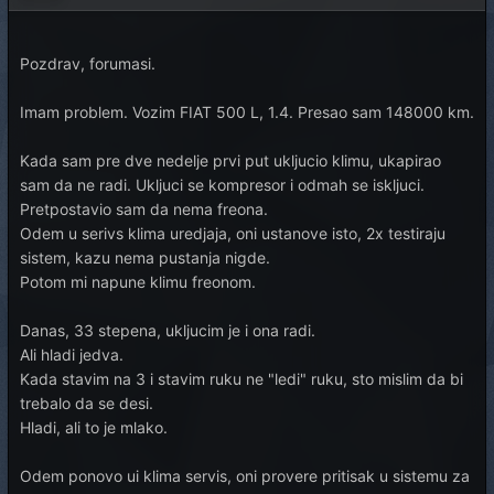
Pozdrav, forumasi.
Imam problem. Vozim FIAT 500 L, 1.4. Presao sam 148000 km.
Kada sam pre dve nedelje prvi put ukljucio klimu, ukapirao
sam da ne radi. Ukljuci se kompresor i odmah se iskljuci.
Pretpostavio sam da nema freona.
Odem u serivs klima uredjaja, oni ustanove isto, 2x testiraju
sistem, kazu nema pustanja nigde.
Potom mi napune klimu freonom.
Danas, 33 stepena, ukljucim je i ona radi.
Ali hladi jedva.
Kada stavim na 3 i stavim ruku ne "ledi" ruku, sto mislim da bi
trebalo da se desi.
Hladi, ali to je mlako.
Odem ponovo ui klima servis, oni provere pritisak u sistemu za