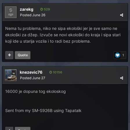
zarekg
529
Posted
June 26
Nema tu problema, niko ne sipa ekološki jer je sve samo ne
ekološki za džep. Izvuče se novi ekološki do kraja i sipa stari
koji ide u starija vozila i to radi bez problema.
Quote
1
knezevic76
10156
Posted
June 27
16000 je dopuna tog ekoloskog
Sent from my SM-S926B using Tapatalk