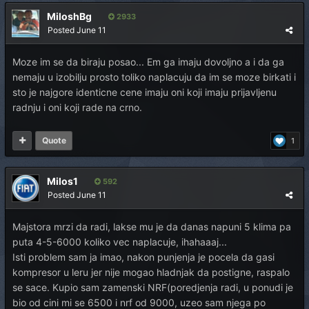
MiloshBg
2933
Posted
June 11
Moze im se da biraju posao... Em ga imaju dovoljno a i da ga
nemaju u izobilju prosto toliko naplacuju da im se moze birkati i
sto je najgore identicne cene imaju oni koji imaju prijavljenu
radnju i oni koji rade na crno.
Quote
1
Milos1
592
Posted
June 11
Majstora mrzi da radi, lakse mu je da danas napuni 5 klima pa
puta 4-5-6000 koliko vec naplacuje, ihahaaaj...
Isti problem sam ja imao, nakon punjenja je pocela da gasi
kompresor u leru jer nije mogao hladnjak da postigne, raspalo
se sace. Kupio sam zamenski NRF(poredjenja radi, u ponudi je
bio od cini mi se 6500 i nrf od 9000, uzeo sam njega po