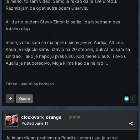
je merio, to sam video. Samo je rekao da je sve u redu.
Razmisljam da opet sutra odem u servis.
Ali da ne budem Stevo Zigon iz serije i da ispadnem bas
totalno glup...
Inace, vozio sam se malopre u sinovljevom Audiju, A3 ima.
Kada je ukljucio klimu, stavio na 20 stepeni, bukvalno sam se
smrzao. Iako je napolju preko 30. Kod mene u autu i ovo u
Audiju je neuporedivo. Moja klima kao da ne radi...
Edited
June 10
by hadrijan
Quote
1
clockwork_orange
1818
Posted
June 11
Ja imam slican problem na Pandi ali znam i sta je uzrok