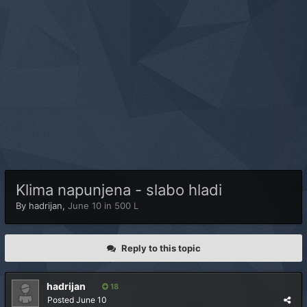
Klima napunjena - slabo hladi
By
hadrijan
,
June 10
in
500 L
Reply to this topic
hadrijan
18
Posted
June 10