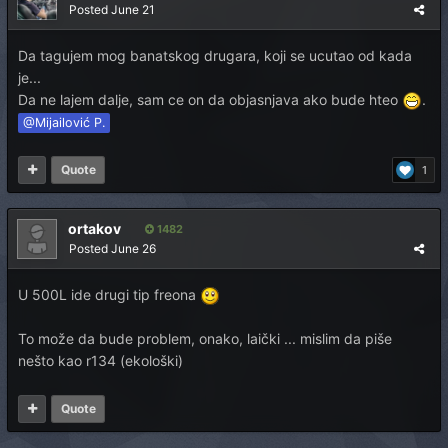
Posted
June 21
Da tagujem mog banatskog drugara, koji se ucutao od kada
je...
Da ne lajem dalje, sam ce on da objasnjava ako bude hteo
.
@Mijailović P.
Quote
1
ortakov
1482
Posted
June 26
U 500L ide drugi tip freona
To može da bude problem, onako, laički ... mislim da piše
nešto kao r134 (ekološki)
Quote