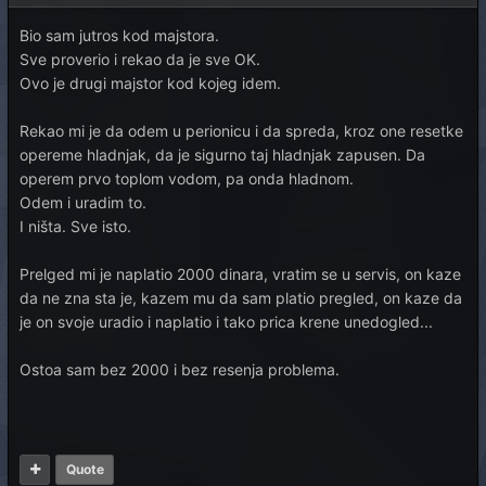
Bio sam jutros kod majstora.
Sve proverio i rekao da je sve OK.
Ovo je drugi majstor kod kojeg idem.
Rekao mi je da odem u perionicu i da spreda, kroz one resetke
opereme hladnjak, da je sigurno taj hladnjak zapusen. Da
operem prvo toplom vodom, pa onda hladnom.
Odem i uradim to.
I ništa. Sve isto.
Prelged mi je naplatio 2000 dinara, vratim se u servis, on kaze
da ne zna sta je, kazem mu da sam platio pregled, on kaze da
je on svoje uradio i naplatio i tako prica krene unedogled...
Ostoa sam bez 2000 i bez resenja problema.
Quote