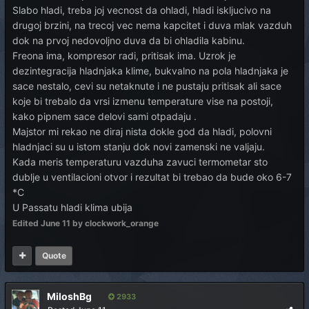
Slabo hladi, treba joj vecnost da ohladi, hladi iskljucivo na
drugoj brzini, na trecoj vec nema kapcitet i duva mlak vazduh
dok na prvoj nedovoljno duva da bi ohladila kabinu.
Freona ima, kompresor radi, pritisak ima. Uzrok je
dezintegracija hladnjaka klime, bukvalno na pola hladnjaka je
sace nestalo, cevi su netaknute i ne pustaju pritisak ali sace
koje bi trebalo da vrsi izmenu temperature vise na postoji,
kako pipnem sace delovi sami otpadaju .
Majstor mi rekao ne diraj nista dokle god da hladi, polovni
hladnjaci su u istom stanju dok novi zamenski ne valjaju.
Kada meris temperaturu vazduha zavuci termometar sto
dublje u ventilacioni otvor i rezultat bi trebao da bude oko 6-7
*C
U Passatu hladi klima ubija
Edited
June 11
by clockwork_orange
Quote
MiloshBg
2933