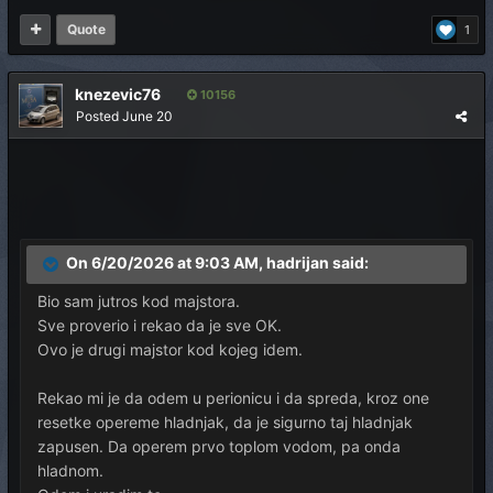
Quote
1
knezevic76
10156
Posted
June 20
On 6/20/2026 at 9:03 AM, hadrijan said:
Bio sam jutros kod majstora.
Sve proverio i rekao da je sve OK.
Ovo je drugi majstor kod kojeg idem.
Rekao mi je da odem u perionicu i da spreda, kroz one
resetke opereme hladnjak, da je sigurno taj hladnjak
zapusen. Da operem prvo toplom vodom, pa onda
hladnom.