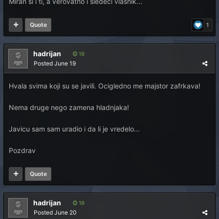
Miran si i ti, a verovatno i sledeci vlasnik...
Quote
1
hadrijan
18
Posted
June 19
Hvala svima koji su se javili. Ocigledno me majstor zafrkava!
Nema druge nego zamena hladnjaka!
Javicu sam sam uradio i da li je vredelo...
Pozdrav
Quote
hadrijan
18
Posted
June 20