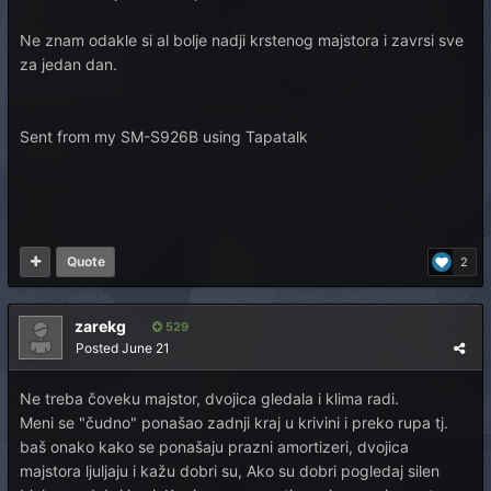
Ne znam odakle si al bolje nadji krstenog majstora i zavrsi sve
za jedan dan.
Sent from my SM-S926B using Tapatalk
Quote
2
zarekg
529
Posted
June 21
Ne treba čoveku majstor, dvojica gledala i klima radi.
Meni se "čudno" ponašao zadnji kraj u krivini i preko rupa tj.
baš onako kako se ponašaju prazni amortizeri, dvojica
majstora ljuljaju i kažu dobri su, Ako su dobri pogledaj silen