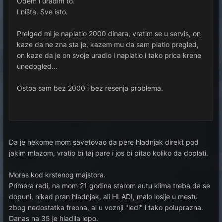
Odem i uradim to.
I ništa. Sve isto.
Prelged mi je naplatio 2000 dinara, vratim se u servis, on
kaze da ne zna sta je, kazem mu da sam platio pregled,
on kaze da je on svoje uradio i naplatio i tako prica krene
unedogled...
Ostoa sam bez 2000 i bez resenja problema.
Da je nekome mom savetovao da pere hladnjak direkt pod
jakim mlazom, vratio bi taj pare i jos bi pitao koliko da doplati.
Moras kod krstenog majstora.
Primera radi, na mom 21 godina starom autu klima treba da se
dopuni, nikad pran hladnjak, ali HLADI, malo losije u mestu
zbog nedostatka freona, al u voznji "ledi" i tako poluprazna.
Danas na 35 je hladila lepo.