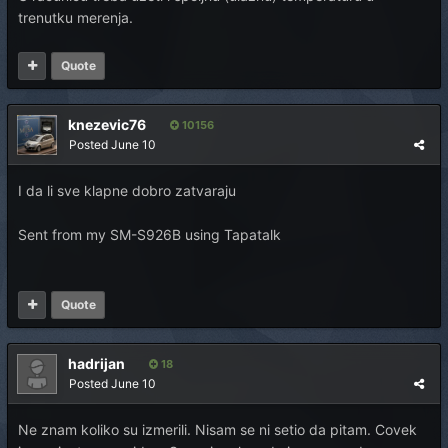
trenutku merenja.
Quote
knezevic76
10156
Posted
June 10
I da li sve klapne dobro zatvaraju
Sent from my SM-S926B using Tapatalk
Quote
hadrijan
18
Posted
June 10
Ne znam koliko su izmerili. Nisam se ni setio da pitam. Covek