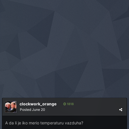
clockwork_orange
1818
Posted
June 20
A da li je iko merio temperaturu vazduha?