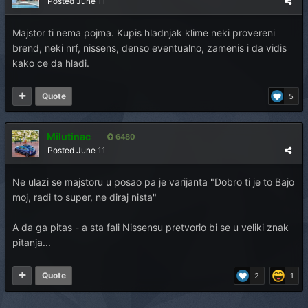
Posted
June 11
Majstor ti nema pojma. Kupis hladnjak klime neki provereni
brend, neki nrf, nissens, denso eventualno, zamenis i da vidis
kako ce da hladi.
Quote
5
Milutinac
6480
Posted
June 11
Ne ulazi se majstoru u posao pa je varijanta "Dobro ti je to Bajo
moj, radi to super, ne diraj nista"
A da ga pitas - a sta fali Nissensu pretvorio bi se u veliki znak
pitanja...
Quote
2
1