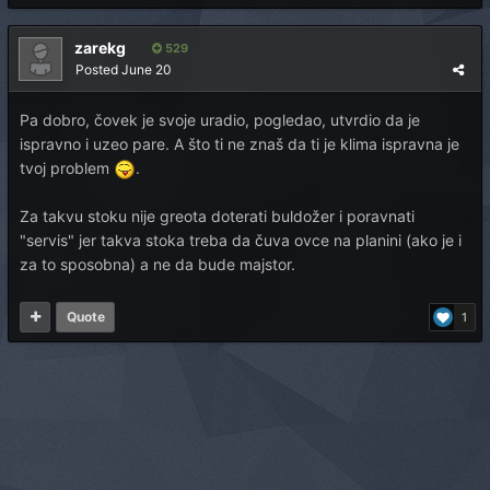
zarekg
529
Posted
June 20
Pa dobro, čovek je svoje uradio, pogledao, utvrdio da je
ispravno i uzeo pare. A što ti ne znaš da ti je klima ispravna je
tvoj problem
.
Za takvu stoku nije greota doterati buldožer i poravnati
"servis" jer takva stoka treba da čuva ovce na planini (ako je i
za to sposobna) a ne da bude majstor.
Quote
1