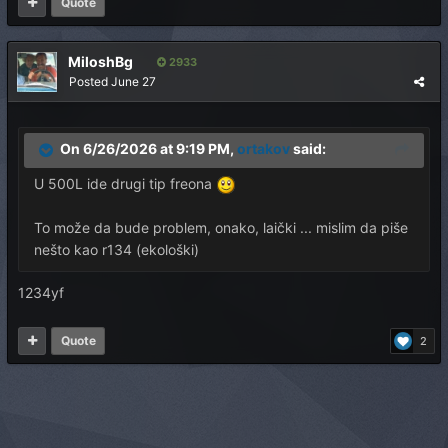
Quote
MiloshBg
2933
Posted
June 27
On 6/26/2026 at 9:19 PM,
ortakov
said:
U 500L ide drugi tip freona
To može da bude problem, onako, laički ... mislim da piše
nešto kao r134 (ekološki)
1234yf
Quote
2