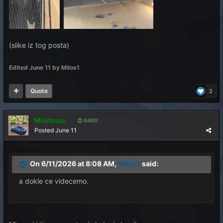
(slike iz tog posta)
Edited
June 11
by Milos1
Quote
2
Milutinac
6480
Posted
June 11
On 6/11/2026 at 8:08 AM,
Milos1
said:
a dokle ce videcemo.