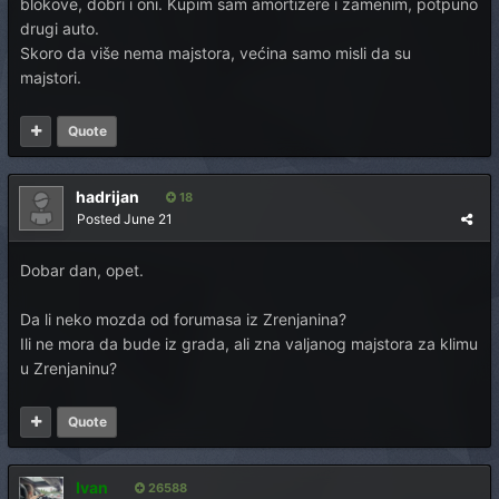
blokove, dobri i oni. Kupim sam amortizere i zamenim, potpuno
drugi auto.
Skoro da više nema majstora, većina samo misli da su
majstori.
Quote
hadrijan
18
Posted
June 21
Dobar dan, opet.
Da li neko mozda od forumasa iz Zrenjanina?
Ili ne mora da bude iz grada, ali zna valjanog majstora za klimu
u Zrenjaninu?
Quote
Ivan
26588