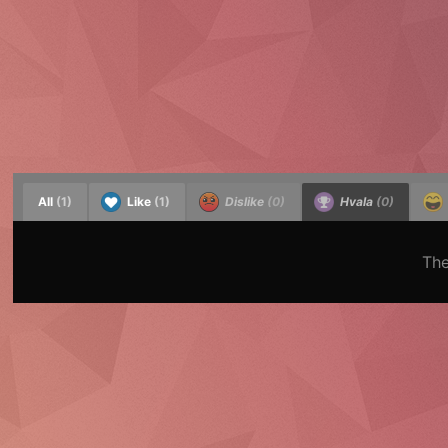
All
(1)
Like
(1)
Dislike
(0)
Hvala
(0)
The