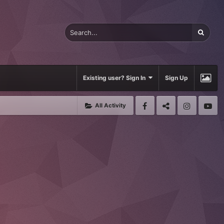
Existing user? Sign In
Sign Up
All Activity