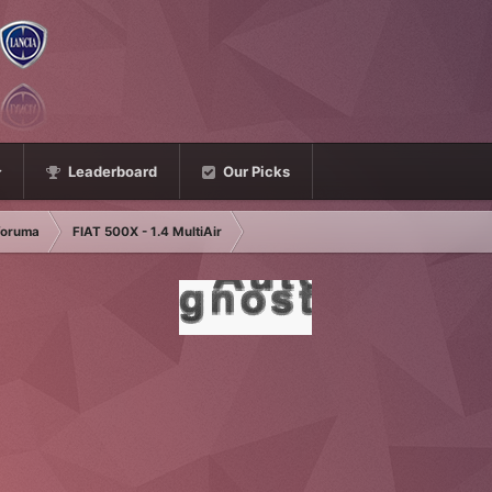
Leaderboard
Our Picks
 foruma
FIAT 500X - 1.4 MultiAir