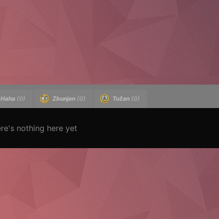
Haha
(0)
Zbunjen
(0)
Tužan
(0)
re's nothing here yet