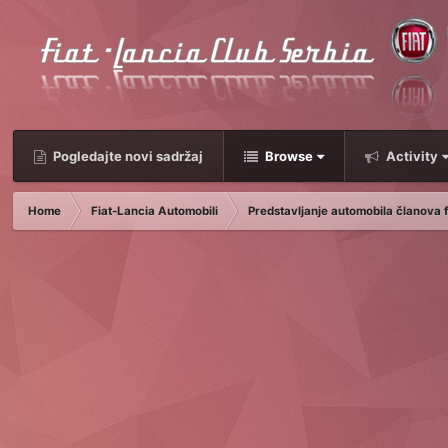
Pogledajte novi sadržaj
Browse
Activity
Home
Fiat-Lancia Automobili
Predstavljanje automobila članova