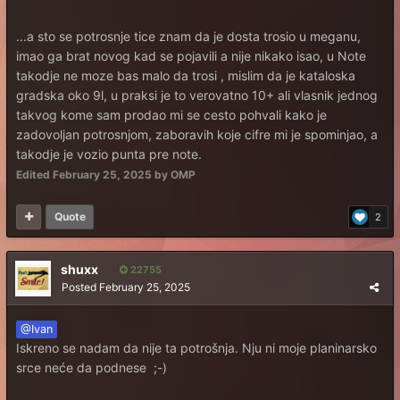
...a sto se potrosnje tice znam da je dosta trosio u meganu,
imao ga brat novog kad se pojavili a nije nikako isao, u Note
takodje ne moze bas malo da trosi , mislim da je kataloska
gradska oko 9l, u praksi je to verovatno 10+ ali vlasnik jednog
takvog kome sam prodao mi se cesto pohvali kako je
zadovoljan potrosnjom, zaboravih koje cifre mi je spominjao, a
takodje je vozio punta pre note.
Edited
February 25, 2025
by OMP
Quote
2
shuxx
22755
Posted
February 25, 2025
@Ivan
Iskreno se nadam da nije ta potrošnja. Nju ni moje planinarsko
srce neće da podnese ;-)