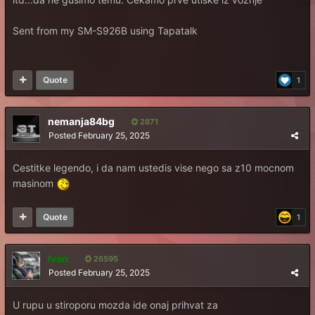
Sent from my SM-S926B using Tapatalk
Quote
1
nemanja84bg
2871
Posted
February 25, 2025
Cestitke legendo, i da nam ustedis vise nego sa z10 mocnom
masinom
Quote
1
Ivan
26595
Posted
February 25, 2025
U rupu u stiroporu mozda ide onaj prihvat za