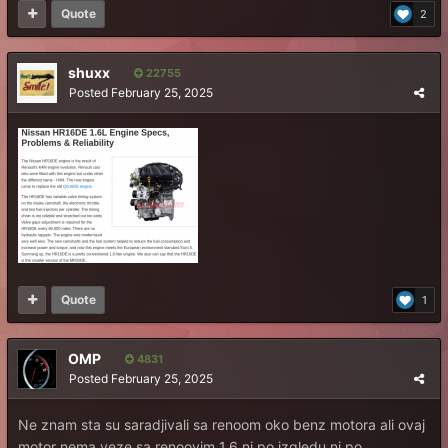
Quote
2
shuxx
22755
Posted
February 25, 2025
Quote
1
OMP
4831
Posted
February 25, 2025
Ne znam sta su saradjivali sa renoom oko benz motora ali ovaj
motor nema veze sa renoovim 1.6 ni po izgledu ni po