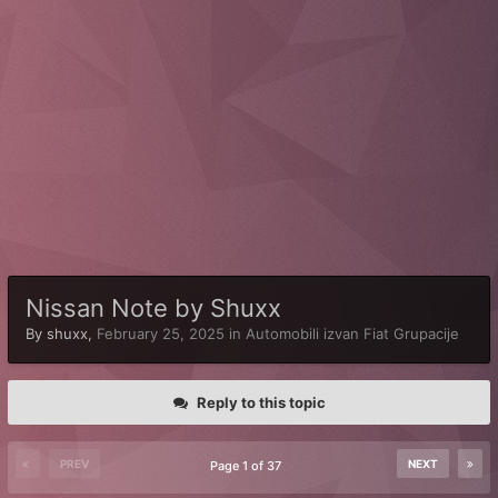
Nissan Note by Shuxx
By
shuxx
,
February 25, 2025
in
Automobili izvan Fiat Grupacije
Reply to this topic
PREV
NEXT
Page 1 of 37