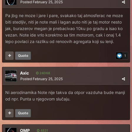
Posted
February 25, 2025
Pa jbg ne moze i jare i pare, svakako taj atmosferac ne moze
biti stedljiv, niti je note mali i lagan auto niti je taj motor nesto
jak, burazerov megan je prebacivao 10ku po gradu a isao ko
vezan. Note ide vrlo korektno sa tim motorom, cak i onaj 1.4
lepo povlaci za razliku od renoovih agregata koji su lenji.
Quote
1
Axic
24068
Posted
February 25, 2025
Ni aerodinamika Note nije takva da otpor vazduha bude manji
od npr. Punta u njegovom slučaju.
Quote
OMP
4831