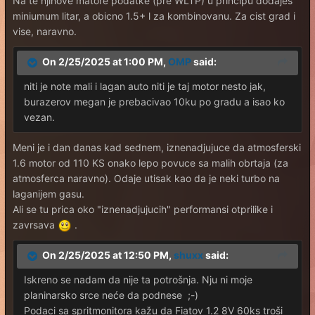
Na te njihove matore podatke (pre WLTP) u principu dodajes
miniumum litar, a obicno 1.5+ l za kombinovanu. Za cist grad i
vise, naravno.
On 2/25/2025 at 1:00 PM,
OMP
said:
niti je note mali i lagan auto niti je taj motor nesto jak,
burazerov megan je prebacivao 10ku po gradu a isao ko
vezan.
Meni je i dan danas kad sednem, iznenadjujuce da atmosferski
1.6 motor od 110 KS onako lepo povuce sa malih obrtaja (za
atmosferca naravno). Odaje utisak kao da je neki turbo na
laganijem gasu.
Ali se tu prica oko "iznenadjujucih" performansi otprilike i
zavrsava
.
On 2/25/2025 at 12:50 PM,
shuxx
said:
Iskreno se nadam da nije ta potrošnja. Nju ni moje
planinarsko srce neće da podnese ;-)
Podaci sa spritmonitora kažu da Fiatov 1.2 8V 60ks troši