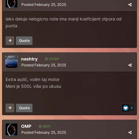
Posted
February 25, 2025
iako deluje nelogicno note ima manji koeficijent otpora od
punta
Quote
neshtry
21785
Posted
February 25, 2025
Extra autić, volim taj motor
Meni je 500L više po ukusu
Quote
1
OMP
4831
Posted
February 25, 2025