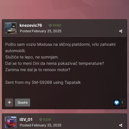
knezevic76
10161
Posted
February 25, 2025
Pošto sam vozio Modusa na sličnoj platdormi, vrlo zahvalni
automobili.
Služiće te lepo, ne sumnjam.
Dal se to meni čini da nema pokazivač temperature?
Zanima me dal je to renoov motor?
Sent from my SM-S926B using Tapatalk
Quote
1
ISV_01
5220
Posted
February 25, 2025