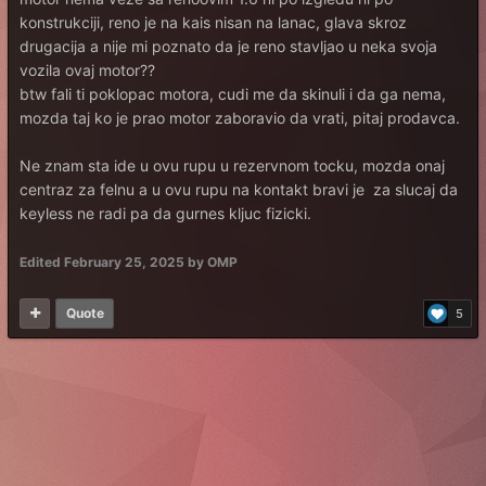
konstrukciji, reno je na kais nisan na lanac, glava skroz
drugacija a nije mi poznato da je reno stavljao u neka svoja
vozila ovaj motor??
btw fali ti poklopac motora, cudi me da skinuli i da ga nema,
mozda taj ko je prao motor zaboravio da vrati, pitaj prodavca.
Ne znam sta ide u ovu rupu u rezervnom tocku, mozda onaj
centraz za felnu a u ovu rupu na kontakt bravi je za slucaj da
keyless ne radi pa da gurnes kljuc fizicki.
Edited
February 25, 2025
by OMP
Quote
5