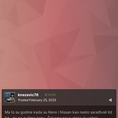
knezevic76
10161
Posted
February 25, 2025
Ma to su godine kada su Reno i Nissan kao nesto sarađivali itd
itd...da ne gušimo temu. Čekamo prve utiske iz vožnje