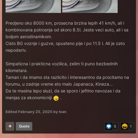
Predjeno oko 8000 km, prosecna brzina lepih 41 km/h, ali i
kombinovana potrosnja od skoro 8.5l. Jeste veci auto, ali i sa
boljom aerodinamikom.
Cisto BG voznje i guzve, opusteno pije i po 11.5 l. Ali je zato
nepoderiv.
Simpaticna i prakticna vozilica, zelim ti puno bezbednih
kilometara.
Taman i da imamo sta razlicito i interesantno da procitamo na
forumu, u zadnje vreme eto malo Japanaca, Kineza...
Da te masina lepo sluzi, da se sporo i jeftino navozas i da
menjas za ekonomicniji
.
Edited
February 25, 2025
by Ivan
Quote
5
1