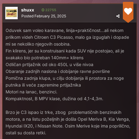
shuxx
22755
Posted
February 25, 2025
Oduvek sam voleo karavane, linija+praktičnost...ali nekom
prilkom videh Citroen C3 Picasso, malo ga izguglah i dopade
mi se nekoliko njegovih osobina.
Fin klirens, jer su konstruisani kada SUV nije postojao, ali je
svakako bio potreban 140mm+ klirens
Odličan prtljažnik od oko 450L u više nivoa
Obaranje zadnjih naslona i dobijanje ravne površine
Pomična zadnja klupa, u cilju dobijanja ili prostora za noge
putnika ili veće zapremine prtljažnika
Motori na lanac, benzinci.
Kompaktnost, B MPV klase, dužina od 4,1-4,3m.
Brzo je C3 ispao iz trke, zbog problematičnih benzinskih
motora, a na listu poželjnih je došla Opel Meriva B, Kia Venga,
Hyundai IX20, i Nissan Note. Osim Merive koje ima poprilično,
ostali su dosta retki.