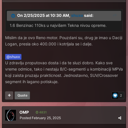
On 2/25/2025 at 10:30 AM,
shuxx
said:
1.6 Benzinac 110ks u najvišem Tekna nivou opreme.
Mislim da je ovo Reno motor. Pouzdani su, drug je imao u Daciji
Logan, presla oko 400.000 i kotrljala se i dalje.
@shuxx
U zdravlju proputovao dosta i da te sluzi dobro. Kako sve
vreme odmice, tako i nestaju B/C-segmenti u kombinaciji MPVa
koji zaista pruzaju prakticnost. Jednostavno, SUV/Crossover
segment ih lagano potiskuje.
Quote
2
OMP
4831
Posted
February 25, 2025