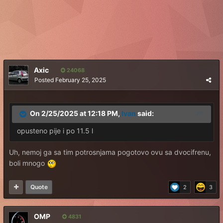
Axic
24068
Posted
February 25, 2025
On 2/25/2025 at 12:18 PM,
Ivan
said:
opusteno pije i po 11.5 l
Uh, nemoj ga sa tim potrosnjama pogotovo ovu sa dvocifrenu,
boli mnogo
Quote
2
3
OMP
4831