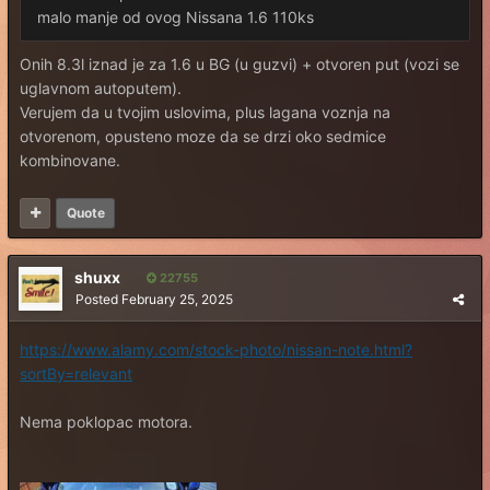
malo manje od ovog Nissana 1.6 110ks
Onih 8.3l iznad je za 1.6 u BG (u guzvi) + otvoren put (vozi se
uglavnom autoputem).
Verujem da u tvojim uslovima, plus lagana voznja na
otvorenom, opusteno moze da se drzi oko sedmice
kombinovane.
Quote
shuxx
22755
Posted
February 25, 2025
https://www.alamy.com/stock-photo/nissan-note.html?
sortBy=relevant
Nema poklopac motora.