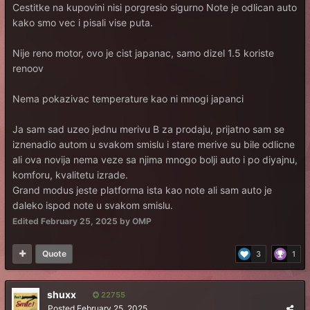
Cestitke na kupovini nisi porgresio sigurno Note je odlican auto
kako smo vec i pisali vise puta.
Nije reno motor, ovo je cist japanac, samo dizel 1.5 koriste
renoov
Nema pokazivac temperature kao ni mnogi japanci
Ja sam sad uzeo jednu merivu B za prodaju, prijatno sam se
iznenadio autom u svakom smislu i stare merive su bile odlicne
ali ova novija nema veze sa njima mnogo bolji auto i po diyajnu,
komforu, kvalitetu izrade.
Grand modus jeste platforma ista kao note ali sam auto je
daleko ispod note u svakom smislu.
Edited
February 25, 2025
by OMP
Quote
3
1
shuxx
22755
Posted
February 25, 2025