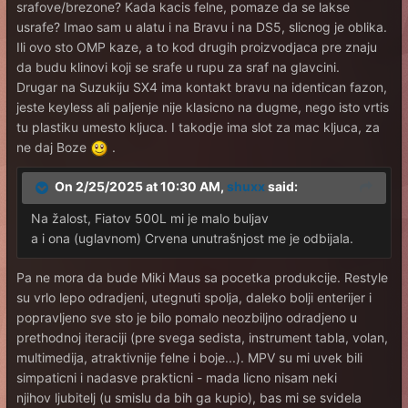
srafove/brezone? Kada kacis felne, pomaze da se lakse
usrafe? Imao sam u alatu i na Bravu i na DS5, slicnog je oblika.
Ili ovo sto OMP kaze, a to kod drugih proizvodjaca pre znaju
da budu klinovi koji se srafe u rupu za sraf na glavcini.
Drugar na Suzukiju SX4 ima kontakt bravu na identican fazon,
jeste keyless ali paljenje nije klasicno na dugme, nego isto vrtis
tu plastiku umesto kljuca. I takodje ima slot za mac kljuca, za
ne daj Boze
.
On 2/25/2025 at 10:30 AM,
shuxx
said:
Na žalost, Fiatov 500L mi je malo buljav
a i ona (uglavnom) Crvena unutrašnjost me je odbijala.
Pa ne mora da bude Miki Maus sa pocetka produkcije. Restyle
su vrlo lepo odradjeni, utegnuti spolja, daleko bolji enterijer i
popravljeno sve sto je bilo pomalo neozbiljno odradjeno u
prethodnoj iteraciji (pre svega sedista, instrument tabla, volan,
multimedija, atraktivnije felne i boje...). MPV su mi uvek bili
simpaticni i nadasve prakticni - mada licno nisam neki
njihov ljubitelj (u smislu da bih ga kupio), bas mi se svidela