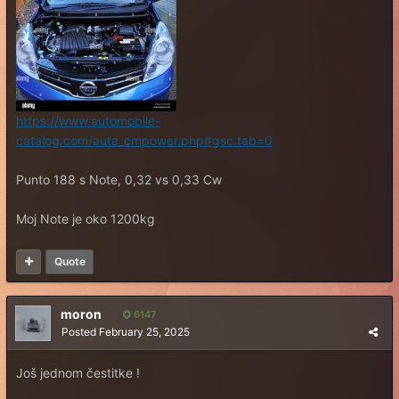
https://www.automobile-
catalog.com/auta_cmpower.php#gsc.tab=0
Punto 188 s Note, 0,32 vs 0,33 Cw
Moj Note je oko 1200kg
Quote
moron
6147
Posted
February 25, 2025
Još jednom čestitke !