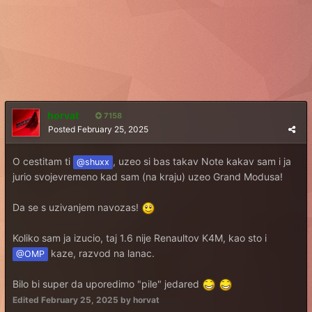
horvat
7158
Posted
February 25, 2025
O cestitam ti
, uzeo si bas takav Note kakav sam i ja
@shuxx
jurio svojevremeno kad sam (na kraju) uzeo Grand Modusa!
Da se s uzivanjem navozas!
Koliko sam ja izucio, taj 1.6 nije Renaultov K4M, kao sto i
kaze, razvod na lanac.
@OMP
Bilo bi super da uporedimo "pile" jedared
Edited
February 25, 2025
by horvat