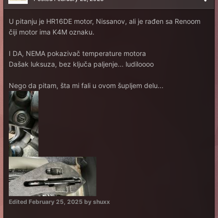
U pitanju je HR16DE motor, Nissanov, ali je rađen sa Renoom
čiji motor ima K4M oznaku.
I DA, NEMA pokazivač temperature motora
Dašak luksuza, bez ključa paljenje... ludiloooo
Nego da pitam, šta mi fali u ovom šupljem delu...
Edited
February 25, 2025
by shuxx