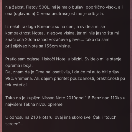
Na žalost, Fiatov 500L, mi je malo buljav, poprilično visok, a i
ona (uglavnom) Crvena unutrašnjost me je odbijala.
Iz nekih razloga Koreanci su na ceni, a svidela mi se
kompaktnost Notea, njegova visina, jer mi nije jasno šta mi
znači cca 20cm iznad vozačeve glave.... tako da sam
priželjkivao Note sa 155cm visine.
Pratio sam oglase, i iskoči Note, u blizini. Svidelo mi je stanje,
oprema i boja.
Da, znam da je Crna naj osetljivija, i da će mi auto biti prljav
99% vremena. Ali, dajem prioritet pouzdanosti, praktičnosti pa
tek estetici.
Tako da je kupljen Nissan Note 2010god 1.6 Benzinac 110ks u
najvišem Tekna nivou opreme.
U odnosu na Z10 klotaru, ovaj ima skoro sve. Čak i "touch
screen"...