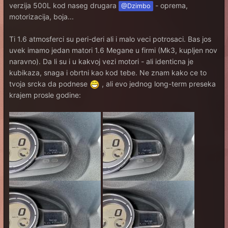
verzija 500L kod naseg drugara
- oprema,
@Dzimbo
motorizacija, boja...
Ti 1.6 atmosferci su peri-deri ali i malo veci potrosaci. Bas jos
uvek imamo jedan matori 1.6 Megane u firmi (Mk3, kupljen nov
naravno). Da li su i u kakvoj vezi motori - ali identicna je
kubikaza, snaga i obrtni kao kod tebe. Ne znam kako ce to
tvoja srcka da podnese
, ali evo jednog long-term preseka
krajem prosle godine: