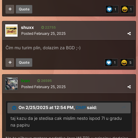
Quote
1
1
shuxx
22755
Posted
February 25, 2025
Čim mu turim plin, dolazim za BGD ;-)
Quote
1
5
Ivan
26595
Posted
February 25, 2025
On 2/25/2025 at 12:54 PM,
OMP
said:
taj kazu da je stedisa cak mislim nesto ispod 7l u gradu
na papiru