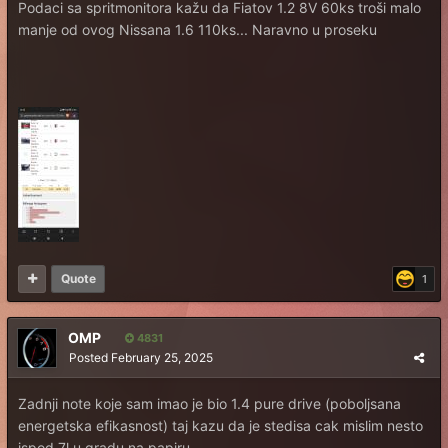
Podaci sa spritmonitora kažu da Fiatov 1.2 8V 60ks troši malo
manje od ovog Nissana 1.6 110ks... Naravno u proseku
Quote
1
OMP
4831
Posted
February 25, 2025
Zadnji note koje sam imao je bio 1.4 pure drive (poboljsana
energetska efikasnost) taj kazu da je stedisa cak mislim nesto
ispod 7l u gradu na papiru