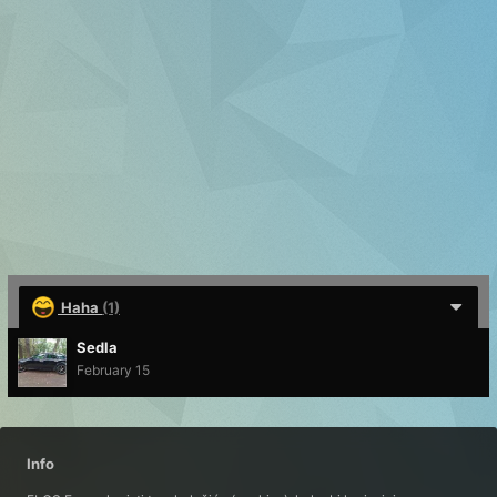
Haha
(1)
Sedla
February 15
Info