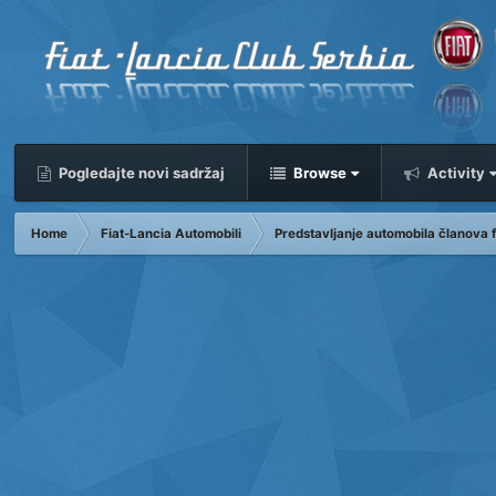
Pogledajte novi sadržaj
Browse
Activity
Home
Fiat-Lancia Automobili
Predstavljanje automobila članova