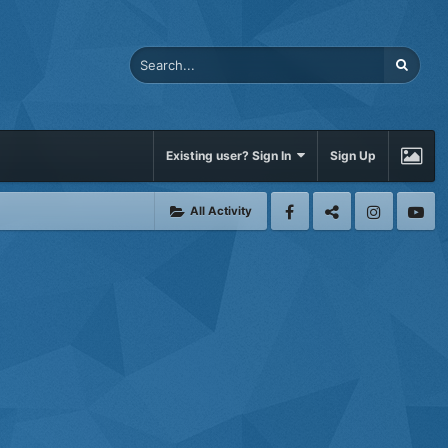
Existing user? Sign In
Sign Up
All Activity