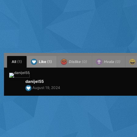
All
(1)
Like
(1)
Dislike
(0)
Hvala
(0)
danijel55
August 19, 2024