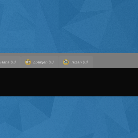
Haha
(0)
Zbunjen
(0)
Tužan
(0)