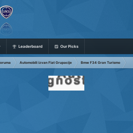
Leaderboard
Our Picks
 foruma
Automobili izvan Fiat Grupacije
Bmw F34 Gran Turismo