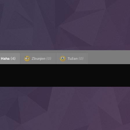
Haha
(4)
Zbunjen
(0)
Tužan
(0)