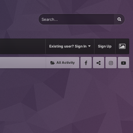
Existing user? Sign In
Sign Up
All Activity