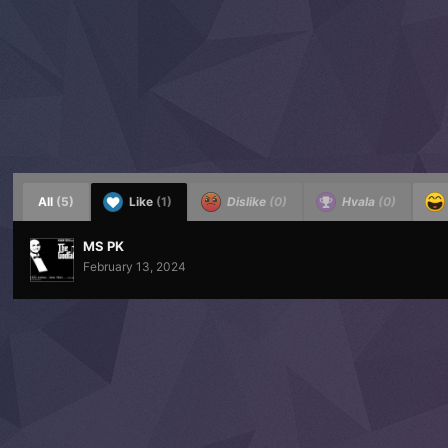
All
(5)
Like
(1)
Dislike
(0)
Hvala
(0)
MS PK
February 13, 2024