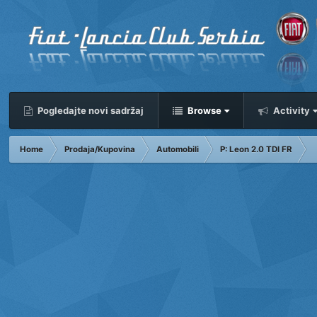
Pogledajte novi sadržaj
Browse
Activity
Home
Prodaja/Kupovina
Automobili
P: Leon 2.0 TDI FR