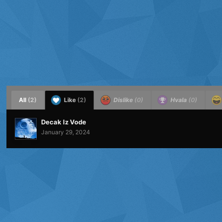
All
(2)
Like
(2)
Dislike
(0)
Hvala
(0)
Decak Iz Vode
January 29, 2024