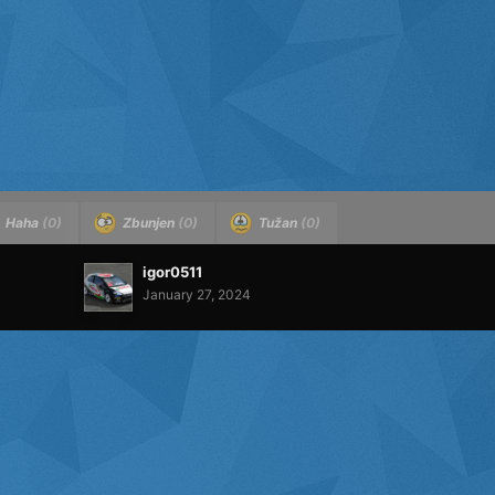
Haha
(0)
Zbunjen
(0)
Tužan
(0)
igor0511
January 27, 2024