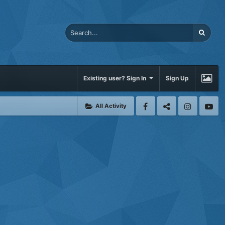
Existing user? Sign In
Sign Up
All Activity