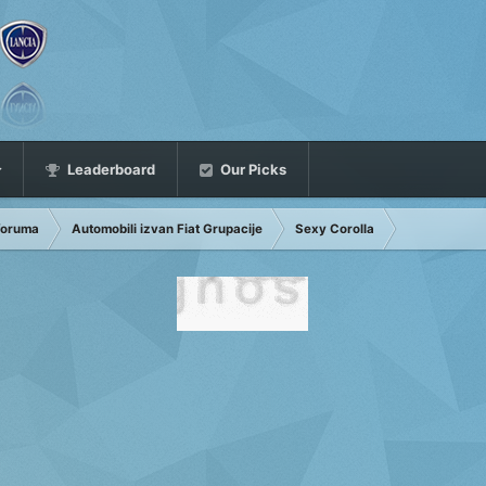
Leaderboard
Our Picks
 foruma
Automobili izvan Fiat Grupacije
Sexy Corolla