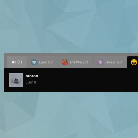
All
(1)
Like
(0)
Dislike
(0)
Hvala
(0)
moron
July 8