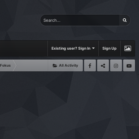
Existing user? Sign In
Sign Up
 Fokus
All Activity