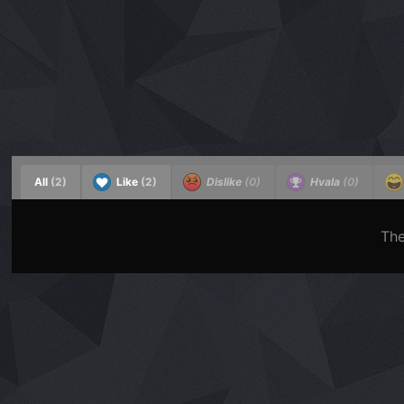
All
(2)
Like
(2)
Dislike
(0)
Hvala
(0)
The