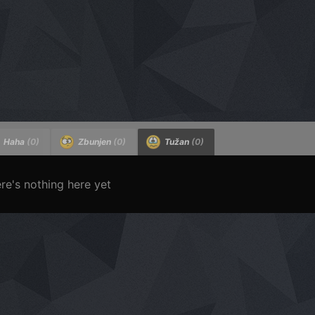
Haha
(0)
Zbunjen
(0)
Tužan
(0)
re's nothing here yet