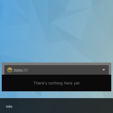
Haha
(0)
There's nothing here yet
Info