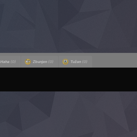
Haha
(0)
Zbunjen
(0)
Tužan
(0)