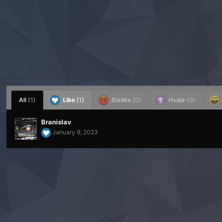
All
(1)
Like
(1)
Dislike
(0)
Hvala
(0)
Branislav
January 9, 2023