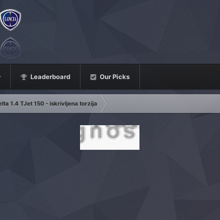
Leaderboard
Our Picks
ta 1.4 TJet 150 - iskrivljena torzija