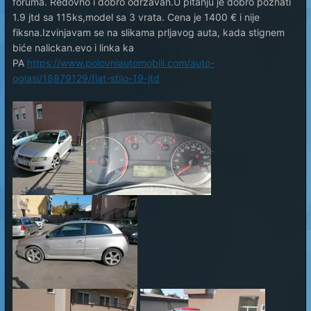
foruma. Redovno i dobro održavan.U pitanju je dobro poznati
1.9 jtd sa 115ks,model sa 3 vrata. Cena je 1400 € i nije
fiksna.Izvinjavam se na slikama prljavog auta, kada stignem
biće nalickan.evo i linka ka
PA
https://www.polovniautomobili.com/auto-
oglasi/18879129/fiat-stilo-19-jtd