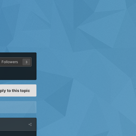
Followers
3
ply to this topic