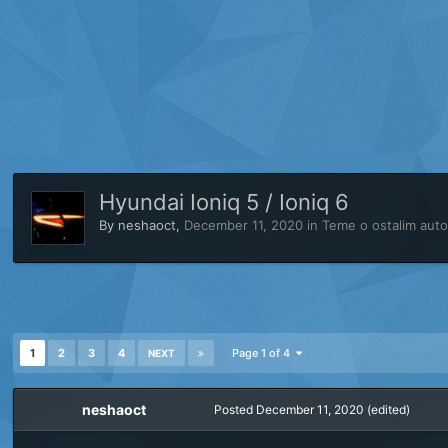
Hyundai Ioniq 5 / Ioniq 6
By
neshaoct
,
December 11, 2020
in
Teme o ostalim aut
1
2
3
4
Page 1 of 4
NEXT
neshaoct
Posted
December 11, 2020
(edited)