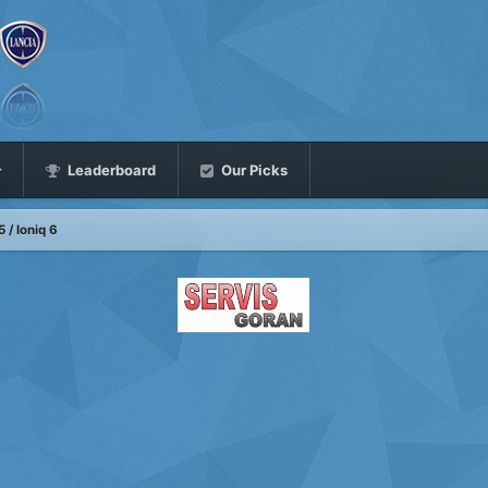
Leaderboard
Our Picks
 / Ioniq 6