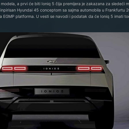
i modela, a prvi će biti Ioniq 5 čija premijera je zakazana za sledeći 
 inpirisan Hyundai 45 conceptom sa sajma automobila u Frankfurtu 2
a EGMP platforma. U vesti se navodi i podatak da će Ioniq 5 imati t