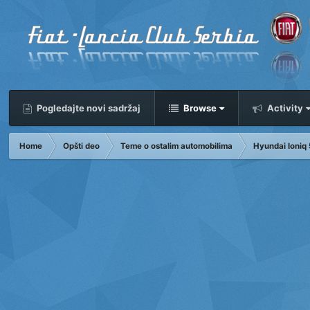
Pogledajte novi sadržaj
Browse
Activity
Home
Opšti deo
Teme o ostalim automobilima
Hyundai Ioniq 5