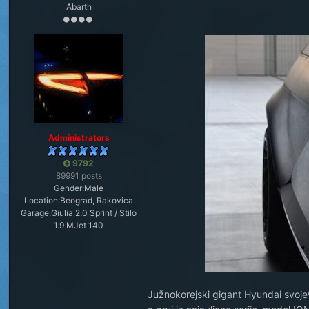
Abarth
Administrators
9792
89991 posts
Gender:
Male
Location:
Beograd, Rakovica
Garage:
Giulia 2.0 Sprint / Stilo
1.9 MJet 140
Južnokorejski gigant Hyundai svoje