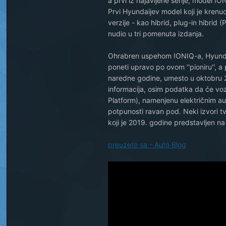
a prvi iz najavljene serije, model IO
Prvi Hyundaijev model koji je krenuo
verzije - kao hibrid, plug-in hibrid 
nudio u tri pomenuta izdanja.
Ohrabren uspehom IONIQ-a, Hyundai 
poneti upravo po ovom ''pioniru'', a 
naredne godine, umesto u oktobru 
informacija, osim podatka da će voz
Platform), namenjenu električnim au
potpunosti ravan pod. Neki izvori 
koji je 2019. godine predstavljen n
preuzeto sa - Auto Blog