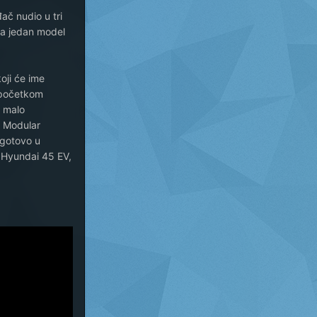
ač nudio u tri
ima jedan model
oji će ime
ć početkom
a malo
l Modular
 gotovo u
m Hyundai 45 EV,