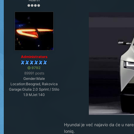
Administrators
9792
89991 posts
Gender:
Male
Location:
Beograd, Rakovica
Garage:
Giulia 2.0 Sprint / Stilo
1.9 MJet 140
Hyundai je već najavio da će u nare
Ioniq.