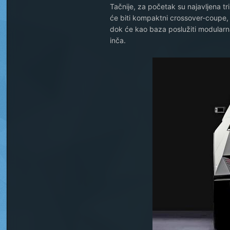
Tačnije, za početak su najavljena tr
će biti kompaktni crossover-coupe,
dok će kao baza poslužiti modularn
inča.