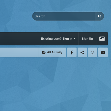
Existing user? Sign In
Sign Up
All Activity