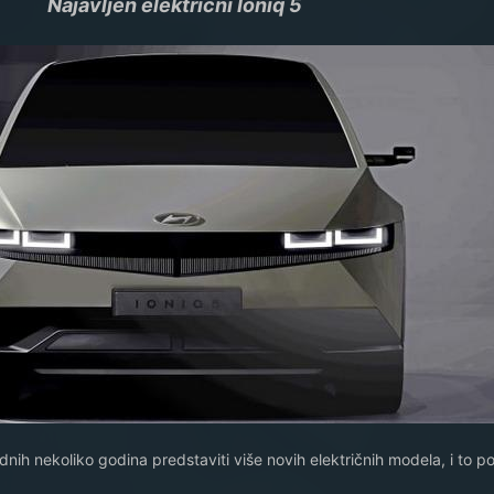
Najavljen električni Ioniq 5
dnih nekoliko godina predstaviti više novih električnih modela, i to