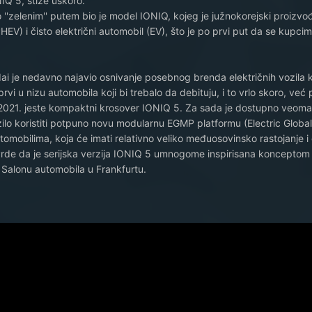
NIQ 5, stiže uskoro.
 ''zelenim'' putem bio je model IONIQ, kojeg je južnokorejski proizvođ
(PHEV) i čisto električni automobil (EV), što je po prvi put da se kupc
je nedavno najavio osnivanje posebnog brenda električnih vozila k
prvi u nizu automobila koji bi trebalo da debituju, i to vrlo skoro, ve
2021. jeste kompaktni krosover IONIQ 5. Za sada je dostupno veom
ilo koristiti potpuno novu modularnu EGMP platformu (Electric Globa
tomobilima, koja će imati relativno veliko međuosovinsko rastojanje i
tvrde da je serijska verzija IONIQ 5 umnogome inspirisana koncepto
a Salonu automobila u Frankfurtu.