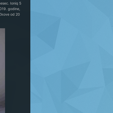
mesec. Ioniq 5
019. godine,
očkove od 20