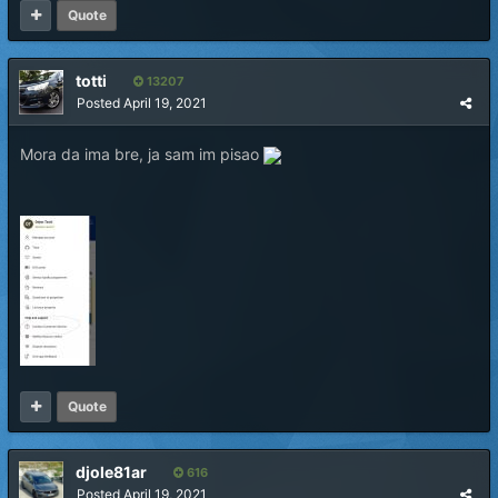
Quote
totti
13207
Posted
April 19, 2021
Mora da ima bre, ja sam im pisao
Quote
djole81ar
616
Posted
April 19, 2021