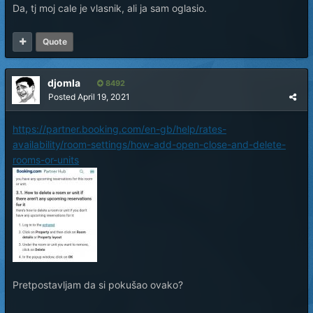
Da, tj moj cale je vlasnik, ali ja sam oglasio.
Quote
djomla
8492
Posted
April 19, 2021
https://partner.booking.com/en-gb/help/rates-
availability/room-settings/how-add-open-close-and-delete-
rooms-or-units
Pretpostavljam da si pokušao ovako?