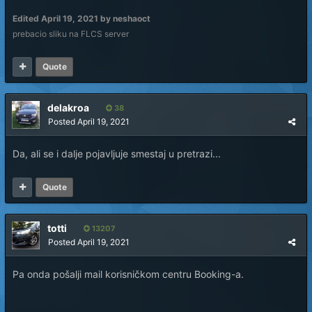
Edited
April 19, 2021
by neshaoct
prebacio sliku na FLCS server
Quote
delakroa
38
Posted
April 19, 2021
Da, ali se i dalje pojavljuje smestaj u pretrazi...
Quote
totti
13207
Posted
April 19, 2021
Pa onda pošalji mail korisničkom centru Booking-a.