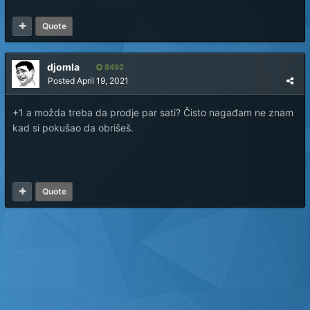
Quote
djomla
8492
Posted
April 19, 2021
+1 a možda treba da prodje par sati? Čisto nagađam ne znam
kad si pokušao da obrišeš.
Quote