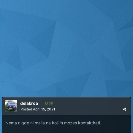
delakroa
38
Posted
April 19, 2021
Nema nigde ni maila na koji ih mozes kontaktirati...