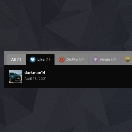
All
(1)
Like
(1)
Dislike
(0)
Hvala
(0)
darkman14
April 13, 2021