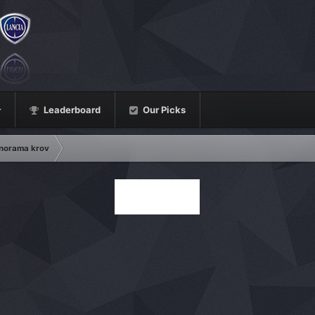
Leaderboard
Our Picks
norama krov