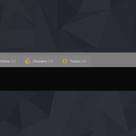
Haha
(0)
Zbunjen
(0)
Tužan
(0)