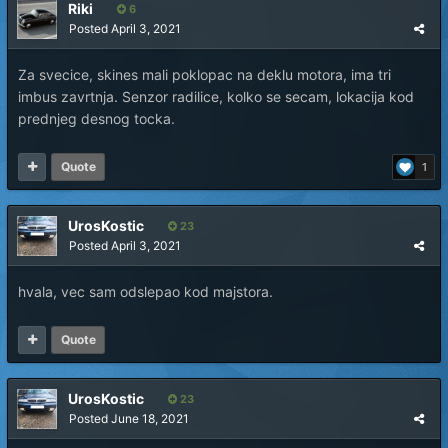
Riki
6
Posted
April 3, 2021
Za svecice, skines mali poklopac na deklu motora, ima tri
imbus zavrtnja. Senzor radilice, kolko se secam, lokacija kod
prednjeg desnog tocka.
Quote
1
UrosKostic
23
Posted
April 3, 2021
hvala, vec sam odslepao kod majstora.
Quote
UrosKostic
23
Posted
June 18, 2021