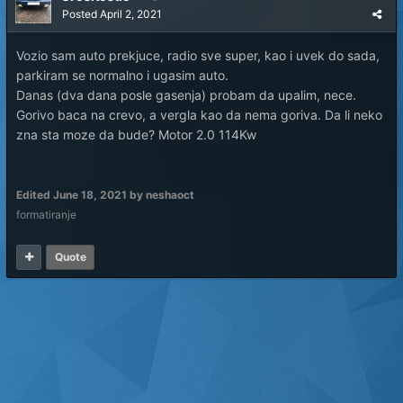
Posted
April 2, 2021
Vozio sam auto prekjuce, radio sve super, kao i uvek do sada,
parkiram se normalno i ugasim auto.
Danas (dva dana posle gasenja) probam da upalim, nece.
Gorivo baca na crevo, a vergla kao da nema goriva. Da li neko
zna sta moze da bude? Motor 2.0 114Kw
Edited
June 18, 2021
by neshaoct
formatiranje
Quote