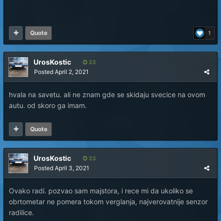
Quote
1
UrosKostic
23
Posted
April 2, 2021
hvala na savetu. ali ne znam gde se skidaju svecice na ovom
autu. od skoro ga imam.
Quote
UrosKostic
23
Posted
April 3, 2021
Ovako radi. pozvao sam majstora, i rece mi da ukoliko se
obrtometar ne pomera tokom verglanja, najverovatnije senzor
radilice.