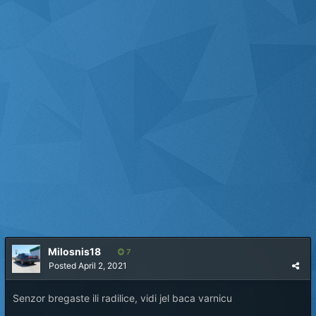
Milosnis18
7
Posted
April 2, 2021
Senzor bregaste ili radilice, vidi jel baca varnicu