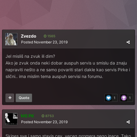
Zvezdo
1565
Posted
November 23, 2019
Jel misliš na zvuk ili dim?
Ako je zvuk onda neki dobar auspuh servis u smislu da znaju
napraviti nešto a ne samo povariti stari dakle kao servis Pirke i
slični.. ima mislim tema auspuh servisi na forumu.
Quote
1
1
MS PK
8753
Posted
November 23, 2019
Skines sve i samo stavis cev, veceg promera nego inace. Tako