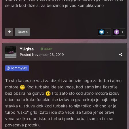
se radi kod dizela, za benzinca je vec komplikovano
Quote
2
1
YUgisa
3342
Posted
November 23, 2019
@Tommy92
To sto kazes ne vazi za dizel i za benzin nego za turbo i atmo
motore
Kod turbaka ide sto vece, kod atmo ima flozofije
bez obzira na gorivo
I to zato sto kod atmo motora izduv
utice na to kako funckionise izduvna grana koja je najbitnija
stavka u izduvu dok kod turbaka to nije toliko kriticno jer je
turbo "usko" grlo (zato i ide sto vece iza turba jer se pravi
veca razlika u pritisku u turbu i posle turba i samim tim se
povecava protok).