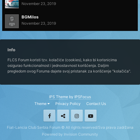
November 23, 2019
BGMilos
November 23, 2019
Info
FLCS Forum koristi tzv. kolačiće (cookies), kako bi korisnicima
osigurao funkcionalnost i jednostavnost korišćenja. Daljim
pregledom ovog Foruma dajete svoj pristanak za korišćenje "kolačića".
IPS Theme
by
IPSFocus
Theme
Privacy Policy
Contact Us
Fiat-Lancia Club Serbia Forum © All rights reserved/Sva prava zadržana
Powered by Invision Community