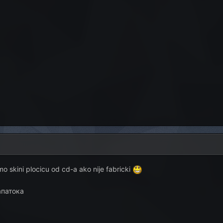
o skini plocicu od cd-a ako nije fabricki
апатока