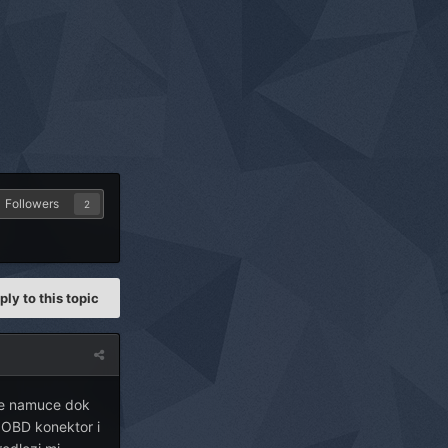
Followers
2
ply to this topic
 se namuce dok
a OBD konektor i