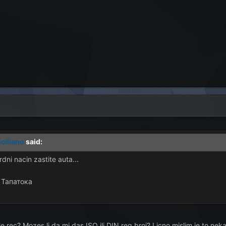
iciliano
said:
ni nacin zastite auta...
 Тапатока
rec? Mozes li da mi das ISO ili DIN reg.broj? Licno mislim je to nek