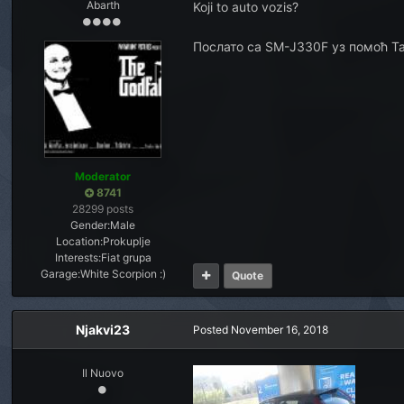
Abarth
Koji to auto vozis?
Послато са SM-J330F уз помоћ Т
Moderator
8741
28299 posts
Gender:
Male
Location:
Prokuplje
Interests:
Fiat grupa
Garage:
White Scorpion :)
Quote
Njakvi23
Posted
November 16, 2018
Il Nuovo