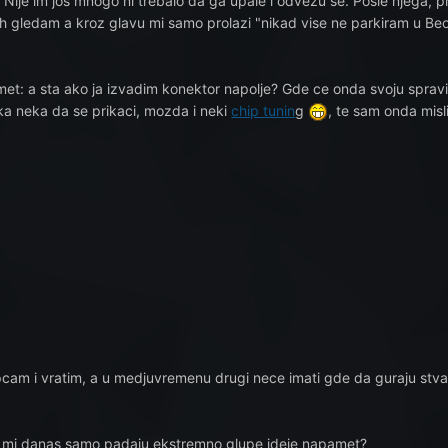
 Nije im jos mnogo ni trebalo da ga upale i odvezu se. Posle njega, p
a ih gledam a kroz glavu mi samo prolazi "nikad vise ne parkiram u B
met: a sta ako ja izvadim konektor napolje? Gde ce onda svoju sprav
ka neka da se prikaci, mozda i neki
chip tunin
g
, te sam onda misl
am i vratim, a u medjuvremenu drugi nece imati gde da guraju stvari
 ili mi danas samo padaju ekstremno glupe ideje napamet?