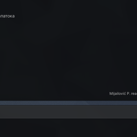
апатока
Mijailović P.
reac