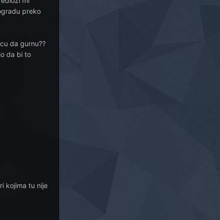
redlozi mi
eogradu preko
icu da gurnu??
io da bi to
 kojima tu nije