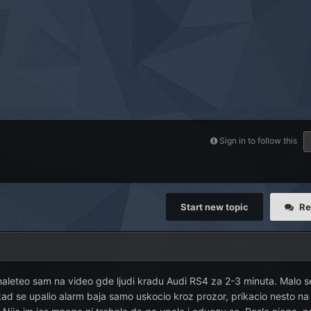
Sign in to follow this
Start new topic
Re
 naleteo sam na video gde ljudi kradu Audi RS4 za 2-3 minuta. Malo
o kad se upalio alarm baja samo uskocio kroz prozor, prikacio nesto n