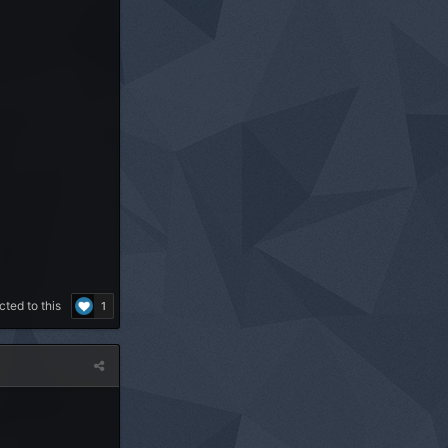
ted to this
1