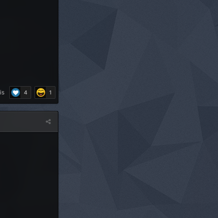
is
4
1