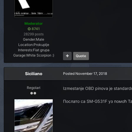
Moderator
8741
28299 posts
Gender:
Male
Location:
Prokuplje
Interests:
Fiat grupa
Garage:
White Scorpion :)
Quote
Siciliano
Posted
November 17, 2018
Regolari
Izmestanje OBD pinova je standardni
Послато са SM-G531F уз помоћ Т