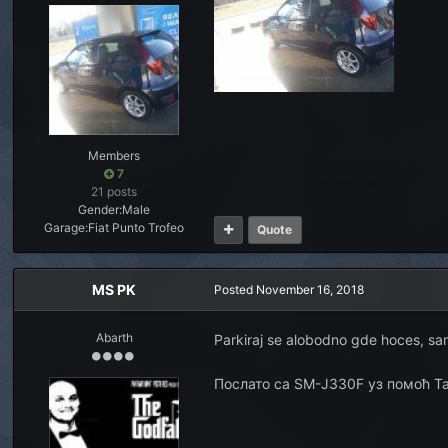
Members
7
21 posts
Gender:
Male
Garage:
Fiat Punto Trofeo
Quote
MS PK
Posted
November 16, 2018
Abarth
Parkiraj se alobodno gde hoces, sam
Послато са SM-J330F уз помоћ Т