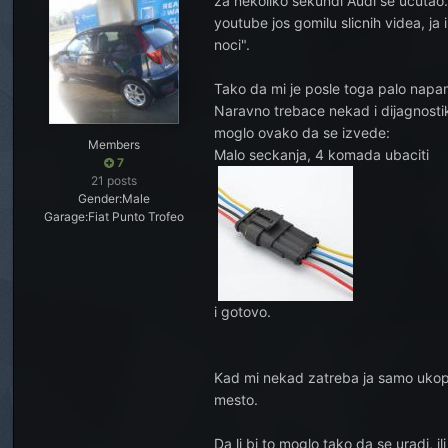
za nekoliko sekundi Audi se ucutao.
youtube jos gomilu slicnih videa, j
noci".
Tako da mi je posle toga palo napa
Naravno trebace nekad i dijagnosti
moglo ovako da se izvede:
Members
Malo seckanja, 4 komada ubaciti
7
21 posts
Gender:
Male
Garage:
Fiat Punto Trofeo
i gotovo.
Kad mi nekad zatreba ja samo ukopc
mesto.
Da li bi to moglo tako da se uradi,