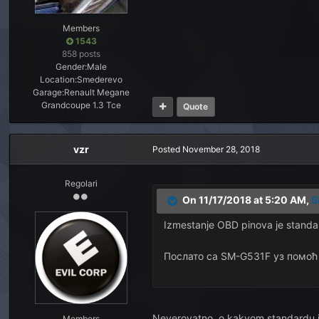
Members
1543
858 posts
Gender:
Male
Location:
Smederevo
Garage:
Renault Megane
Grandcoupe 1.3 Tce
Quote
vzr
Posted
November 28, 2018
Regolari
On 11/17/2018 at 5:20 AM,
S
Izmestanje OBD pinova je standard
Послато са SM-G531F уз помоћ
Neverovatno, o kakvom standardu je 
Members