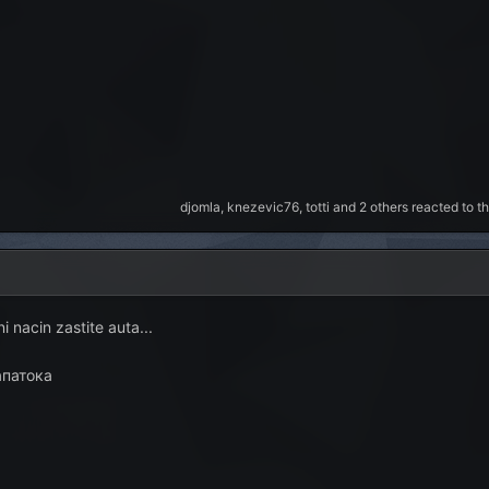
djomla
,
knezevic76
,
totti
and
2 others
reacted to th
 nacin zastite auta...
апатока